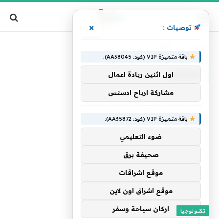
×
توصيات :
الرئيسية
»
Buds3
باقة متميزة VIP (كود: AA38045):
BUDS3
اول اثنين ريادة اعمال
مشاركة ارباح ادسنس
باقة متميزة VIP (كود: AA35872):
ضوء التعليمي
صحيفة برق
موقع اشراقات
موقع اشراق اون لاين
اركان سياحة وسفر
تكنولوجيا