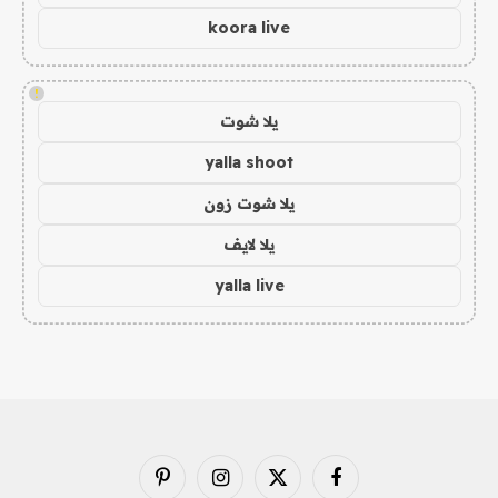
koora live
!
يلا شوت
yalla shoot
يلا شوت زون
يلا لايف
yalla live
فيسبوك
X
الانستغرام
بينتيريست