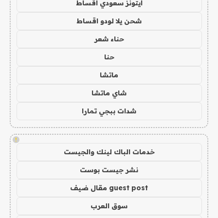
ايتونز سعودي اقساط
شحن يلا لودو اقساط
حناء شعر
حنا
ماتشا
شاي ماتشا
شدات ببجي تمارا
!
خدمات الباك لينك والجيست
نشر جيست بوست
guest post مقال ضيف
سوق العرب