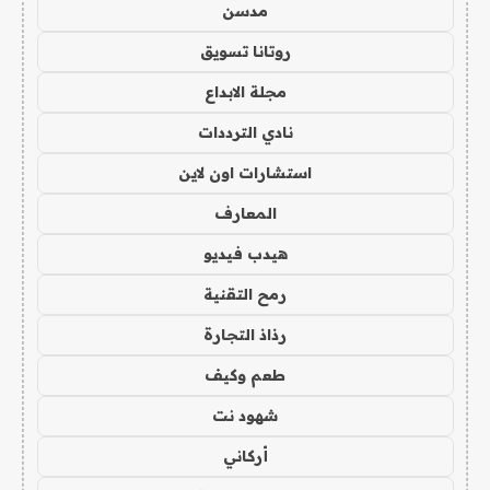
مدسن
روتانا تسويق
مجلة الابداع
نادي الترددات
استشارات اون لاين
المعارف
هيدب فيديو
رمح التقنية
رذاذ التجارة
طعم وكيف
شهود نت
أركاني