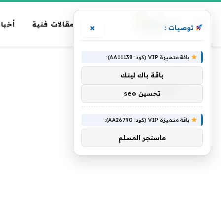
مقالات فنية
أخبار
×
توصيات :
باقة متميزة VIP (كود: AA11138):
الرئيسية
»
Claw
باقة باك لينك
CLAW
تحسين seo
باقة متميزة VIP (كود: AA26790):
ماسنجر المسلم