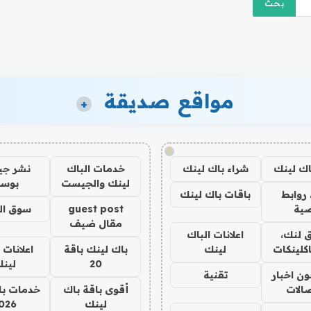
مواقع صديقة
+
!
اك لينك
شراء باك لينك
خدمات الباك
نشر ج
لينك والجيست
بوس
روابط
باقات باك لينك
ية
guest post
سوق ال
مقال ضيف
 لنك،
اعلانات الباك
كلينكات
لينك
باك لينك باقة
اعلانات 
20
لين
ن اخبار
تقنية
صالات
أقوى باقة باك
خدمات با
لينك
026