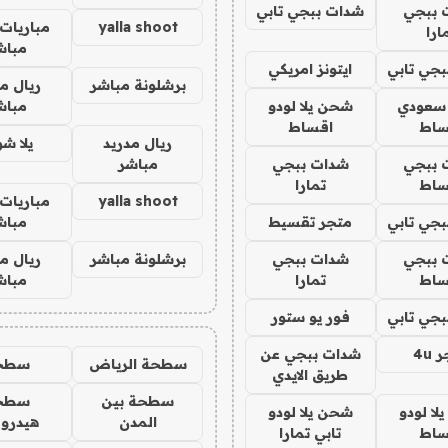
 ببجي
شدات ببجي تابي
yalla shoot
مباريات 
ارا
مباش
جي تابي
ايتونز امريكي
برشلونة مباشر
ريال م
 سعودي
شحن يلا لودو
مباش
ساط
اقساط
ريال مدريد
يلا ش
 ببجي
شدات ببجي
مباشر
ساط
تمارا
yalla shoot
مباريات 
جي تابي
متجر تقسيط
مباش
 ببجي
شدات ببجي
برشلونة مباشر
ريال م
ساط
تمارا
مباش
جي تابي
فور يو ستور
4u
شدات ببجي عن
سطحة الرياض
سطح
طريق الايدي
سطحة بين
سطح
ا لودو
شحن يلا لودو
المدن
هيدرو
ساط
تابي تمارا