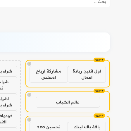
!
شراء ب
اول اثنين ريادة
مشاركة ارباح
اعمال
ادسنس
شراء 
نص
!
اشراق
عالم الشباب
شراء با
فودوافو
!
الات
باقة باك لينك
تحسين seo