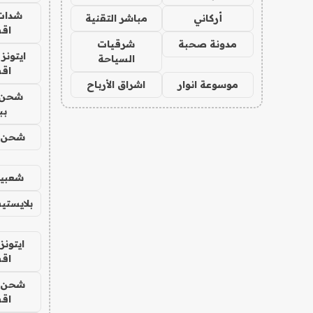
شدات
أركاني
مباشر التقنية
اق
مدونة صحبة
شرقيات
ايتونز
السياحة
اق
موسوعة انوار
اشراق الأرباح
شحن 
بب
شحن يل
شعبية
بلايستي
ايتونز
اق
شحن يل
اق