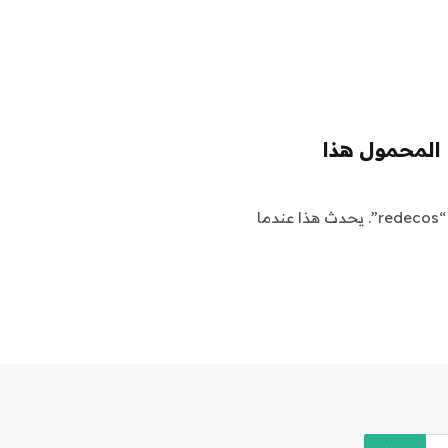
فى العالم في ألعاب المتحولون، هناك مفهوم يُعرف باسم “redecos”. يحدث هذا عندما