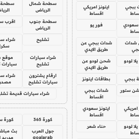
سطحة شمال
سطحة 
 ببجي
ايتونز امريكي
الرياض
الري
ساط
اقساط
سطحة جنوب
اقرب س
 سعودي
فور يو
الرياض
ساط
تشليح
شراء سي
شدات
شدات ببجي عن
سكرا
جي
طريق الايدي
شراء سيارات
موقع ش
ا لودو
شحن لودو عن
تشليح
سيارات 
طريق الايدي
ارقام يشترون
شراء سي
 ببجي
بطاقات ايتونز
سيارات تشليح
مصدو
شن ستور
شدات ببجي
شراء سيارات قديمة تشلي
اقساط
 امريكي
ايتونز سعودي
ساط
اقساط
كورة 365
كورة س
ا لودو
حناء شعر
جول العرب
بث مباشر
ساط
goalarab
مدريد ا