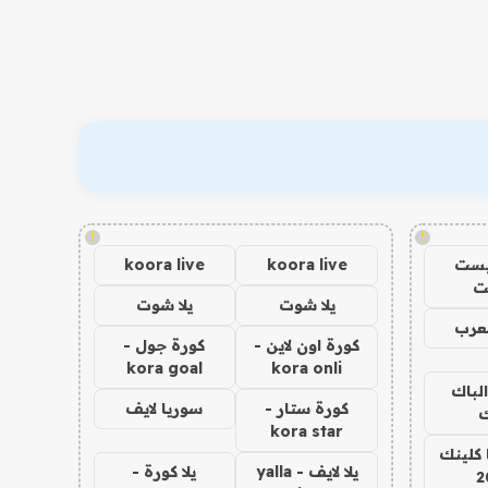
!
!
يست
koora live
koora live
ت
يلا شوت
يلا شوت
عرب
كورة اون لاين -
كورة جول -
kora goal
kora onli
الباك
كورة ستار -
سوريا لايف
ك
kora star
 كلينك
يلا لايف - yalla
يلا كورة -
2