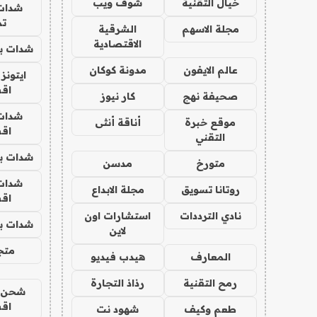
خيال التقنية
شوف ويب
شدات
تم
مجلة الاسهم
الشرقية
الاقتصادية
شدات بب
عالم الايفون
مدونة كوكان
ايتونز
اق
صحيفة نهج
كار نيوز
شدات
موقع خبرة
أناقة أنثى
اق
التقني
شدات بب
متورخ
مدسن
شدات
روتانا تسويق
مجلة الابداع
اق
نادي الترددات
استشارات اون
شدات بب
لاين
متجر 
المعارف
هيدب فيديو
رمح التقنية
رذاذ التجارة
شحن يل
اق
طعم وكيف
شهود نت