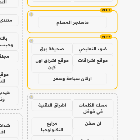
الت
!
منتدى 
ماسنجر المسلم
باك 
!
وجيست
ضوء التعليمي
صحيفة برق
مجلة 
موقع اشراقات
موقع اشراق اون
لاين
موقع
اركان سياحة وسفر
للت
هيدب
!
وتر
مسك الكلمات
اشراق التقنية
في قوقل
ان سفن
مرابع
شدات
التكنولوجيا
اق