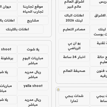
دريس
اشراق العالم
عالم كبير
موقع تجاربنا
ديوان ا
تجارب الحياه
الاشراق
اعلانات الباك
لينك 2026
مشاريع
اعلانات ب
لينك
مصادر التعليم
اعلانات باكلينك
 بوست
تقنية
يو ان بي
الرياضي
يلا شوت
a shoot
 حالة
اخبار 24 ساعة
مباريات اليوم
برشلونة 
عليم
مباشر
 فنون
صحيفة العالم
ريال مدريد
يلا ش
فيه
مباشر
yalla shoot
مباريات 
!
مباش
 ببجي
شدات ببجي
ريال مدريد
يلا ش
ساط
تمارا
مباشر