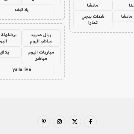
نا
ماتشا
يلا لايف
ماتشا
شدات ببجي
تمارا
ريال مدريد
برشلونة 
مباشر اليوم
اليو
مباريات اليوم
يلا لا
مباشر
yalla live
فيسبوك
X
الانستغرام
بينتيريست
(Twitter)