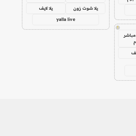
يلا شوت زون
يلا لايف
yalla live
!
مباشر
م
يف