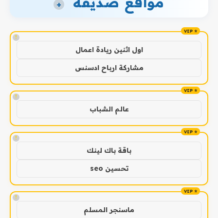
مواقع صديقة
+
!
اول اثنين ريادة اعمال
مشاركة ارباح ادسنس
!
عالم الشباب
!
باقة باك لينك
تحسين seo
!
ماسنجر المسلم