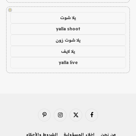
!
يلا شوت
yalla shoot
يلا شوت زون
يلا لايف
yalla live
فيسبوك
X
الانستغرام
بينتيريست
(Twitter)
من نحن
إخلاء المسؤولية
الشروط والأحكام