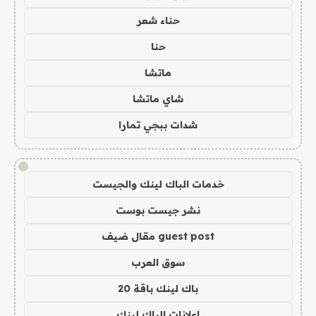
حناء شعر
حنا
ماتشا
شاي ماتشا
شدات ببجي تمارا
!
خدمات الباك لينك والجيست
نشر جيست بوست
guest post مقال ضيف
سوق العرب
باك لينك باقة 20
اعلانات الباك لينك