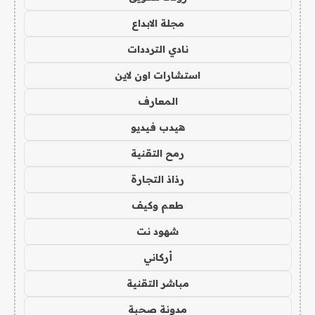
مجلة الابداع
نادي الترددات
استشارات اون لاين
المعارف
هيدب فيديو
رمح التقنية
رذاذ التجارة
طعم وكيف
شهود نت
أركاني
مباشر التقنية
مدونة صحبة