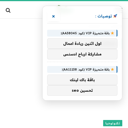
×
توصيات :
الرئيسية
»
DudeBro
باقة متميزة VIP (كود: AA38045):
DUDEBRO
اول اثنين ريادة اعمال
مشاركة ارباح ادسنس
باقة متميزة VIP (كود: AA11138):
باقة باك لينك
تحسين seo
تكنولوجيا