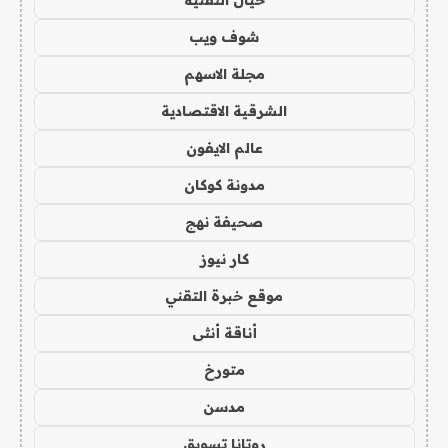
خيال التقنية
شوف ويب
مجلة الاسهم
الشرقية الاقتصادية
عالم الايفون
مدونة كوكان
صحيفة نهج
كار نيوز
موقع خبرة التقني
أناقة أنثى
متورخ
مدسن
روتانا تسويق