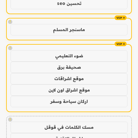
تحسين seo
!
ماسنجر المسلم
!
ضوء التعليمي
صحيفة برق
موقع اشراقات
موقع اشراق اون لاين
اركان سياحة وسفر
!
مسك الكلمات في قوقل