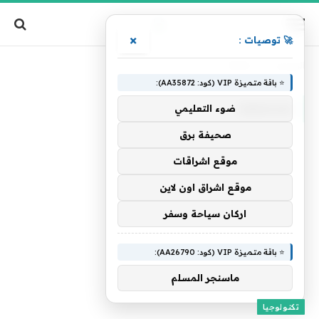
×
🚀 توصيات :
الرئيسية
»
Ebikes
⭐ باقة متميزة VIP (كود: AA35872):
EBIKES
ضوء التعليمي
صحيفة برق
موقع اشراقات
موقع اشراق اون لاين
اركان سياحة وسفر
⭐ باقة متميزة VIP (كود: AA26790):
ماسنجر المسلم
تكنولوجيا