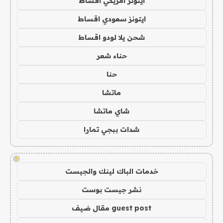
ايتونز امريكي اقساط
ايتونز سعودي اقساط
شحن يلا لودو اقساط
حناء شعر
حنا
ماتشا
شاي ماتشا
شدات ببجي تمارا
!
خدمات الباك لينك والجيست
نشر جيست بوست
guest post مقال ضيف