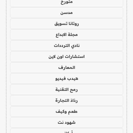
متورخ
مدسن
روتانا تسويق
مجلة الابداع
نادي الترددات
استشارات اون لاين
المعارف
هيدب فيديو
رمح التقنية
رذاذ التجارة
طعم وكيف
شهود نت