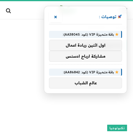
×
توصيات :
الرئيسية
»
Gamergate
باقة متميزة VIP (كود: AA38045):
GAMERGATE
اول اثنين ريادة اعمال
مشاركة ارباح ادسنس
باقة متميزة VIP (كود: AA86842):
عالم الشباب
تكنولوجيا