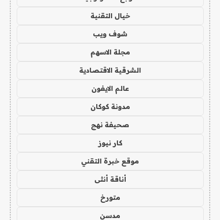
خيال التقنية
شوف ويب
مجلة الاسهم
الشرقية الاقتصادية
عالم الايفون
مدونة كوكان
صحيفة نهج
كار نيوز
موقع خبرة التقني
أناقة أنثى
متورخ
مدسن