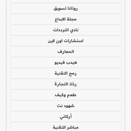
روتانا تسويق
مجلة الابداع
نادي الترددات
استشارات اون لاين
المعارف
هيدب فيديو
رمح التقنية
رذاذ التجارة
طعم وكيف
شهود نت
أركاني
مباشر التقنية