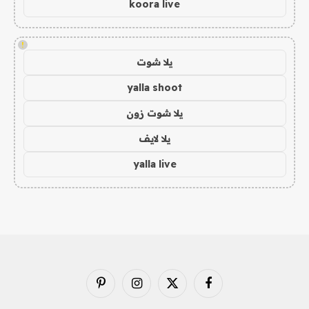
koora live
!
يلا شوت
yalla shoot
يلا شوت زون
يلا لايف
yalla live
فيسبوك
X
الانستغرام
بينتيريست
(Twitter)