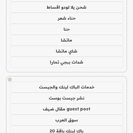
شحن يلا لودو اقساط
حناء شعر
حنا
ماتشا
شاي ماتشا
شدات ببجي تمارا
!
خدمات الباك لينك والجيست
نشر جيست بوست
guest post مقال ضيف
سوق العرب
باك لينك باقة 20