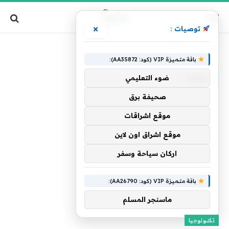
×
توصيات :
الرئيسية
»
Man
باقة متميزة VIP (كود: AA35872):
MAN
ضوء التعليمي
صحيفة برق
موقع اشراقات
موقع اشراق اون لاين
اركان سياحة وسفر
باقة متميزة VIP (كود: AA26790):
ماسنجر المسلم
تكنولوجيا