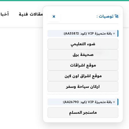
مقالات فنية
أخبار
×
🚀 توصيات :
⭐ باقة متميزة VIP (كود: AA35872):
الرئيسية
»
Mpox
ضوء التعليمي
MPOX
صحيفة برق
موقع اشراقات
موقع اشراق اون لاين
اركان سياحة وسفر
⭐ باقة متميزة VIP (كود: AA26790):
ماسنجر المسلم