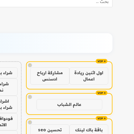
!
شراء ب
اول اثنين ريادة
مشاركة ارباح
اعمال
ادسنس
شراء 
نص
!
اشراق
عالم الشباب
شراء با
فودوافو
!
الات
باقة باك لينك
تحسين seo