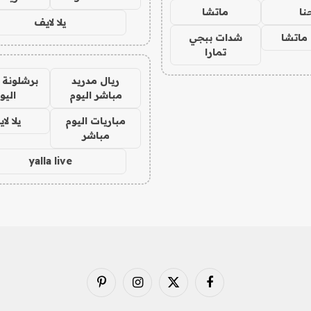
نا
ماتشا
يلا لايف
ماتشا
شدات ببجي
تمارا
ريال مدريد
برشلونة 
مباشر اليوم
اليو
مباريات اليوم
يلا لا
مباشر
yalla live
فيسبوك
X
الانستغرام
بينتيريست
(Twitter)