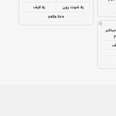
يلا شوت زون
يلا لايف
yalla live
!
مباشر
م
يف