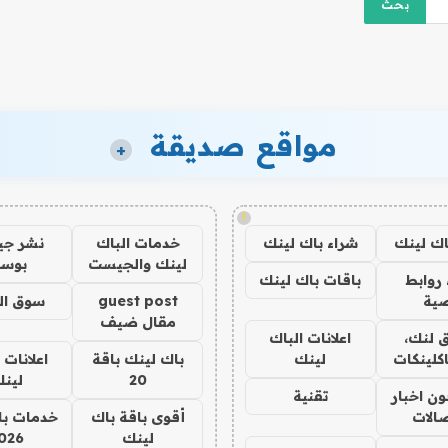
مواقع صديقة
+
!
اك لينك
شراء باك لينك
خدمات الباك
نشر ج
لينك والجيست
بوس
روابط
باقات باك لينك
ية
guest post
سوق ال
مقال ضيف
 لنك،
اعلانات الباك
كلينكات
لينك
باك لينك باقة
اعلانات 
20
لين
ن اخبار
تقنية
صالات
أقوى باقة باك
خدمات با
لينك
026