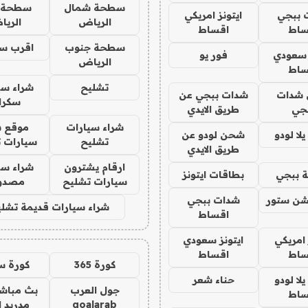
سطحة شمال
سطحة 
 ببجي
ايتونز امريكي
الرياض
الري
ساط
اقساط
سطحة جنوب
اقرب س
 سعودي
فور يو
الرياض
ساط
تشليح
شراء سي
شدات
شدات ببجي عن
سكرا
جي
طريق الايدي
شراء سيارات
موقع ش
ا لودو
شحن لودو عن
تشليح
سيارات 
طريق الايدي
ارقام يشترون
شراء سي
 ببجي
بطاقات ايتونز
سيارات تشليح
مصدو
شن ستور
شدات ببجي
شراء سيارات قديمة تشلي
اقساط
 امريكي
ايتونز سعودي
ساط
اقساط
كورة 365
كورة س
ا لودو
حناء شعر
جول العرب
بث مباشر
ساط
goalarab
مدريد ا