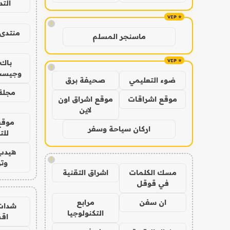
الت
!
منتدى 
ماسنجر المسلم
باك 
!
وجيست
ضوء التعليمي
صحيفة برق
مجلة 
موقع اشراقات
موقع اشراق اون
لاين
موقع
اركان سياحة وسفر
للت
هيدب
!
وتر
مسك الكلمات
اشراق التقنية
في قوقل
ان سفن
مرابع
شدات
التكنولوجيا
اق