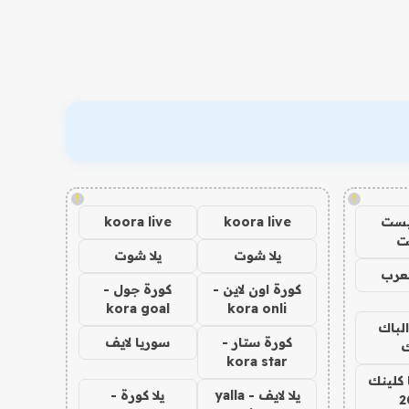
!
!
يست
koora live
koora live
ت
يلا شوت
يلا شوت
عرب
كورة اون لاين -
كورة جول -
kora goal
kora onli
الباك
كورة ستار -
سوريا لايف
ك
kora star
 كلينك
يلا لايف - yalla
يلا كورة -
2