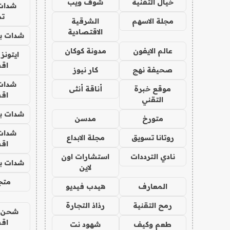
خيال التقنية
شوف ويب
شدات
تم
مجلة الاسهم
الشرقية
الاقتصادية
شدات بب
عالم الايفون
مدونة كوكان
ايتونز
اق
صحيفة نهج
كار نيوز
شدات
موقع خبرة
أناقة أنثى
اق
التقني
شدات بب
متورخ
مدسن
شدات
روتانا تسويق
مجلة الابداع
اق
نادي الترددات
استشارات اون
شدات بب
لاين
متجر 
المعارف
هيدب فيديو
رمح التقنية
رذاذ التجارة
شحن يل
اق
طعم وكيف
شهود نت