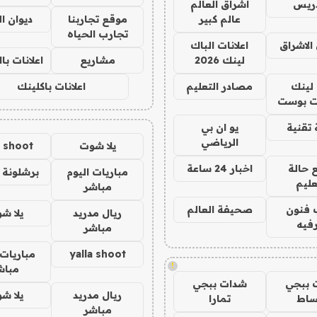
دريس
اشراق العالم
عالم كبير
موقع تجاربنا
ديوان ا
تجارب الحياه
الاشراق
اعلانات الباك
لينك 2026
مشاريع
اعلانات ب
لينك
مصادر التعليم
اعلانات باكلينك
 بوست
تقنية
يو ان بي
الرياضي
يلا شوت
a shoot
 حالة
اخبار 24 ساعة
مباريات اليوم
برشلونة 
عليم
مباشر
 فنون
صحيفة العالم
ريال مدريد
يلا ش
فيه
مباشر
yalla shoot
مباريات 
!
مباش
 ببجي
شدات ببجي
ريال مدريد
يلا ش
ساط
تمارا
مباشر