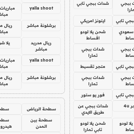
 ببجي
شدات ببجي تابي
yalla shoot
مباريات 
ارا
مباش
جي تابي
ايتونز امريكي
برشلونة مباشر
ريال م
 سعودي
شحن يلا لودو
مباش
ساط
اقساط
ريال مدريد
يلا ش
 ببجي
شدات ببجي
مباشر
ساط
تمارا
yalla shoot
مباريات 
جي تابي
متجر تقسيط
مباش
 ببجي
شدات ببجي
برشلونة مباشر
ريال م
ساط
تمارا
مباش
جي تابي
فور يو ستور
4u
شدات ببجي عن
سطحة الرياض
سطح
طريق الايدي
سطحة بين
سطح
ا لودو
شحن يلا لودو
المدن
هيدرو
ساط
تابي تمارا