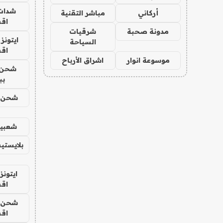
شدات
أركاني
مباشر التقنية
اق
مدونة صحبة
شرقيات
ايتونز
السياحة
اق
موسوعة انوار
اشراق الأرباح
شحن 
بب
شحن يل
شعبية
بلايستي
ايتونز
اق
شحن يل
اق