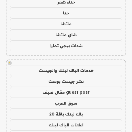
حناء شعر
حنا
ماتشا
شاي ماتشا
شدات ببجي تمارا
!
خدمات الباك لينك والجيست
نشر جيست بوست
guest post مقال ضيف
سوق العرب
باك لينك باقة 20
اعلانات الباك لينك