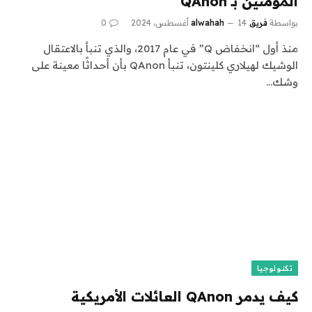
المؤمنين بـ QAnon
بواسطة
فريق alwahah
14 أغسطس، 2024
0
منذ أول “انخفاض Q” في عام 2017، والذي تنبأ بالاعتقال
الوشيك لهيلاري كلينتون، تنبأ QAnon بأن أحداثًا معينة على
وشك…
تكنولوجيا
كيف يدمر QAnon العائلات الأمريكية