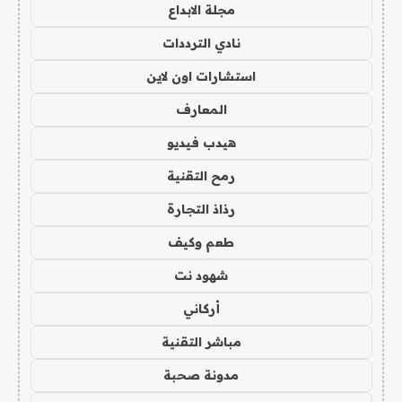
مجلة الابداع
نادي الترددات
استشارات اون لاين
المعارف
هيدب فيديو
رمح التقنية
رذاذ التجارة
طعم وكيف
شهود نت
أركاني
مباشر التقنية
مدونة صحبة