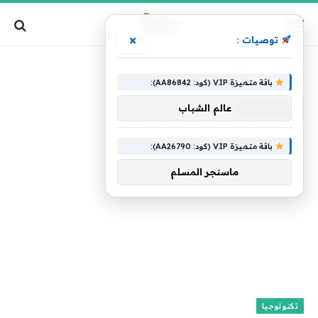
×
توصيات :
الرئيسية
»
QAnon
باقة متميزة VIP (كود: AA86842):
QANON
عالم الشباب
باقة متميزة VIP (كود: AA26790):
ماسنجر المسلم
تكنولوجيا