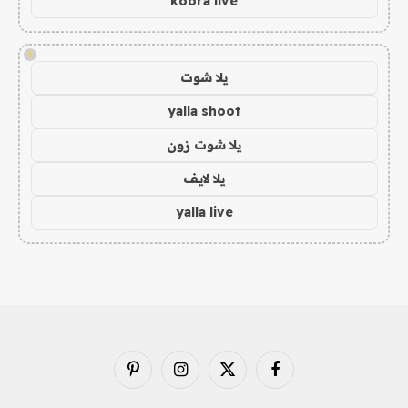
koora live
!
يلا شوت
yalla shoot
يلا شوت زون
يلا لايف
yalla live
فيسبوك
X
الانستغرام
بينتيريست
(Twitter)