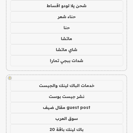
شحن يلا لودو اقساط
حناء شعر
حنا
ماتشا
شاي ماتشا
شدات ببجي تمارا
!
خدمات الباك لينك والجيست
نشر جيست بوست
guest post مقال ضيف
سوق العرب
باك لينك باقة 20