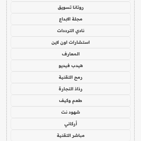
روتانا تسويق
مجلة الابداع
نادي الترددات
استشارات اون لاين
المعارف
هيدب فيديو
رمح التقنية
رذاذ التجارة
طعم وكيف
شهود نت
أركاني
مباشر التقنية