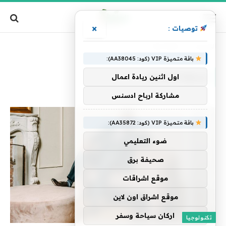
×
توصيات :
الرئيسية
»
Spoutible
باقة متميزة VIP (كود: AA38045):
SPOUTIBLE
اول اثنين ريادة اعمال
مشاركة ارباح ادسنس
باقة متميزة VIP (كود: AA35872):
ضوء التعليمي
صحيفة برق
موقع اشراقات
موقع اشراق اون لاين
اركان سياحة وسفر
تكنولوجيا