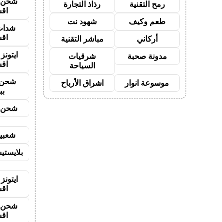
شحن ي
رمح التقنية
رذاذ التجارة
اق
طعم وكيف
شهود نت
شدات
اق
أركاني
مباشر التقنية
ايتون
مدونة صحبة
شرقيات
اق
السياحة
شحن 
موسوعة انوار
اشراق الأرباح
بب
شحن ي
شعبية
بلايستي
ايتونز
اق
شحن ي
اق