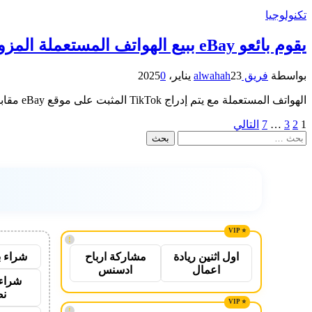
تكنولوجيا
يقوم بائعو eBay ببيع الهواتف المستعملة المزودة بـ TikTok المثبت مسبقًا بآلاف الدولارات
بواسطة
فريق alwahah
23 يناير، 2025
0
الهواتف المستعملة مع يتم إدراج TikTok المثبت على موقع eBay مقابل آلاف الدولارات. ويبدو أن بعض الناس ربما يشترونها بالفعل.على…
1
2
3
…
7
التالي
البحث
عن:
!
شراء ب
اول اثنين ريادة
مشاركة ارباح
اعمال
ادسنس
شراء 
نص
!