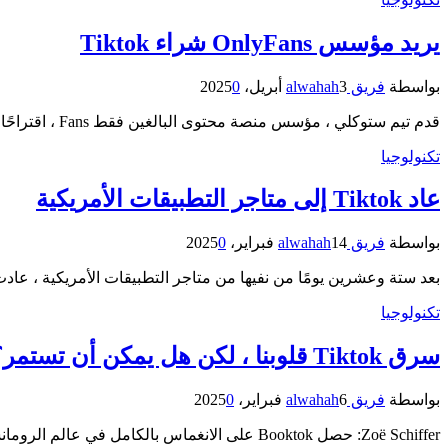
يريد مؤسس OnlyFans شراء Tiktok
بواسطة
فريق alwahah
3 أبريل، 2025
0
قدم تيم ستوكلي ، مؤسس منصة محتوى البالغين فقط Fans ، اقتراحًا في الساعة الحادية عشرة لشراء عمليات Tiktok الأمريكية…
تكنولوجيا
عاد Tiktok إلى متاجر التطبيقات الأمريكية
بواسطة
فريق alwahah
14 فبراير، 2025
0
بعد ستة وعشرين يومًا من نفيها من متاجر التطبيقات الأمريكية ، عادت Tiktok إلى متجر تطبيقات iOS و oogle Play
تكنولوجيا
سرق Tiktok قلوبنا ، لكن هل يمكن أن تستمر؟
بواسطة
فريق alwahah
6 فبراير، 2025
0
Zoë Schiffer: حصل Booktok على الانغماس بالكامل في عالم الرومانسي. الآن أنا غير قادر على قراءة الأدب العادي. شكرًا لك.لورين…