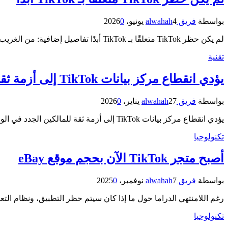
بواسطة
فريق alwahah
4 يونيو، 2026
0
لم يكن حظر TikTok متعلقًا بـ TikTok أبدًا تفاصيل إضافية: من الغريب أن شاهد حياتك تظهر على الشاشة الكبيرة، ولكن…
تقنية
يؤدي انقطاع مركز بيانات TikTok إلى أزمة ثقة للمالكين الجدد في الولايات المتحدة
بواسطة
فريق alwahah
27 يناير، 2026
0
يؤدي انقطاع مركز بيانات TikTok إلى أزمة ثقة للمالكين الجدد في الولايات المتحدة تفاصيل إضافية: وتشهد TikTok حاليًا انقطاعًا واسع…
تكنولوجيا
أصبح متجر TikTok الآن بحجم موقع eBay
بواسطة
فريق alwahah
7 نوفمبر، 2025
0
رغم اللامنتهي الدراما حول ما إذا كان سيتم حظر التطبيق، ونظام التعر
تكنولوجيا