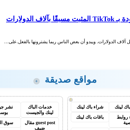
مواقع صديقة
+
!
اك لينك
شراء باك لينك
خدمات الباك
نشر ج
لينك والجيست
بوس
روابط
باقات باك لينك
ية
guest post مقال
سوق ال
ضيف