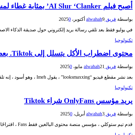
أصبح فيلم AI Slur ‘Clanker’ بمثابة غطاء لمسرحيات TikTok العنصرية
بواسطة
فريق alwahah
9 أكتوبر، 2025
0
في يوليو فقط بعد تلقي رسالة بريد إلكتروني حول صديقة الذكاء ال
تكنولوجيا
محتوى اضطراب الأكل يتسلل إلى Tiktok. بعض المبدعين يذهبون إلى فضحه
بواسطة
فريق alwahah
21 مايو، 2025
0
بعد نشر مقطع فيديو “looksmaxxing” ، يقول Imeh ، وهو أسود ، إنه تلقى تعليقات عنصرية ، بما في ذلك…
تكنولوجيا
يريد مؤسس OnlyFans شراء Tiktok
بواسطة
فريق alwahah
3 أبريل، 2025
0
قدم تيم ستوكلي ، مؤسس منصة محتوى البالغين فقط Fans ، اقتراحًا في الساعة الحادية عشرة لشراء عمليات Tiktok الأمريكية…
تكنولوجيا