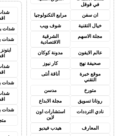
في قوقل
شدات
ان سفن
مرابع التكنولوجيا
اق
خيال التقنية
شوف ويب
شدات بب
مجلة الاسهم
الشرقية
شدات بب
الاقتصادية
ايتون
عالم الايفون
مدونة كوكان
اق
صحيفة نهج
كار نيوز
شدات
اق
موقع خبرة
أناقة أنثى
التقني
شدات بب
متورخ
مدسن
شدات
اق
روتانا تسويق
مجلة الابداع
شدات بب
نادي الترددات
استشارات اون
لاين
متجر
المعارف
هيدب فيديو