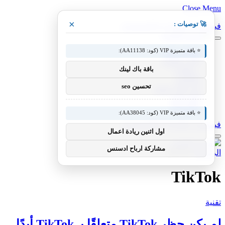
Close Menu
×
🚀 توصيات :
فيسبوك
X (Twitter)
الانستغرام
⭐ باقة متميزة VIP (كود: AA11138):
مقالات فنية
أخبار التقنية
باقة باك لينك
، مقالات
تطبيقات
تحسين seo
شروحات تقنية
كيف صنع
تكنولوجيا
⭐ باقة متميزة VIP (كود: AA38045):
فيسبوك
X (Twitter)
الانستغرام
اول اثنين ريادة اعمال
مشاركة ارباح ادسنس
الرئيسية
»
TikTok
TikTok
تقنية
لم يكن حظر TikTok متعلقًا بـ TikTok أبدًا