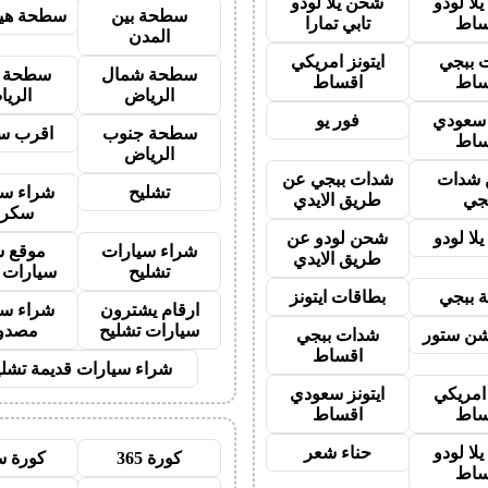
لا لودو
شحن يلا لودو
سطحة بين
سطحة هيد
ساط
تابي تمارا
المدن
 ببجي
ايتونز امريكي
سطحة شمال
سطحة 
ساط
اقساط
الرياض
الري
ز سعودي
فور يو
سطحة جنوب
اقرب س
ساط
الرياض
شدات
شدات ببجي عن
تشليح
شراء سي
جي
طريق الايدي
سكرا
لا لودو
شحن لودو عن
شراء سيارات
موقع ش
طريق الايدي
تشليح
سيارات 
 ببجي
بطاقات ايتونز
ارقام يشترون
شراء سي
سيارات تشليح
مصدو
شن ستور
شدات ببجي
اقساط
شراء سيارات قديمة تشلي
 امريكي
ايتونز سعودي
ساط
اقساط
لا لودو
حناء شعر
كورة 365
كورة س
ساط