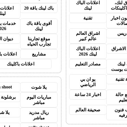
 لنك،
اعلانات الباك
اكلينكات
لينك
باك لينك باقة 20
اعلانات 
لين
ون اخبار
تقنية
صالات
أقوى باقة باك
خدمات با
026
لينك
دريس
اشراق العالم
عالم كبير
موقع تجاربنا
ديوان ا
تجارب الحياه
الاشراق
اعلانات الباك
لينك 2026
مشاريع
اعلانات ب
 لينك
مصادر التعليم
اعلانات باكلينك
 بوست
 تقنية
يو ان بي
الرياضي
a shoot
يلا شوت
 حالة
اخبار 24 ساعة
مباريات اليوم
برشلونة 
عليم
مباشر
 فنون
صحيفة العالم
ريال مدريد
يلا ش
رفيه
مباشر