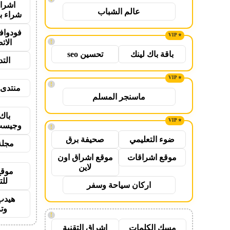
اشراق
عالم الشباب
شراء ب
فودواف
الات
!
باقة باك لينك
تحسين seo
الت
!
منتدى 
ماسنجر المسلم
باك
وجيست
!
ضوء التعليمي
صحيفة برق
مجلة
موقع اشراقات
موقع اشراق اون
لاين
موقع
للت
اركان سياحة وسفر
هيدب
وت
!
مسك الكلمات
اشراق التقنية