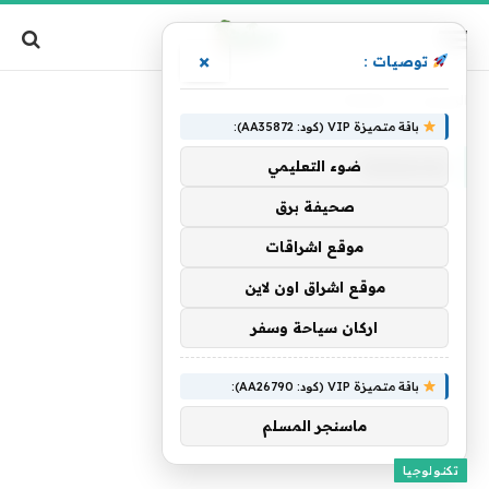
×
توصيات :
الرئيسية
»
Yamaha
باقة متميزة VIP (كود: AA35872):
YAMAHA
ضوء التعليمي
صحيفة برق
موقع اشراقات
موقع اشراق اون لاين
اركان سياحة وسفر
باقة متميزة VIP (كود: AA26790):
ماسنجر المسلم
تكنولوجيا