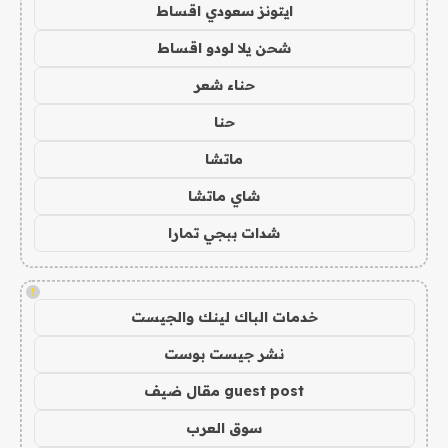
ايتونز سعودي اقساط
شحن يلا لودو اقساط
حناء شعر
حنا
ماتشا
شاي ماتشا
شدات ببجي تمارا
!
خدمات الباك لينك والجيست
نشر جيست بوست
guest post مقال ضيف
سوق العرب