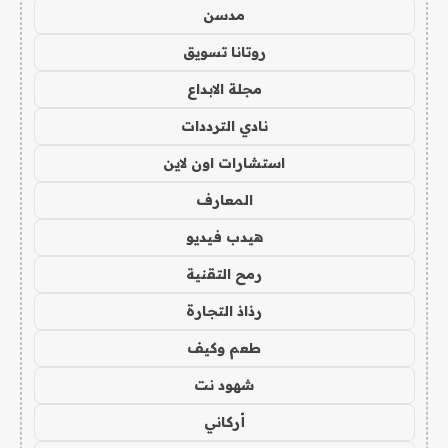
مدسن
روتانا تسويق
مجلة الابداع
نادي الترددات
استشارات اون لاين
المعارف
هيدب فيديو
رمح التقنية
رذاذ التجارة
طعم وكيف
شهود نت
أركاني