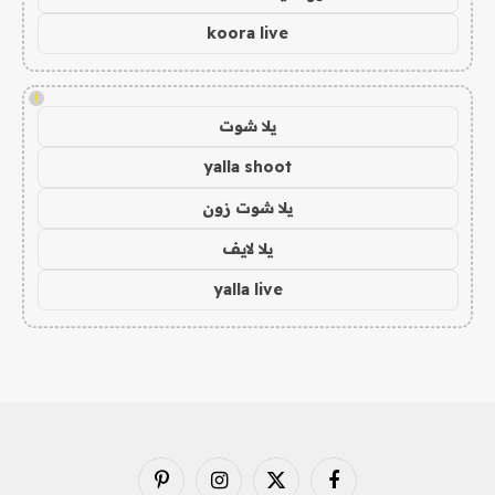
koora live
!
يلا شوت
yalla shoot
يلا شوت زون
يلا لايف
yalla live
فيسبوك
X
الانستغرام
بينتيريست