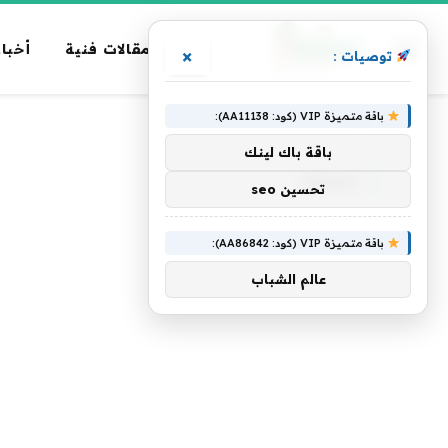
مقالات فنية
أخبار
×
توصيات :
باقة متميزة VIP (كود: AA11138):
الرئيسية
»
Zeno
باقة باك لينك
ZENO
تحسين seo
باقة متميزة VIP (كود: AA86842):
عالم الشباب