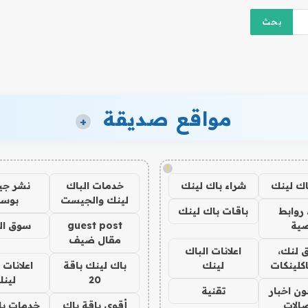
مواقع صديقة
+
!
اك لينك
شراء باك لينك
خدمات الباك
نشر ج
لينك والجيست
بوس
روابط
باقات باك لينك
ية
guest post
سوق ال
مقال ضيف
 لنك،
اعلانات الباك
كلينكات
لينك
باك لينك باقة
اعلانات 
20
لين
ن اخبار
تقنية
صالات
أقوى باقة باك
خدمات با