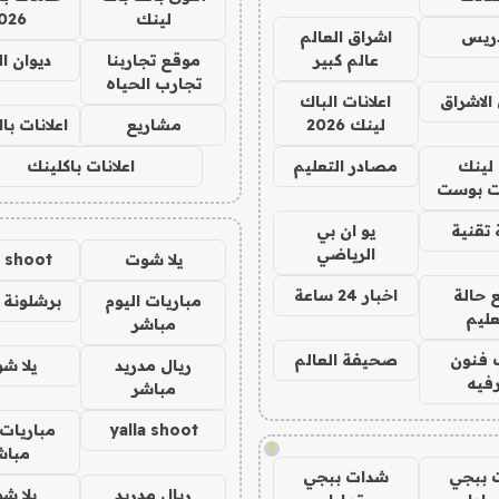
لينك
026
دريس
اشراق العالم
عالم كبير
موقع تجاربنا
ديوان ا
تجارب الحياه
الاشراق
اعلانات الباك
لينك 2026
مشاريع
اعلانات ب
لينك
مصادر التعليم
اعلانات باكلينك
 بوست
تقنية
يو ان بي
الرياضي
يلا شوت
a shoot
 حالة
اخبار 24 ساعة
مباريات اليوم
برشلونة 
عليم
مباشر
 فنون
صحيفة العالم
ريال مدريد
يلا ش
فيه
مباشر
yalla shoot
مباريات 
!
مباش
 ببجي
شدات ببجي
ريال مدريد
يلا ش