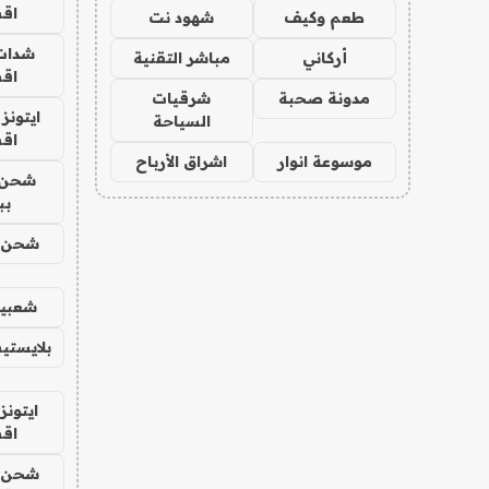
اق
طعم وكيف
شهود نت
شدات
أركاني
مباشر التقنية
اق
مدونة صحبة
شرقيات
ايتونز
السياحة
اق
موسوعة انوار
اشراق الأرباح
شحن 
بب
شحن يل
شعبية
بلايستي
ايتونز
اق
شحن يل