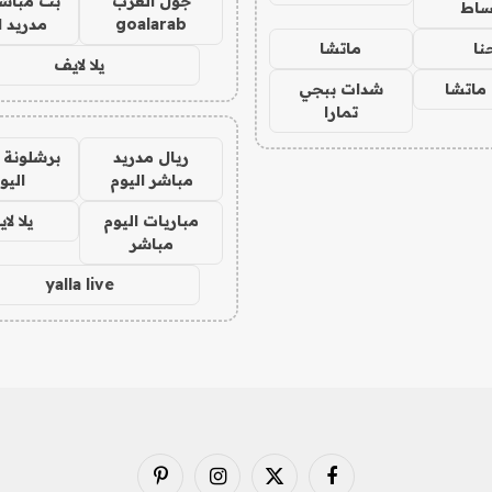
جول العرب
بث مباشر
ساط
goalarab
مدريد ا
نا
ماتشا
يلا لايف
ماتشا
شدات ببجي
تمارا
ريال مدريد
برشلونة 
مباشر اليوم
اليو
مباريات اليوم
يلا لا
مباشر
yalla live
فيسبوك
X
الانستغرام
بينتيريست