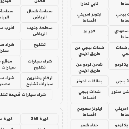
المدن
هيدرو
ساط
تابي تمارا
سطحة شمال
سطحة 
 ببجي
ايتونز امريكي
الرياض
الري
ساط
اقساط
سطحة جنوب
اقرب س
 سعودي
فور يو
الرياض
ساط
تشليح
شراء سي
شدات
شدات ببجي عن
سكرا
جي
طريق الايدي
شراء سيارات
موقع ش
ا لودو
شحن لودو عن
تشليح
سيارات 
طريق الايدي
ارقام يشترون
شراء سي
 ببجي
بطاقات ايتونز
سيارات تشليح
مصدو
شن ستور
شدات ببجي
شراء سيارات قديمة تشلي
اقساط
 امريكي
ايتونز سعودي
ساط
اقساط
كورة 365
كورة س
ا لودو
حناء شعر