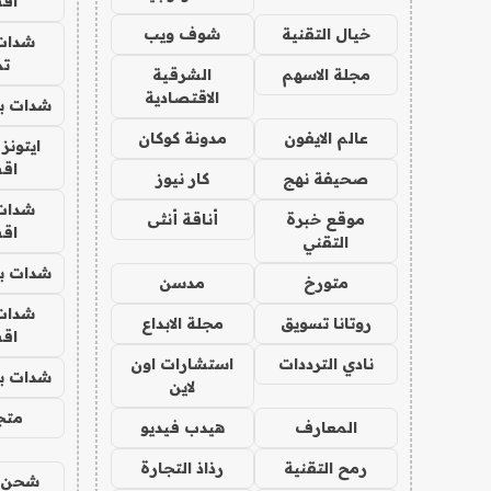
اق
خيال التقنية
شوف ويب
شدات
تم
مجلة الاسهم
الشرقية
الاقتصادية
شدات بب
عالم الايفون
مدونة كوكان
ايتونز
اق
صحيفة نهج
كار نيوز
شدات
موقع خبرة
أناقة أنثى
اق
التقني
شدات بب
متورخ
مدسن
شدات
روتانا تسويق
مجلة الابداع
اق
نادي الترددات
استشارات اون
شدات بب
لاين
متجر 
المعارف
هيدب فيديو
رمح التقنية
رذاذ التجارة
شحن يل