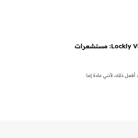
مراجعة القفل الذكي لسلسلة Lockly Visage Zeno: مستشعرات
 أفعل ذلك، لأنني عادة إما