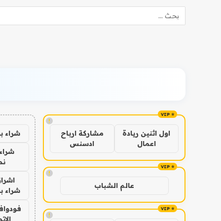
!
شراء ب
اول اثنين ريادة
مشاركة ارباح
اعمال
ادسنس
شراء 
نص
!
اشراق
عالم الشباب
شراء با
فودوافو
!
الات