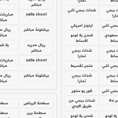
ساط
تمارا
مباشر
 ببجي
شدات ببجي تابي
yalla shoot
مباريات 
ارا
مباش
جي تابي
ايتونز امريكي
برشلونة مباشر
ريال م
 سعودي
شحن يلا لودو
مباش
ساط
اقساط
ريال مدريد
يلا ش
 ببجي
شدات ببجي
مباشر
ساط
تمارا
yalla shoot
مباريات 
جي تابي
متجر تقسيط
مباش
 ببجي
شدات ببجي
برشلونة مباشر
ريال م
ساط
تمارا
مباش
جي تابي
فور يو ستور
4u
شدات ببجي عن
سطحة الرياض
سطح
طريق الايدي
سطحة بين
سطح
ا لودو
شحن يلا لودو