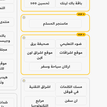
باقة باك لينك
تحسين seo
الت
!
منتدى 
ماسنجر المسلم
باك 
!
وجيست
ضوء التعليمي
صحيفة برق
مجلة 
موقع اشراقات
موقع اشراق اون
لاين
موقع
اركان سياحة وسفر
للت
هيدب
!
وتر
مسك الكلمات
اشراق التقنية
في قوقل
ان سفن
مرابع
شدات
التكنولوجيا