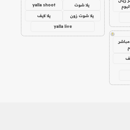
 ريال
يلا شوت
yalla shoot
ليوم
يلا شوت زون
يلا لايف
yalla live
!
مباشر
م
يف