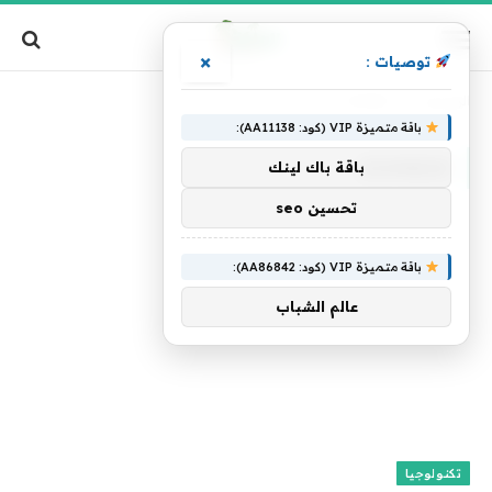
×
توصيات :
الرئيسية
»
Zombie
باقة متميزة VIP (كود: AA11138):
ZOMBIE
باقة باك لينك
تحسين seo
باقة متميزة VIP (كود: AA86842):
عالم الشباب
تكنولوجيا