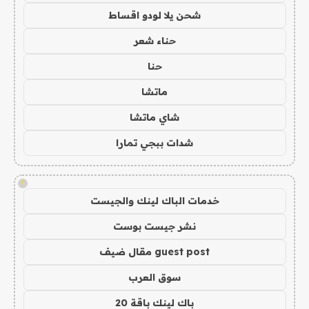
شحن يلا لودو اقساط
حناء شعر
حنا
ماتشا
شاي ماتشا
شدات ببجي تمارا
!
خدمات الباك لينك والجيست
نشر جيست بوست
guest post مقال ضيف
سوق العرب
باك لينك باقة 20