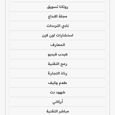
روتانا تسويق
مجلة الابداع
نادي الترددات
استشارات اون لاين
المعارف
هيدب فيديو
رمح التقنية
رذاذ التجارة
طعم وكيف
شهود نت
أركاني
مباشر التقنية