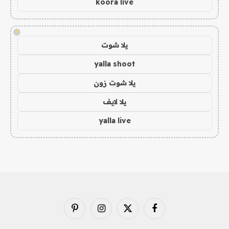
koora live
!
يلا شوت
yalla shoot
يلا شوت زون
يلا لايف
yalla live
فيسبوك
X
الانستغرام
بينتيريست
(Twitter)