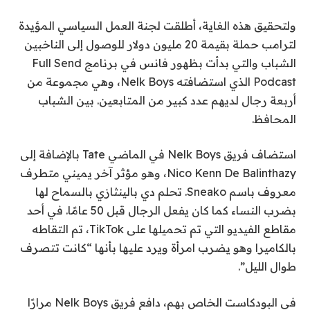
ولتحقيق هذه الغاية، أطلقت لجنة العمل السياسي المؤيدة
لترامب حملة بقيمة 20 مليون دولار للوصول إلى الناخبين
الشباب والتي بدأت بظهور فانس في برنامج Full Send
Podcast الذي استضافته Nelk Boys، وهي مجموعة من
أربعة رجال لديهم عدد كبير من المتابعين. بين الشباب
المحافظ.
استضاف فريق Nelk Boys في الماضي Tate بالإضافة إلى
Nico Kenn De Balinthazy، وهو مؤثر آخر يميني متطرف
معروف باسم Sneako. تحلم دي بالينثازي بالسماح لها
بضرب النساء كما كان يفعل الرجال قبل 50 عامًا. في أحد
مقاطع الفيديو التي تم تحميلها على TikTok، تم التقاطه
بالكاميرا وهو يضرب امرأة ويرد عليها بأنها “كانت تتصرف
طوال الليل”.
في البودكاست الخاص بهم، دافع فريق Nelk Boys مرارًا