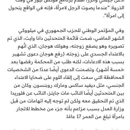
الذروة: “عندما يصوت الرجل لامرأة، فإنه في الواقع يتحول
إلى امرأة”.
وفي المؤتمر الوطني للحزب الجمهوري في ميلووكي
الشهر الماضي، ضمت قائمة المتحدثين دانا وايت، الذي تم
تصويره وهو يصفع زوجته، وهولك هوجان، الذي اتُهم
بالاعتداء الجسدي على زوجته. (رفع هوجان دعوى تشهير
بسبب هذه الادعاءات، لكنه طلب من المحكمة رفضها بعد
خمسة أشهر). وتضمنت الدعوى أيضًا عددًا من الشخصيات
المحافظة التي سعت إلى إلقاء اللوم على ضحايا الاعتداء
الجنسي، مثل ديفيد ساكس ومارك روبنسون. وكان من
بين المتحدثين أيضًا النائب مات جايتز، النائب عن فلوريدا
الذي تم التحقيق معه ولكن لم توجه إليه اتهامات من قبل
وزارة العدل بسبب مزاعم بأنه جزء من مخطط للاتجار
بامرأة تبلغ من العمر 17 عامًا.