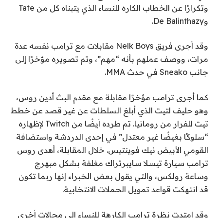
وتكرارًا عن الخطاب الكاره للنساء الذي يتبناه كل من Tate
وDe Balinthazy.
وقد أجرى فريق Nelk Boys مقابلات مع ترامب نفسه عدة
مرات، ووصف عملهم بأنه “مهم”، وتم تصويره مؤخرًا إلى
جانب Sneako في حدث MMA.
كما أجرى ترامب مؤخرًا مقابلة مع مقدم البث أدين روس،
وهو حليف لتيت الذي أبلغ السلطات عن غير قصد عن خطط
تيت للفرار من رومانيا. تم طرده أيضًا من Twitch لإظهاره
“سلوكًا بغيضًا غير معتدل” في إحدى الدردشة واستضافة
القومي الأبيض نيك فوينتيس. خلال المقابلة، أهدى روس
ترامب سيارة تيسلا سايبرتراك مغلفة بشكل مبهرج
وساعة رولكس، والتي يقول بعض الخبراء إنها ربما تكون
قد انتهكت قواعد تمويل الحملات الانتخابية.
وقد امتدت نظرة ترامب الكارهة للنساء إلى مجالات أخرى