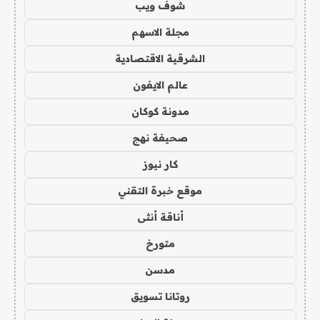
شوف ويب
مجلة الاسهم
الشرقية الاقتصادية
عالم الايفون
مدونة كوكان
صحيفة نهج
كار نيوز
موقع خبرة التقني
أناقة أنثى
متورخ
مدسن
روتانا تسويق