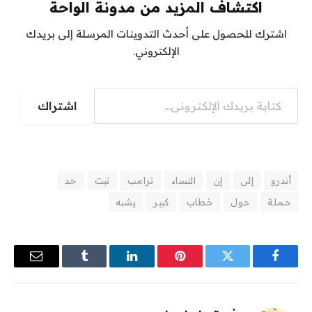
اكتشاف المزيد من مدونة الواحة
اشترك للحصول على أحدث التدوينات المرسلة إلى بريدك
الإلكتروني.
كتابة بريدك الإلكتروني...
اشتراك
أندرو
إلى
إن
النساء
ترامب
تيت
حد
حملة
حول
خطاب
كبير
يشبه
فيسبوك
تويتر
بينتيريست
لينكدإن
Tumblr
البريد
الإلكترو