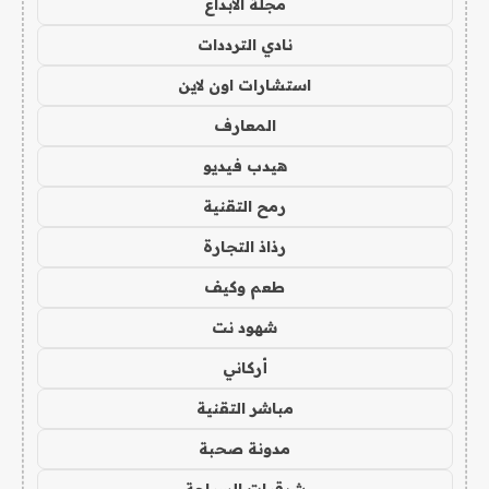
مجلة الابداع
نادي الترددات
استشارات اون لاين
المعارف
هيدب فيديو
رمح التقنية
رذاذ التجارة
طعم وكيف
شهود نت
أركاني
مباشر التقنية
مدونة صحبة
شرقيات السياحة