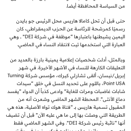
من السياسة المحافظة أيضا.
حتى قبل أن تحل كامالا هاريس محل الرئيس جو بايدن
رسميًا كمرشحة للرئاسة عن الحزب الديمقراطي، كان
اليمين يشيطنها باعتبارها “موظفة في شركة DEI” ــ وهي
العبارة التي استخدمها تيت لانتقاد النساء في الماضي.
وبالمثل، أدلت شخصيات إعلامية يمينية بارزة بالعديد من
التعليقات الكارهة للنساء في الأشهر الأخيرة. في شهر
إبريل/نيسان، ألقى تشارلي كيرك، مؤسس شركة Turning
Point USA، باللوم على تحديد النسل في خلق “سيدات
شابات غاضبات ومرات للغاية” وادعى كذباً أن الدواء “يفسد
دماغ الأنثى”. المحطة الشهر الماضي وشعرت أنه من
المقبول تسمية هاريس بـ “فتاة هوك تواه الأصلية، هذه هي
الطريقة التي وصلت بها إلى ما هي عليه الآن” قبل أن تضيف
أنها “نائبة رئيس شركة DEI”. وفي الشهر الماضي فقط
ادعى جيسي واترز، مقدم برنامج فوكس نيوز في وقت