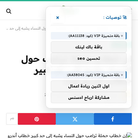
×
🚀 توصيات :
الرئيسية
»
تكنولوجيا
»
إن خطاب حملة ترامب حول النساء يشبه إلى حد كبير خطاب أندرو تيت
⭐ باقة متميزة VIP (كود: AA11138):
تكنولوجيا
باقة باك لينك
إن خطاب حملة ترامب حول
تحسين seo
النساء يشبه إلى حد كبير
⭐ باقة متميزة VIP (كود: AA38045):
خطاب أندرو تيت
اول اثنين ريادة اعمال
بواسطة
فريق alwahah
28 أغسطس، 2024
مشاركة ارباح ادسنس
لا توجد تعليقات
3 دقائق