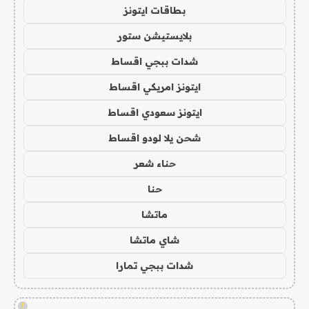
بطاقات ايتونز
بلايستيشن ستور
شدات ببجي اقساط
ايتونز امريكي اقساط
ايتونز سعودي اقساط
شحن يلا لودو اقساط
حناء شعر
حنا
ماتشا
شاي ماتشا
شدات ببجي تمارا
!