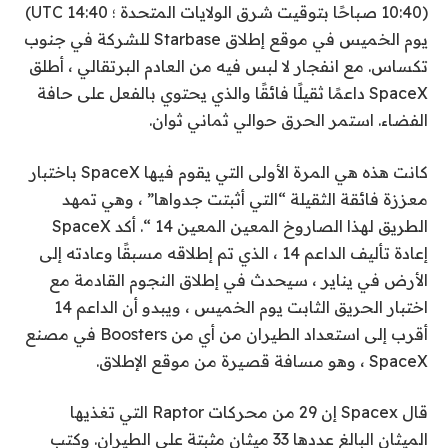
(10:40 صباحًا بتوقيت شرق الولايات المتحدة ؛ 14:40 UTC)
يوم الخميس في موقع إطلاق Starbase للشركة في جنوب
تكساس. مع انفجار لا لبس فيه من العادم البرتقالي ، أطلق
SpaceX داعمًا ثقيلًا فائقًا والذي يحتوي بالفعل على حافة
الفضاء. استمر الحرق حوالي ثماني ثوان.
كانت هذه هي المرة الأولى التي يقوم فيها SpaceX باختبار
معززة فائقة الثقيلة “التي أثبتت جدواها” ، وهي تمهد
الطريق لهذا الصاروخ المعين المعين 14 “. أكد SpaceX
إعادة تأليف الداعم 14 ، الذي تم إطلاقه مسبقًا وعادته إلى
الأرض في يناير ، سيحدث في إطلاق النجوم القادمة مع
اختبار الحريق الثابت يوم الخميس ، ويبدو أن الداعم 14
أقرب إلى استعداد الطيران من أي من Boosters في مصنع
SpaceX ، وهو مسافة قصيرة من موقع الإطلاق.
قال Spacex إن 29 من محركات Raptor التي تغذيها
الميثان البالغ عددها 33 ميثان مثبتة على الطيران. وكتب