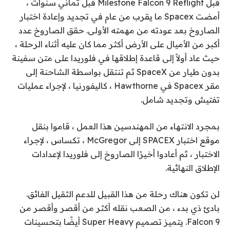
قبل Milestone Falcon 9 Reflight قبل ثماني سنوات ،
أمضت Spacex ما يقرب من عام في تجديد وإعادة اختبار
الصاروخ بعد عودته من مهمته الأولى. حقق الصاروخ عدد
أكبر من الأميال على الأرض أكثر مما كان عليه أثناء الرحلة ،
حيث عاد أولاً إلى قاعدة إطلاقها في فلوريدا على متن سفينة
بدون طيار من SpaceX ثم تنتقل بواسطة الشاحنة إلى
مقر Spacex في Hawthorne ، كاليفورنيا ، لإجراء عمليات
تفتيش وتجديد شامل.
بمجرد الانتهاء من المهندسين هذا العمل ، قاموا بنقل
موقع اختبار SPACEX إلى McGregor ، تكساس ، لإجراء
الاختبار ، ثم أعادوا أخيرًا الصاروخ إلى فلوريدا لإعدادات
الإطلاق النهائية.
لن تكون هناك رحلة من هذا القبيل للدعم الثقيل الفائق.
بادئ ذي بدء ، من الصعب نقله أكثر من أقصر وأقصر من
Falcon 9. يتميز تصميم Super Heavy أيضًا بتحسينات