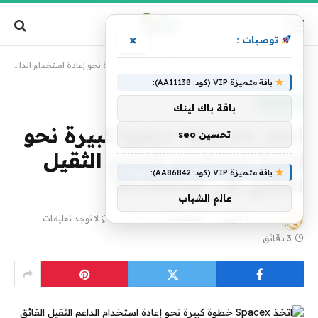
×
توصيات :
الرئيسية
»
تكنولوجيا
»
اتخذ Spacex خطوة كبيرة نحو إعادة استخدام الداعم الثقيل الفائق في StuSship
باقة متميزة VIP (كود: AA11138):
تكنولوجيا
باقة باك لينك
اتخذ Spacex خطوة كبيرة نحو
تحسين seo
إعادة استخدام الداعم الثقيل
باقة متميزة VIP (كود: AA86842):
الفائق في StuSship
عالم الشباب
بواسطة
فريق alwahah
4 أبريل، 2025
لا توجد تعليقات
3 دقائق