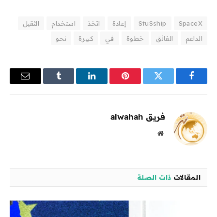
SpaceX
StuSship
إعادة
اتخذ
استخدام
الثقيل
الداعم
الفائق
خطوة
في
كبيرة
نحو
فيسبوك
تويتر
بينتيريست
لينكدإن
Tumblr
البريد
الإلكترو
فريق alwahah
موقع
الويب
المقالات
ذات الصلة