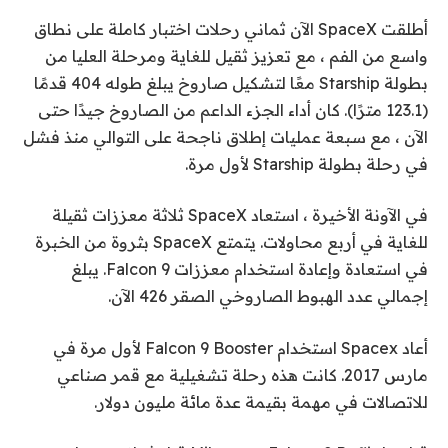
أطلقت SpaceX الآن ثماني رحلات اختبار كاملة على نطاق
واسع من الفم ، مع تعزيز ثقيل للغاية ومرحلة العليا من
بطولة Starship معًا لتشكيل صاروخ يبلغ طوله 404 قدمًا
(123.1 مترًا). كان أداء الجزء الداعم من الصاروخ جيدًا حتى
الآن ، مع سبعة عمليات إطلاق ناجحة على التوالي منذ فشل
في رحلة بطولة Starship لأول مرة.
في الآونة الأخيرة ، استعاد SpaceX ثلاثة معززات ثقيلة
للغاية في أربع محاولات. يتمتع SpaceX بثروة من الخبرة
في استعادة وإعادة استخدام معززات Falcon 9. يبلغ
إجمالي عدد الهبوط الصاروخي الصقر 426 الآن.
أعاد Spacex استخدام Falcon 9 Booster لأول مرة في
مارس 2017. كانت هذه رحلة تشغيلية مع قمر صناعي
للاتصالات في مهمة بقيمة عدة مائة مليون دولار.