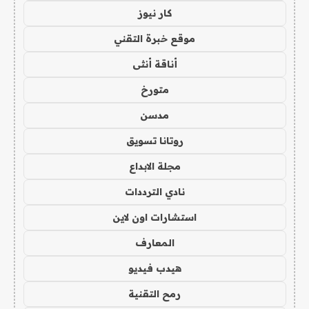
كار نيوز
موقع خبرة التقني
أناقة أنثى
متورخ
مدسن
روتانا تسويق
مجلة الابداع
نادي الترددات
استشارات اون لاين
المعارف
هيدب فيديو
رمح التقنية