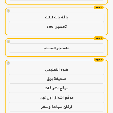
!
باقة باك لينك
تحسين seo
!
ماسنجر المسلم
!
ضوء التعليمي
صحيفة برق
موقع اشراقات
موقع اشراق اون لاين
اركان سياحة وسفر