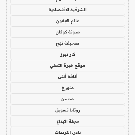
الشرقية الاقتصادية
عالم الايفون
مدونة كوكان
صحيفة نهج
كار نيوز
موقع خبرة التقني
أناقة أنثى
متورخ
مدسن
روتانا تسويق
مجلة الابداع
نادي الترددات