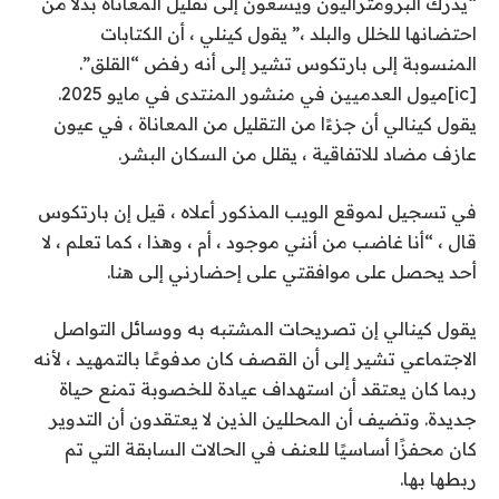
“يدرك البرومتراليون ويسعون إلى تقليل المعاناة بدلاً من
احتضانها للخلل والبلد ،” يقول كينلي ، أن الكتابات
المنسوبة إلى بارتكوس تشير إلى أنه رفض “القلق”.
[ic]ميول العدميين في منشور المنتدى في مايو 2025.
يقول كينالي أن جزءًا من التقليل من المعاناة ، في عيون
عازف مضاد للاتفاقية ، يقلل من السكان البشر.
في تسجيل لموقع الويب المذكور أعلاه ، قيل إن بارتكوس
قال ، “أنا غاضب من أنني موجود ، أم ، وهذا ، كما تعلم ، لا
أحد يحصل على موافقتي على إحضارني إلى هنا.
يقول كينالي إن تصريحات المشتبه به ووسائل التواصل
الاجتماعي تشير إلى أن القصف كان مدفوعًا بالتمهيد ، لأنه
ربما كان يعتقد أن استهداف عيادة للخصوبة تمنع حياة
جديدة. وتضيف أن المحللين الذين لا يعتقدون أن التدوير
كان محفزًا أساسيًا للعنف في الحالات السابقة التي تم
ربطها بها.