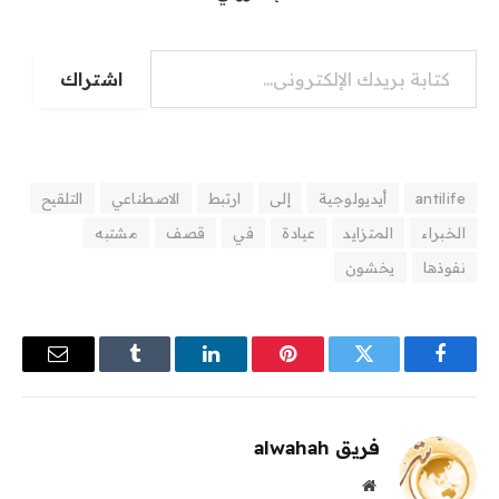
كتابة بريدك الإلكتروني...
اشتراك
antilife
أيديولوجية
إلى
ارتبط
الاصطناعي
التلقيح
الخبراء
المتزايد
عيادة
في
قصف
مشتبه
نفوذها
يخشون
فيسبوك
تويتر
بينتيريست
لينكدإن
Tumblr
البريد
الإلكترو
فريق alwahah
موقع