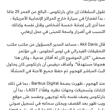
تقول السلطات إن جاي بارتكوس ، البالغ من العمر 25 عامًا
، بدأ انفجارًا في سيارة خارج المراكز الإنجابية الأمريكية ،
مما أدى إلى إصابة خمسة أشخاص وقتل نفسه وكذلك
التسبب في أضرار واسعة للمبنى في عمل إرهابي.
قال Akil Davis ، مساعد المدير المسؤول عن مكتب مكتب
التحقيقات الفيدرالي في لوس أنجلوس ، في مؤتمر
صحفي: “كان الموضوع كان له أفكار عدمية ، وكان هذا
هجومًا مستهدفًا”. وأضاف ديفيس أن بارتكوس كان يحاول
البث المباشر للهجوم. تم حفظ جميع الأجنة في المنشأة.
منذ الهجوم ، ظهرت بصمة Bartkus Digital ، بما في ذلك
كتابات وتسجيلات وجهات نظره. وفقًا لـ LAIST ، بدا أن
بارتكوس يصف نفسه بأنه توجيهي ومفسد على موقع
ويب ظهر بعد القصف ويمكن سماعه في تسجيل صوتي
يقول ، “من الناحية المعادية لمكافحة الحياة. يشبه šand