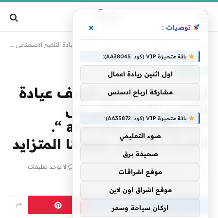
×
توصيات :
الرئيسية
»
تكنولوجيا
»
ارتبط مشتبه في قصف عيادة التلقيح الاصطناعي إلى “أيديولوجية” anti-life “. الخبراء يخشون نفوذها المتزايد
باقة متميزة VIP (كود: AA38045):
تكنولوجيا
اول اثنين ريادة اعمال
ارتبط مشتبه في قصف عيادة
مشاركة ارباح ادسنس
التلقيح الاصطناعي إلى
باقة متميزة VIP (كود: AA35872):
“أيديولوجية” anti-life “.
ضوء التعليمي
الخبراء يخشون نفوذها المتزايد
صحيفة برق
بواسطة
فريق alwahah
21 مايو، 2025
لا توجد تعليقات
موقع اشراقات
3 دقائق
موقع اشراق اون لاين
اركان سياحة وسفر