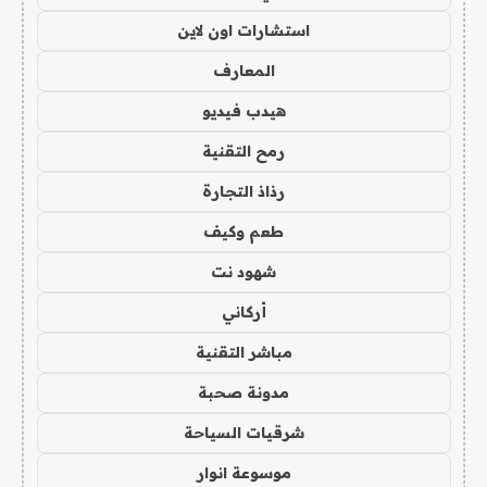
استشارات اون لاين
المعارف
هيدب فيديو
رمح التقنية
رذاذ التجارة
طعم وكيف
شهود نت
أركاني
مباشر التقنية
مدونة صحبة
شرقيات السياحة
موسوعة انوار