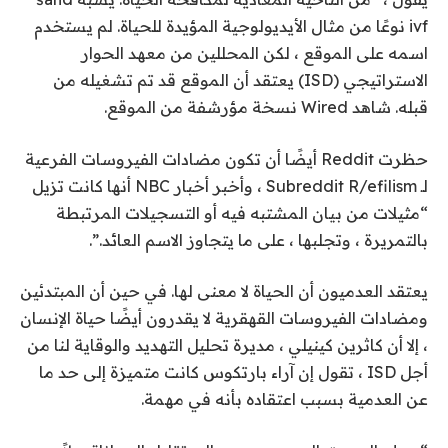
ivf نوعًا من مثال الأيديولوجية المؤيدة للحياة. لم يستخدم
اسمه على الموقع ، لكن المحللين من معهد الحوار
الاستراتيجي (ISD) يعتقد أن الموقع قد تم تشغيله من
قبله. شاهد Wired نسخة مؤرشفة من الموقع.
حظرت Reddit أيضًا أن تكون مضادات الفيروسات الفرعية
لـ Subreddit R/efilism ، وأخبر أخبار NBC أنها كانت تزيل
“مثيلات من بيان المشتبه فيه أو التسجيلات المرتبطة
بالتمريرة ، وتجلبها ، على ما يتجاوز الاسم العائد.”.
يعتقد العدميون أن الحياة لا معنى لها. في حين أن المبتدئين
ومضادات الفيروسات القهقرية لا يقدرون أيضًا حياة الإنسان
، إلا أن كاثرين كينيلي ، مديرة تحليل التهديد والوقاية لنا من
أجل ISD ، تقول إن آراء بارتكوس كانت متميزة إلى حد ما
عن العدمية بسبب اعتقاده بأنه في مهمة.