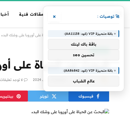
مقالات فنية
أخبار
×
🚀 توصيات :
⭐ باقة متميزة VIP (كود: AA11138):
الرئيسية
»
تكنولوجيا
»
البحث عن الحياة على أوروبا على وشك البدء
باقة باك لينك
تكنولوجيا
تحسين seo
البحث عن الحياة على أور
⭐ باقة متميزة VIP (كود: AA86842):
بواسطة
فريق alwahah
11 أكتوبر، 2024
لا توجد تعليقات
عالم الشباب
فيسبوك
تويتر
بينتيري