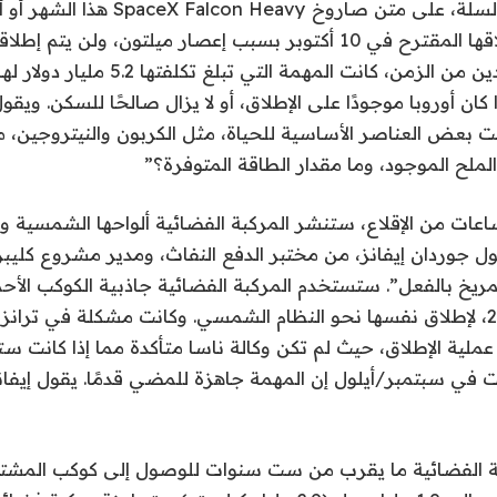
بعرض ملعب كرة السلة، على متن صاروخ eavy
تم تأجيل تاريخ إطلاقها المقترح في 10 أكتوبر بسبب إعصار ميلتون، ولن 
13 أكتوبر. وبعد عقدين من الزمن، كانت المهمة التي
كان أوروبا موجودًا على الإطلاق، أو لا يزال صالحًا للسكن. ويقو
نت بعض العناصر الأساسية للحياة، مثل الكربون والنيتروجين،
الملح الموجود، وما مقدار الطاقة المتوفرة؟”
عات من الإقلاع، ستنشر المركبة الفضائية ألواحها الشمسية وتب
 جوردان إيفانز، من مختبر الدفع النفاث، ومدير مشروع كليبر:
مريخ بالفعل”. ستستخدم المركبة الفضائية جاذبية الكوكب الأحم
الأرض في عام 2026، لإطلاق نفسها نحو النظام الشمسي. وكانت مشكلة في تر
ملية الإطلاق، حيث لم تكن وكالة ناسا متأكدة مما إذا كانت س
ت في سبتمبر/أيلول إن المهمة جاهزة للمضي قدمًا. يقول إيفانز
 الفضائية ما يقرب من ست سنوات للوصول إلى كوكب المشتر