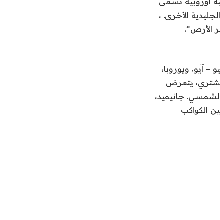
زة مركبة فضائية أوروبية تسمى
لجليدية الأخرى. ،
ر الأرض”.
 غاليليو – آيو، ويوروبا،
المشتري، يتعرض
 الشمسي. جانيميد،
ين الكواكب