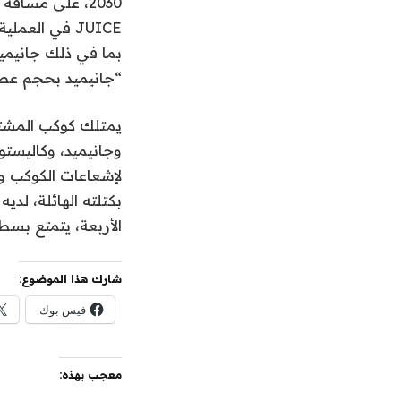
JUICE في الع
بما في ذلك جانيميد
“جانيميد بحجم عطا
وجانيميد، وكاليستو
لإشعاعات الكوكب وج
بكتلته الهائلة، لد
الأربعة، يتمتع بسط
شارك هذا الموضوع:
فيس بوك
معجب بهذه: