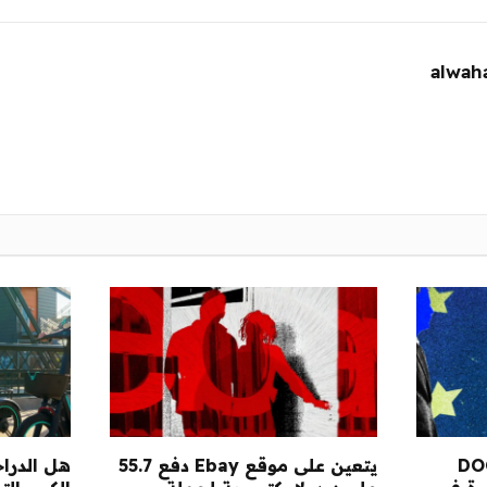
ربين في DOGE
يتعين على موقع Ebay دفع 55.7
هل الدراج