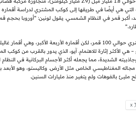
2030، على مسافة حوالي 1.8 مليار ميل (2.9 مليار كيلومتر)، متجاو
ملية التي هي أيضًا في طريقها إلى كوكب المشتري لدراسة أقماره ا
، أكبر قمر في النظام الشمسي. يقول لونين: “أوروبا بحجم قم
رد.”
يمتلك كوكب المشتري حوالي 100 قمر، لكن أقماره الأربعة الأكبر، وهي أقمار
 – هي الأكثر إثارة للاهتمام. آيو، الذي يدور بالقرب من كوكب 
اذبيته الشديدة، مما يجعله أكثر الأجسام البركانية في النظام
يه مجاله المغناطيسي الخاص مثل الأرض. وكاليستو، وهو الأبعد ب
ح مليئ بالفوهات ولم يتغير منذ مليارات السنين.
X