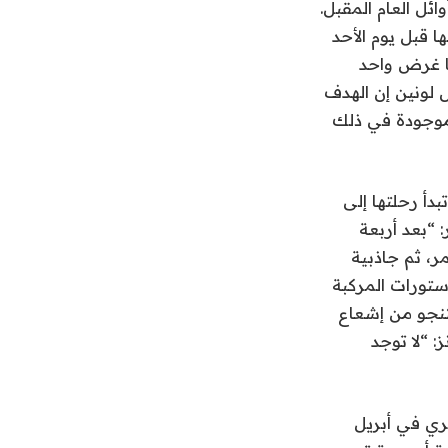
SpaceX Falcon H هذا الشهر أو أوائل العام المقبل.
يتم إطلاقها قبل يوم الأحد
 تبلغ تكلفتها 5.2 مليار دولار لها غرض واحد
ل لونين إن الهدف
 موجودة في ذلك
دأ رحلتها إلى
 “بعد أربعة
ر، ثم جاذبية
انزستورات المركبة
تنجو من إشعاع
: “لا توجد
ي في أبريل