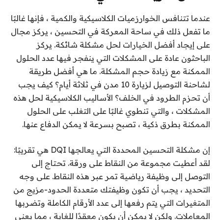
عندما تتنافس الخوارزميات الكلاسيكية والكمية ، فإنها غالبًا
ما تفعل ذلك في ساحة المعركة في التحسين ، يركز مجال
على إيجاد أفضل الخيارات لحل مشكلة شائكة. يركز
الباحثون عادة على المشكلات التي ينفجر فيها عدد الحلول
الممكنة مع زيادة حجم المشكلة. ما هي أفضل طريقة
لشاحنة التوصيل لزيارة 10 مدن في ثلاثة أيام؟ كيف يجب
أن تحزم الطرود في الخلف؟ الأساليب الكلاسيكية لحل هذه
المشكلات ، والتي تنطوي غالبًا على التغلب على الحلول
الممكنة بطرق ذكية ، تصبح بسرعة لا يمكن الدفاع عنها.
إن مشكلة التحسين المحددة التي يعالجها DQI هي تقريبًا:
لقد أعطيت مجموعة من النقاط على ورقة. تحتاج إلى
التوصل إلى وظيفة رياضية تمر عبر هذه النقاط. على وجه
التحديد ، يجب أن تكون وظيفتك متعددة الحدود-مزيج من
المتغيرات التي يتم رفعها إلى عدد الأرقام الكاملة وتضربها
المعاملات. ولكن لا يمكن أن يكون معقدًا للغاية ، مما يعني