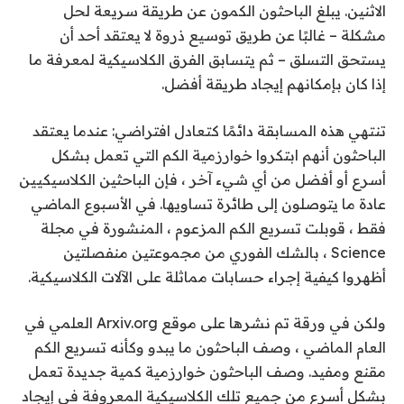
الاثنين. يبلغ الباحثون الكمون عن طريقة سريعة لحل
مشكلة – غالبًا عن طريق توسيع ذروة لا يعتقد أحد أن
يستحق التسلق – ثم يتسابق الفرق الكلاسيكية لمعرفة ما
إذا كان بإمكانهم إيجاد طريقة أفضل.
تنتهي هذه المسابقة دائمًا كتعادل افتراضي: عندما يعتقد
الباحثون أنهم ابتكروا خوارزمية الكم التي تعمل بشكل
أسرع أو أفضل من أي شيء آخر ، فإن الباحثين الكلاسيكيين
عادة ما يتوصلون إلى طائرة تساويها. في الأسبوع الماضي
فقط ، قوبلت تسريع الكم المزعوم ، المنشورة في مجلة
Science ، بالشك الفوري من مجموعتين منفصلتين
أظهروا كيفية إجراء حسابات مماثلة على الآلات الكلاسيكية.
ولكن في ورقة تم نشرها على موقع Arxiv.org العلمي في
العام الماضي ، وصف الباحثون ما يبدو وكأنه تسريع الكم
مقنع ومفيد. وصف الباحثون خوارزمية كمية جديدة تعمل
بشكل أسرع من جميع تلك الكلاسيكية المعروفة في إيجاد