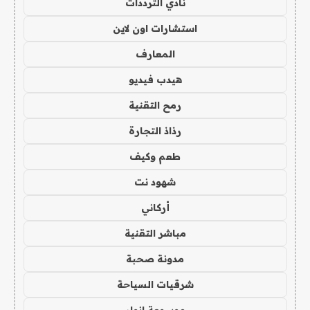
نادي الترددات
استشارات اون لاين
المعارف
هيدب فيديو
رمح التقنية
رذاذ التجارة
طعم وكيف
شهود نت
أركاني
مباشر التقنية
مدونة صحبة
شرقيات السياحة
موسوعة انوار