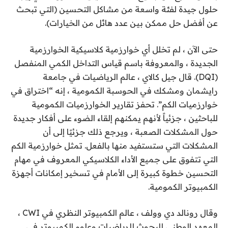
حلول جيدة لفئة واسعة من مشاكل التحسين (التي تبحث
عن أفضل حل ممكن بين عدد هائل من الخيارات).
حتى الآن ، لم تخلل أي خوارزمية كلاسيكية الخوارزمية
الجديدة ، والمعروفة باسم قياس التداخل الكمي المنفصل
(DQI). قال جيل كالاي ، عالم الرياضيات في جامعة
رايشمان ومشكك في الحوسبة الكمومية ، إنه “اختراق في
خوارزميات الكم”. تحفز تقارير الخوارزميات الكمومية
للباحثين ، جزئياً لأنهم يمكنهم إلقاء الضوء على أفكار جديدة
حول المشكلات الصعبة ، ويرجع ذلك جزئيًا إلى أن
المشكلات التي ستستفيد منها بالفعل. تمثل خوارزمية الكم
التي تتفوق على جميع الأداء الكلاسيكي المعروف في مهام
التحسين خطوة كبيرة إلى الأمام في تسخير إمكانات أجهزة
الكمبيوتر الكمومية.
وقال رونالد دي وولف ، عالم الكمبيوتر النظري في CWI ،
المعهد الوطني للبحوث للرياضيات وعلوم الكمبيوتر في