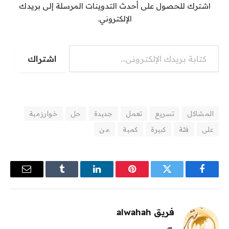
اشترك للحصول على أحدث التدوينات المرسلة إلى بريدك
الإلكتروني.
كتابة بريدك الإلكتروني...
اشتراك
المشاكل
تسريع
تعمل
جديدة
حل
خوارزمية
على
فئة
كبيرة
كمية
من
فيسبوك
تويتر
بينتيريست
لينكدإن
Tumblr
البريد
الإلكترو
فريق alwahah
موقع