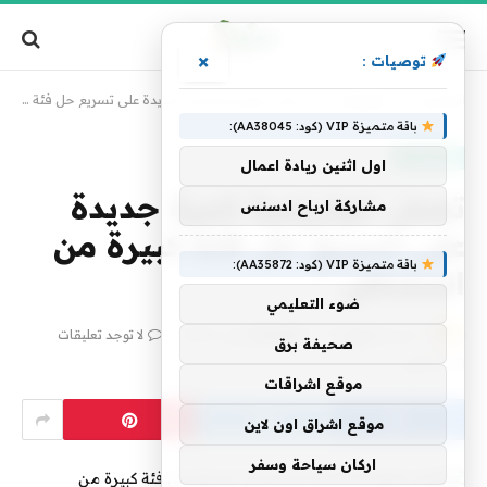
×
توصيات :
الرئيسية
»
تكنولوجيا
»
تعمل خوارزمية كمية جديدة على تسريع حل فئة كبيرة من المشاكل
باقة متميزة VIP (كود: AA38045):
تكنولوجيا
اول اثنين ريادة اعمال
تعمل خوارزمية كمية جديدة
مشاركة ارباح ادسنس
على تسريع حل فئة كبيرة من
باقة متميزة VIP (كود: AA35872):
المشاكل
ضوء التعليمي
بواسطة
فريق alwahah
27 أبريل، 2025
لا توجد تعليقات
صحيفة برق
4 دقائق
موقع اشراقات
موقع اشراق اون لاين
اركان سياحة وسفر