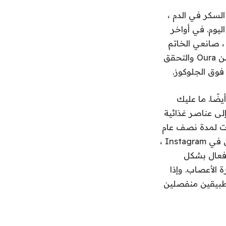
السكر في الدم ،
ليوم. في أواخر
عام الماضي ، أعلنت Dexcom (التي تصنع مستشعر Stelo) عن شراكة مع Oura ، صانعي الخاتم
الذكي المفضل لدينا. هذا الأسبوع ، يمكنك الآن شراء مستشعر Biosensor Stelo من Oura والتحقق
دة أشهر من الاختبار ، ستكون ميزة الوجبات الآن جزءًا دائمًا من تطبيق Oura أيضًا. ما عليك
AI’s  بتحليلها وتكسيرها إلى عناصر غذائية
ات لمدة نصف عام
الآن وأواجه مشكلة في استخدامها بانتظام ؛ بعد أن تجاهل في الغالب عصر التدوين في Instagram ،
 فعال بشكل
 الأعصاب. وإذا
قر على تطبيقين منفصلين