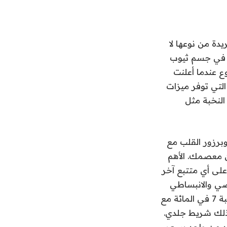
يدة من نوعها لا
 في جسم ثيوب
ع عندما أعلنت
ء الجديدة التي توفر ميزات
النخبة مثل
يخوخة ، وبرزور القلب مع
 من معصمك. الأهم
على أي متتبع آخر
باضي والانبساطي
من قياسات القلب الأخرى التي يأخذها المتتبع. أصبح الآن القابل للارتداء أصغر بنسبة 7 في المائة مع
قات جديدة ، بما في ذلك شريط جلدي.
حد من واحد بسعر