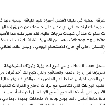
رقة الدينية في دليلنا لأفضل أجهزة تتبع اللياقة البدنية لأنها فر
 ويمكنك ارتداءها في أي مكان على جسمك عن طريق إدخالها
 سنوات منذ أن شهدت درجات عالية. لقد تغير ذلك هذا الأسبو
الشركة عن Whoop 5.0 و Whoop Mg ، وهما من الأجهزة القابلة للارتدا
(للسكن ، على أي حال) للاستخدام اليومي ، وليس فقط لفناني 
بعض هذه الأشياء تشمل Healthspan ، والتي تتيح لك رؤية وتيرتك للش
التي تم تعزيزها في إدارة الأغذية والعقاقير والتي تتيح لك أخذ قراءة
كي الجديد لقياس ضغط الدم الخاص بك ، والذي لا يتوفر حاليًا 
تقنية البراءات التي تتناسب مع براءات الاختراع القراءات الانق
ما يصل إلى 10x كفاءة طاقة أفضل ، كما يوفر Whoop ملح
ا ثلاثة مستويات تسعير مختلفة للاشتراك ، والتي تتراوح من وا