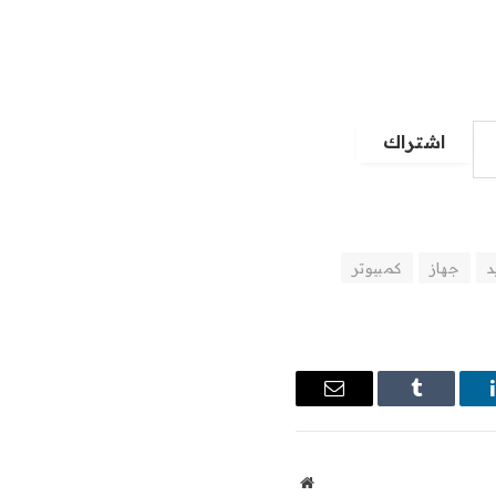
اشتراك
د
جهاز
كمبيوتر
ينكدإن
Tumblr
البريد
الإلكتروني
موقع