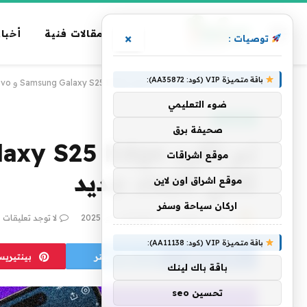
مقالات فنية
أخبار
×
توصيات :
باقة متميزة VIP (كود: AA35872):
الرئيسية
»
تكنولوجيا
»
تم تأكيد Samsung Galaxy S25 Edge و Lenovo تطلق جهاز كمبيوتر محمول ثلاثي الأبعاد جديد
ضوء التعليمي
تكنولوجيا
صحيفة برق
موقع اشراقات
ثلاثي الأبعاد جديد
موقع اشراق اون لاين
اركان سياحة وسفر
بواسطة
فريق alwahah
10 مايو، 2025
لا توجد تعليقات
باقة متميزة VIP (كود: AA11138):
فيسبوك
تويتر
بينتيري
باقة باك لينك
تحسين seo