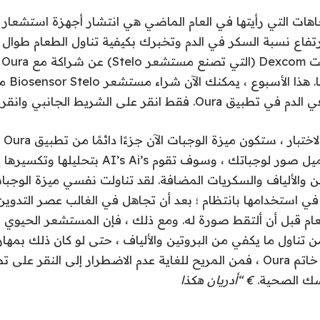
جاهات التي رأيتها في العام الماضي هي انتشار أجهزة استشعار 
تفاع نسبة السكر في الدم وتخبرك بكيفية تناول الطعام طوال ا
ال
انقر على الشريط الجانبي وانقر فوق الجلوكوز.
بعد ع
سوى التقاط أو تحميل صور لوجباتك ، وسوف تقوم Ai’s
ن والألياف والسكريات المضافة. لقد تناولت نفسي ميزة الوجب
طعام قبل أن ألتقط صورة له. ومع ذلك ، فإن المستشعر الحيوي
 تناول ما يكفي من البروتين والألياف ، حتى لو كان ذلك بمهارة
كنت بالفعل مرتديًا خاتم Oura ، فمن المريح للغاية عدم الاضطرار إلى الن
سك الصحية.
€ “أدريان هكذا