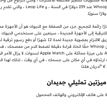
199 دولارًا ، وذروة Whoop عند 239 دولارًا في ال
بارًا رائعة للجميع. جزء من الصفقة مع الديوك هو أن الأجهزة 
لترقية إلى الأجهزة الجديدة ، سيتعين على مستخدمي الديوك ال
السعال ، إما عن طريق الالتزام بعضوية جديدة لمدة 12 شهرًا أ
ذلك ، إذا كان بإمكان Whoop حقًا اتخاذ قراءة دقيقة لضغط الدم من معصم
الأولى ؛ تعمل Apple على ميزة مماثلة على Apple Watch لس
ك ارتداؤه في أي مكان على جسمك ، في أي وقت ، لذلك لهذا ا
€ “أدريان هكذا