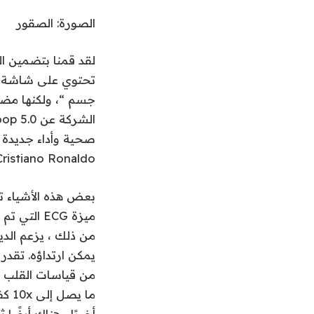
الصورة: الصقور
لقد قمنا بتضمين الف
تحتوي على شاشة ،
جسم “، ولكنها مضت
صحية وأداء جديدة 
Cristiano Ronaldo.
ميزة ECG 
من ذلك ، يزعم الدي
يمكن ارتداؤه. تقدر 
أخيرًا ، هناك أيضً