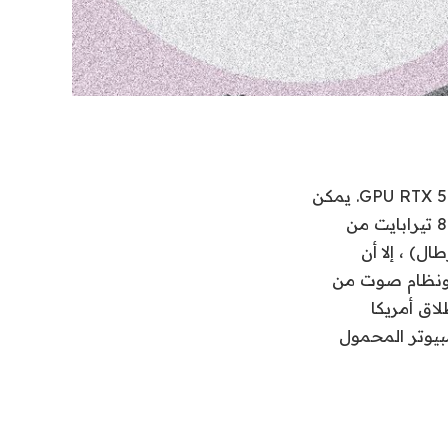
يأتي الكمبيوتر المحمول للألعاب المتطورة أيضًا مع معالج Core Ultra 9HX و GPU RTX 5090. يمكن
أن يدعم ما يصل إلى الحد الأقصى لـ 192 جيجابايت من ذاكرة الوصول العشوائي و 8 تيرابايت من
لرغم من أنه جهاز كمبيوتر محمول سميك تمامًا (ويزن أكثر من 7 أرطال) ، إلا أن
را ويب 5 ميجا في الساعة ، ونظام صوت من
لاق أمريكا
بيوتر المحمول