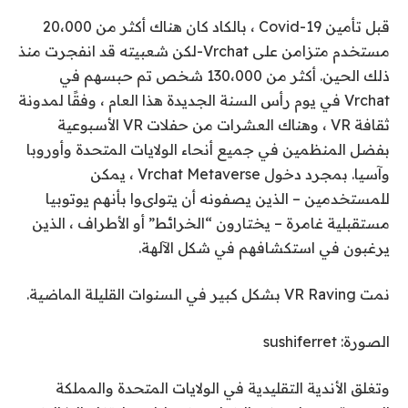
قبل تأمين Covid-19 ، بالكاد كان هناك أكثر من 20،000
مستخدم متزامن على Vrchat-لكن شعبيته قد انفجرت منذ
ذلك الحين. أكثر من 130،000 شخص تم حبسهم في
Vrchat في يوم رأس السنة الجديدة هذا العام ، وفقًا لمدونة
ثقافة VR ، وهناك العشرات من حفلات VR الأسبوعية
بفضل المنظمين في جميع أنحاء الولايات المتحدة وأوروبا
وآسيا. بمجرد دخول Vrchat Metaverse ، يمكن
للمستخدمين – الذين يصفونه أن يتولىوا بأنهم يوتوبيا
مستقبلية غامرة – يختارون “الخرائط” أو الأطراف ، الذين
يرغبون في استكشافهم في شكل الآلهة.
نمت VR Raving بشكل كبير في السنوات القليلة الماضية.
الصورة: sushiferret
وتغلق الأندية التقليدية في الولايات المتحدة والمملكة