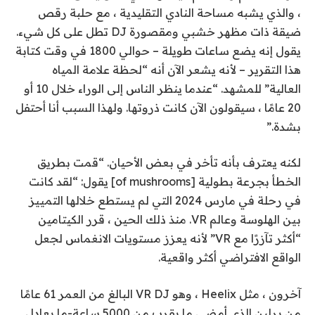
، والذي يشبه مساحة النادي التقليدية ، مع حلبة رقص
ضيقة ذات مظهر خشبي ومقصورة DJ تطل على كل شيء.
يقول إنه يضع ساعات طويلة – حوالي 1800 في وقت كتابة
هذا التقرير – لأنه يشعر الآن أنه “لحظة علامة المياه
العالية” للمشهد. “عندما ينظر الناس إلى الوراء خلال 10 أو
20 عامًا ، سيقولون الآن كانت ذروتها. ولهذا السبب أنا أحتفل
بشدة.”
لكنه يعترف بأنه تأخر في بعض الأحيان. “قمت بطريق
الخطأ بجرعة بطولية [of mushrooms] يقول: “لقد كانت
في رحلة في مارس 2024 التي لم يستطع خلالها التمييز
بين الهلوسة وعالم VR. منذ ذلك الحين ، قرر الكيتامين
“أكثر تآزرًا مع VR” لأنه يعزز مستويات الانغماس لجعل
الواقع الافتراضي أكثر واقعية.
آخرون ، مثل Heelix ، وهو VR DJ البالغ من العمر 61 عامًا
من برلين الذي أمضى ما يقرب من 5000 ساعة-ما يعادل