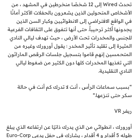
تحدث Wired إلى 12 شخصًا منخرطين في المشهد ، من
الأشخاص المتحولين الذين يشعرون بالحفلات الأكثر أمانًا
في الواقع الافتراضي إلى الانطوائيين وكبار السن الذين
يجدونها أكثر ترحيباً. حتى أنها تتفوق على الثقافات الفرعية
للجنس والمخدرات تحت الأرض ، حيث تهدف ليالي النادي
المثيرة إلى تقليد تأثير المخدر ؛ يقول أورورك وغيره من
المتحمسين إنهم قاموا بتسجيل جلسات الرقص الماراثون
التي تغذيها المخدرات كلها دون الكثير من ضغوط ليالي
النادي التقليدية.
“بسبب سماعات الرأس ، أنت لا تدرك كم أنت في حالة
سكر حتى تنزعها.”
ريفر VR
أورورك ، انطوائي
من الذي يدرك ذاتيًا عن ارتفاعه الذي يبلغ
طوله 5 أقدام و 4 أقدام ، يشارك في حفل يدعى Euro-Corp