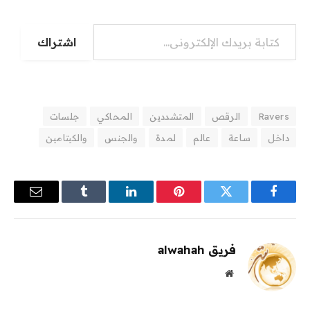
كتابة بريدك الإلكتروني...
اشتراك
Ravers
الرقص
المتشددين
المحاكي
جلسات
داخل
ساعة
عالم
لمدة
والجنس
والكيتامين
فيسبوك
تويتر
بينتيريست
لينكدإن
Tumblr
البريد
الإلكترو
فريق alwahah
موقع
الويب