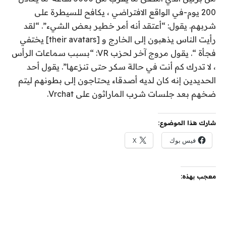
200 يوم-في الواقع الافتراضي ، يكافح للسيطرة على
شربهم. يقول: “أعتقد أنه أمر خطير بعض الشيء”. “لقد
رأيت الناس يذهبون إلى الخارج و [their avatars] يختفي
فجأة “. يقول مروج آخر لحزب VR: “بسبب سماعات الرأس
، لا تدرك كم أنت في حالة سكر حتى تنزعها”. يقول أحد
الحديدين إنه كان لديه أصدقاء يحتاجون إلى بطونهم ليتم
ضخهم بعد جلسات شرب الماراثون على Vrchat.
شارك هذا الموضوع:
فيس بوك
X
معجب بهذه: