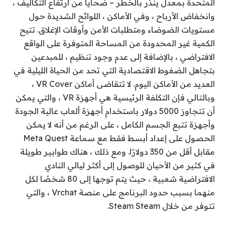
المتحدة بمعدل ينذر بالخطر – ضحايا من ارتفاع التكاليف ،
وانخفاض الأرباح ، وفي الأماكن ، اللوائح الشديدة حول
مستويات الضوضاء ومتطلبات الأمن وأوقات الإغلاق. تتيح
الكمية غير المحدودة من المساحة المتوفرة على الواقع
الافتراضي ، بالإضافة إلى عدم وجود تنظيم ، للمبدعين
بتجاهل الضغوط الاقتصادية التي تحد من الحياة الليلية في
العديد من الأماكن اليوم. لا تتقاضى أماكن VR Cover ،
وبالتالي فإن التكلفة الرئيسية هي أجهزة VR ، والتي يمكن
أن تتجاوز 5000 دولار باستخدام أجهزة ألعاب عالية الجودة
وأجهزة تتبع الجسم الكامل ، على الرغم من أنه لا يمكن
الحصول على إعداد أبسط فقط مع سماعة Meta Quest
مقابل أقل من 350 دولارًا. ومع ذلك ، هناك طوابير طويلة
في كثير من الأحيان للوصول إلى أكثر ليالي النادي
الافتراضية شعبية ، حيث يتم توجها إلى 80 شخصًا لكل
منهما بسبب حدود البرنامج على منصة Vrchat ، والتي
تتوفر من خلال Steam Steam.