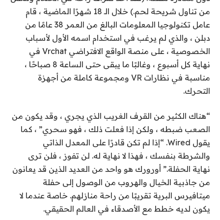
من تناول شريحة لحم.) خلال الـ 18 شهرًا الماضية ، قام
عامل تكنولوجيا المعلومات البالغ من العمر 38 عامًا من
دبلن ، والذي لم يرغب في استخدام اسمه الأول لأسباب
الخصوصية ، على منصة الواقع الافتراضي Vrchat في
نهاية كل أسبوع ، وغالبًا ما يبقى حتى الساعة 8 صباحًا ،
مناسبة في نظارات VR ومجموعة كاملة من أجهزة
التحرك.
“هناك الكثير من القرف الغريب الذي يجري ، وقد يكون من
الصعب ضبطه ، ولكن إذا فعلت ذلك ، فهو سحري” ، كما
يقول Wired. “إذا لم تكن قادرًا على المعدل الذاتي
والشرطة بنفسك ، فهذا لا نهاية له. لن تفوز ، فلن ترى
نهاية الحفلة.” أورورك هو واحد من العديد الذين قد يعانون
من جاذبية الخيال والهروب من الوصول إلى حفلة
ميتافيرس البرية تقريبًا من راحة منازلهم. خاصة عندما لا
يكون لديه خطط مع الأصدقاء في العالم الحقيقي.