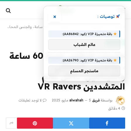
×
توصيات :
الرئيسية
»
تكنولوجيا
»
جلسات الرقص لمدة 60 ساعة ، والجنس المحاكي ، والكيتامين: داخل عالم المتشددين VR Ravers
باقة متميزة VIP (كود: AA86842):
تكنولوجيا
عالم الشباب
جلسات الرقص لمدة 60 ساعة
باقة متميزة VIP (كود: AA26790):
، والجنس المحاكي ،
ماسنجر المسلم
والكيتامين: داخل عالم
المتشددين VR Ravers
بواسطة
فريق alwahah
5 مايو، 2025
لا توجد تعليقات
4 دقائق