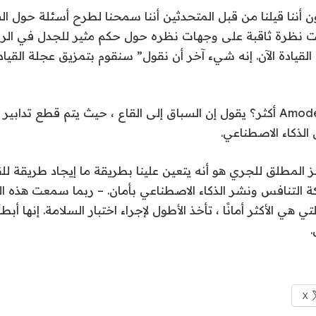
ون أننا قيلنا من قبل المتحدثين أننا سمحنا لطرح أسئلة حول الس
Amod عرضت نظرة ثاقبة على وجهات نظره حول حكم مثير للجدل في ال
 عجلة القيادة الآن. إنه شيء آخر أن نقول” سنقوم بتمزيق عجلة القيادة
ما الذي يفكر فيه Amodei أكثر؟ يقول إن السباق إلى القاع ، حيث يتم قطع ت
لذكاء الاصطناعي.
ز المطلق للجري هو أنه يتعين علينا بطريقة ما إيجاد طريقة للقي
ة التنافس ونشر الذكاء الاصطناعي بأمان. – ربما سمعت هذه ا
تي هي الأكثر أمانًا ، تأخذ الأطول لإجراء اختبار السلامة. إنها أبط
.
X