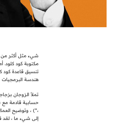
مكتوبة كود كلود. أ
تنسيق قاعدة كود كل
هندسة البرمجيات ، 
،”) ، وتوضيح العما
إلى شيء ما ، لقد ق