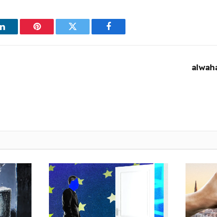
فيسبوك
تويتر
بينتيريست
ل