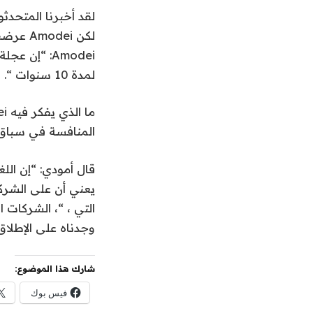
لقد أخبرنا المتحدث
لكن ei
Amodei: “إن
لمدة 10 سنوات “.
المنافسة في سباق ا
قال أمودي: “إن اللغ
يعني أن على الشرك
التي ، “، الشركات ال
وجدناه على الإطلاق
شارك هذا الموضوع:
فيس بوك