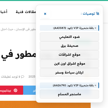
مقالات فنية
أخبار
×
🚀 توصيات :
⭐ باقة متميزة VIP (كود: AA35872):
الرئيسية
»
تكنولوجيا
»
داخل أول يوم مطور في الإنسان ، حيث احتل ع
ضوء التعليمي
تكنولوجيا
صحيفة برق
داخل أول يوم مطور في ال
موقع اشراقات
الصدارة
موقع اشراق اون لاين
اركان سياحة وسفر
بواسطة
فريق alwahah
23 مايو، 2025
لا توجد تعليقات
⭐ باقة متميزة VIP (كود: AA26790):
فيسبوك
تويتر
بينتيري
ماسنجر المسلم