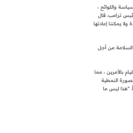
ياسة واللوائح ،
رئيس ترامب. قال
 ولا يمكننا إعادتها
دابير السلامة من أجل
ام بالأمرين ، مما
لصورة النمطية
أ. “هذا ليس ما