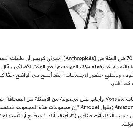
شيء مثل أكثر من 70 في المئة من [Anthropicâs] أخبرني كريجر 
ما بالنسبة لما يفعله هؤلاء المهندسون مع الوقت الإضافي ، قال 
ود ، وبالطبع حضور الاجتماعات. “لقد أصبح من الواضح حقًا كم
كما أشار.
تملأ الزوجان بزجاجات ماء Voss وأجاب على مجموعة من الأسئلة من الص
حسابية قادمة مع Amazon (يقول Amodei “إن مجموعات هذه المجم
ل بسبب الذكاء الاصطناعي (“لا أعتقد أنك تستطيع أن تُسدر ا
ولت.