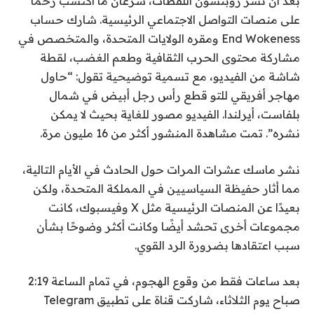
بعد أن نشر روبنسون اللقطات، سرعان ما اكتسب زخمًا
على منصات التواصل الاجتماعي الرئيسية. شارك حساب
End Wokeness ومقره الولايات المتحدة، والمتخصص في
مشاركة محتوى الحرب الثقافية وطعم الغضب، لقطة
شاشة من الفيديو، مع تسمية توضيحية تقول: “حاول
مهاجر أفريقي للتو قطع رأس رجل أبيض في شمال
بلفاست، أيرلندا. الفيديو مصور للغاية بحيث لا يمكن
نشره”. تمت مشاهدة المنشور أكثر من 16 مليون مرة.
نشر ماسك عشرات المرات حول الحادث في الأيام التالية،
مما أثار حفيظة السياسيين في المملكة المتحدة، ولكن
بعيدًا عن المنصات الرئيسية مثل X وفيسبوك، كانت
مجموعات أخرى تحشد أيضًا وكانت أكثر وضوحًا بشأن
سبب اعتقادها بضرورة الرد القوي.
بعد ساعات فقط من وقوع الهجوم، في تمام الساعة 2:19
صباح يوم الثلاثاء، شاركت قناة على تطبيق Telegram