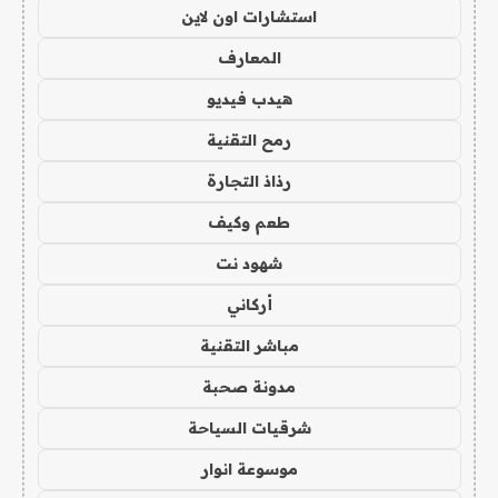
استشارات اون لاين
المعارف
هيدب فيديو
رمح التقنية
رذاذ التجارة
طعم وكيف
شهود نت
أركاني
مباشر التقنية
مدونة صحبة
شرقيات السياحة
موسوعة انوار