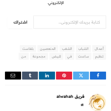
الإلكتروني.
كتابة بريدك الإلكتروني...
اشتراك
أعمال
الشباب
الشغب
المتعصبين
بلفاست
تنظيم
ساعدت
في
للبيض
مجموعة
من
فيسبوك
تويتر
بينتيريست
لينكدإن
Tumblr
البريد
الإلكترو
فريق alwahah
موقع
الويب