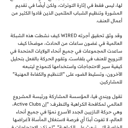
لها، ليس فقط في إثارة التوترات، ولكن أيضًا في تقديم
المشورة وتنظيم الشباب الملثمين الذين قادوا الكثير من
أعمال العنف.
وقد وثق تحقيق أجرته WIRED كيف نشطت هذه الشبكة
العالمية في غضون ساعات من الحادث، موضحًا كيف
ساعدت المجموعات في جميع أنحاء الولايات المتحدة في
الترويج للعنف في بلفاست. وتقوم الحركة بالفعل بتحليل
كيفية سير الاحتجاجات واستخدامها كنموذج ليتبعه
الآخرون، وتسليط الضوء على “التنظيم والكفاءة المهنية”
للمشاركين.
تقول ويندي فيا، المؤسسة المشاركة ورئيسة المشروع
العالمي لمكافحة الكراهية والتطرف: “إن Active Clubs،
وهي حركة النازيين الجدد الأسرع نموًا في جميع أنحاء
العالم، لا تفوت أبدًا أي فرصة لاستغلال المأساة لأغراضها
الخاصة التي تبعث على الكراهية”. “لم تكن الاحتجاجات في