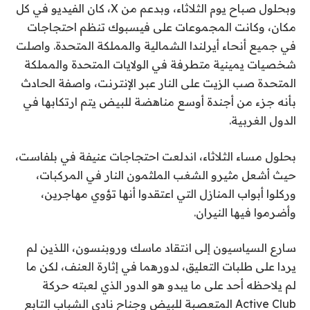
وبحلول صباح يوم الثلاثاء، وبدعم من X، كان الفيديو في كل
مكان، وكانت المجموعات على فيسبوك تنظم احتجاجات
في جميع أنحاء أيرلندا الشمالية والمملكة المتحدة. واصلت
شخصيات يمينية متطرفة في الولايات المتحدة والمملكة
المتحدة صب الزيت على النار عبر الإنترنت، واصفة الحادث
بأنه جزء من أجندة أوسع مناهضة للبيض يتم ارتكابها في
الدول الغربية.
بحلول مساء الثلاثاء، اندلعت احتجاجات عنيفة في بلفاست،
حيث أشعل مثيرو الشغب الملثمون النار في المركبات،
وركلوا أبواب المنازل التي اعتقدوا أنها تؤوي مهاجرين،
وأضرموا فيها النيران.
سارع السياسيون إلى انتقاد ماسك وروبنسون، اللذين لم
يردا على طلبات التعليق، لدورهما في إثارة العنف، لكن ما
لم يلاحظه أحد على ما يبدو هو الدور الذي لعبته حركة
Active Club المتعصبة للبيض وجناح نادي الشباب التابع