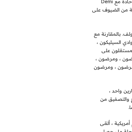
في قائمة المساء ، كان Pan Seared Halibut مع تخفيض الحمضيات ، وهو فيليه حادة مع Demi
بعة من الضيوف على
لف. بالمقارنة مع
دي السيليكون ،
لمستقلون على
رضون ، ومرضون ،
مرضون ، ومرضون
ارين واحد ،
ح والتصفيق من
مريكية ، ألقى
إنه استمر حوالي 25 دقيقة. في مرحلة ما ، حصل