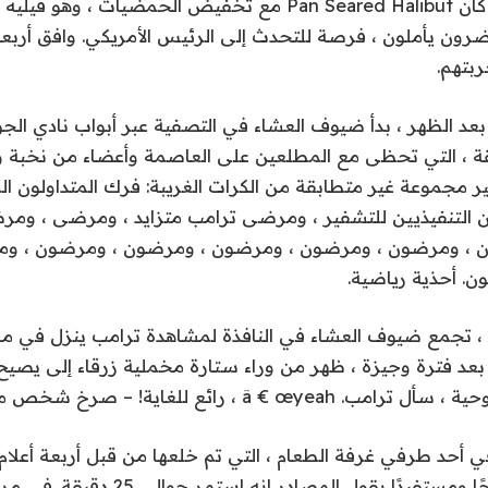
 الحاضرون يأملون ، فرصة للتحدث إلى الرئيس الأمريكي. وافق أر
د الظهر ، بدأ ضيوف العشاء في التصفية عبر أبواب نادي الجو
قة ، التي تحظى مع المطلعين على العاصمة وأعضاء من نخبة وا
ر مجموعة غير متطابقة من الكرات الغريبة: فرك المتداولون ا
ين التنفيذيين للتشفير ، ومرضى ترامب متزايد ، ومرضى ، وم
 ، ومرضون ، ومرضون ، ومرضون ، ومرضون ، ومرضون ، و
. أحذية رياضية.
اعة 7 مساءً ، تجمع ضيوف العشاء في النافذة لمشاهدة ترامب ينزل في م
 بعد فترة وجيزة ، ظهر من وراء ستارة مخملية زرقاء إلى يصي
â € œyeah ، رائع للغاية! – صرخ شخص ما.
حد طرفي غرفة الطعام ، التي تم خلعها من قبل أربعة أعلام أ
ترامب خطابًا متعرجًا ومستفيدًا يقول المصادر 