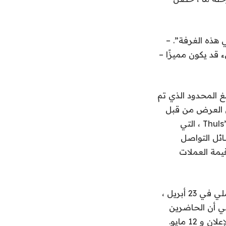
هذه الغرفة”. –
 قد يكون مميزًا –
لغ المحدود الذي تم
ـ 80 في المائة المتبقية من العرض من قبل
CIC Digital LLC-وهي شركة تابعة لشركة تابعة لشركة Thuls’s Trump Fail Fight LLC ، التي
ئل التواصل
يمة العملات
أعلن الفريق الذي يقف وراء عملة ترامب عن حفل العشاء الرئاسي لأفضل 220 حاملي في 23 أبريل ،
روني أن الحاضرين
12 مايو.