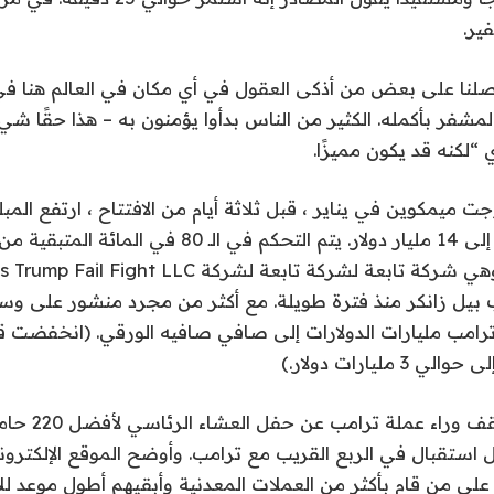
ير.
صلنا على بعض من أذكى العقول في أي مكان في العالم هنا في 
مشفر بأكمله. الكثير من الناس بدأوا يؤمنون به – هذا حقًا شيء
“لكنه قد يكون مميزًا.
ت ميمكوين في يناير ، قبل ثلاثة أيام من الافتتاح ، ارتفع المب
إصداره في التداول إلى 14 مليار دولار. يتم التحكم في ال
بيل زانكر منذ فترة طويلة. مع أكثر من مجرد منشور على وسا
ترامب مليارات الدولارات إلى صافي صافيه الورقي. (انخفضت ق
 مليارات دولار.)
بأعلى 25 حفل استقبال في الربع القريب مع ترامب. وأوضح الموقع الإلكت
على من قام بأكثر من العملات المعدنية وأبقيهم أطول موعد للإعلان و 