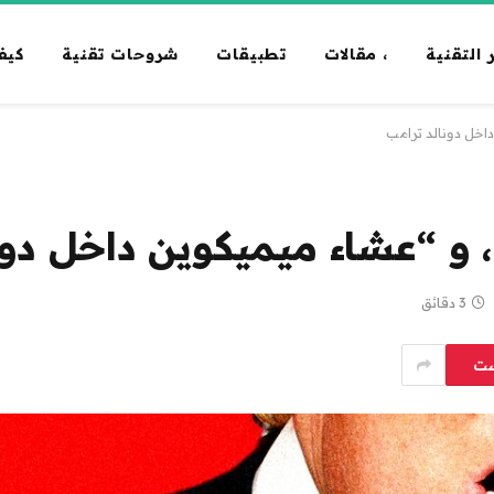
 التقنية
، مقالات
تطبيقات
شروحات تقنية
كيف
داخل دونالد ترامب
، و “عشاء ميميكوين داخل دون
3 دقائق
ست