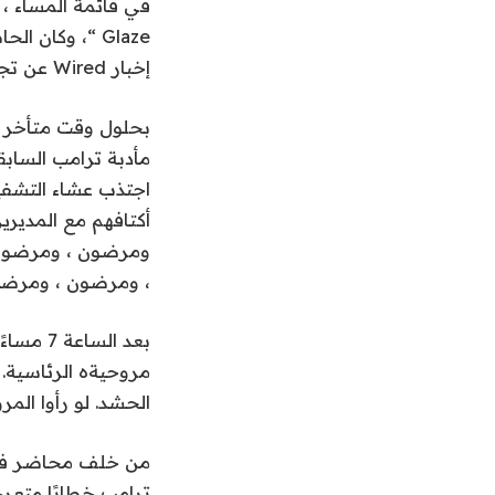
Glaze “، وكان
إخبار Wired عن تجربتهم.
بحلول وقت متأخر بع
مأدبة ترامب الساب
اجتذب عشاء التشفي
أكتافهم مع المدير
ومرضون ، ومرضون
، ومرضون ، ومرضون
بعد الس
مروحيةه الرئاسية.
الحشد. لو رأوا المروحية ، سأل ترامب. 
من خلف محاضر في أ