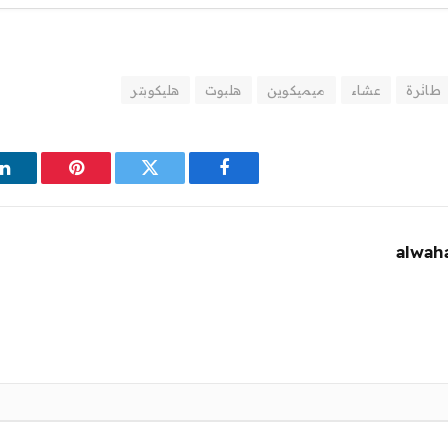
طائرة
عشاء
ميميكوين
هلبوت
هليكوبتر
فيسبوك
تويتر
بينتيريست
ل