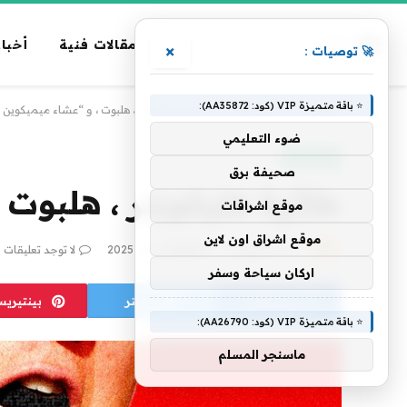
مقالات فنية
أخبار
×
🚀 توصيات :
⭐ باقة متميزة VIP (كود: AA35872):
الرئيسية
»
تكنولوجيا
»
طائرة هليكوبتر ، هلبوت ، و “عشاء ميميكوين 
ضوء التعليمي
تكنولوجيا
صحيفة برق
طائرة هليكوبتر ، هلبوت 
موقع اشراقات
موقع اشراق اون لاين
بواسطة
فريق alwahah
23 مايو، 2025
لا توجد تعليقات
اركان سياحة وسفر
فيسبوك
تويتر
بينتيري
⭐ باقة متميزة VIP (كود: AA26790):
ماسنجر المسلم