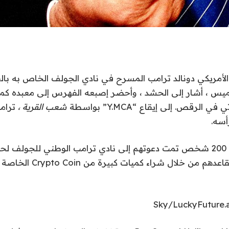
 الأمريكي دونالد ترامب المسرح في نادي الجولف الخاص به ب
يس ، أشار إلى الحشد ، وأحضر إصبعه الفهرس إلى معبده كما 
لرقص. إلى إيقاع “Y.MCA” بواسطة
شعب القرية ،
ترامب 
أسه.
بالنظر إلى أكثر من 200 شخص تمت دعوتهم إلى نادي ترامب الوطني للجو