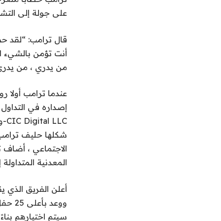
على جولة إلى التشف
قال ترامب: “لقد ح
أنت تؤمن بالشيء ال
من يدري ، من يدري 
عندما ترامب أولا
روج
شكلها حليف ترامب 
الاجتماعي ، أضاف 
المعدنية المتداولة إلى حوالي 3
ووعد 
سيتم اختيارهم بناءً 