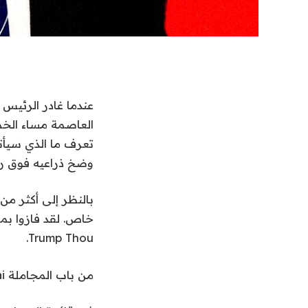
عندما غادر الرئيس
العاصمة مساء الخم
تعرف ما الذي سيأتي في ا
وضخ ذراعيه فوق ر
Trump Thou.
من باب المجاملة Sky/LuckyFuture.ai