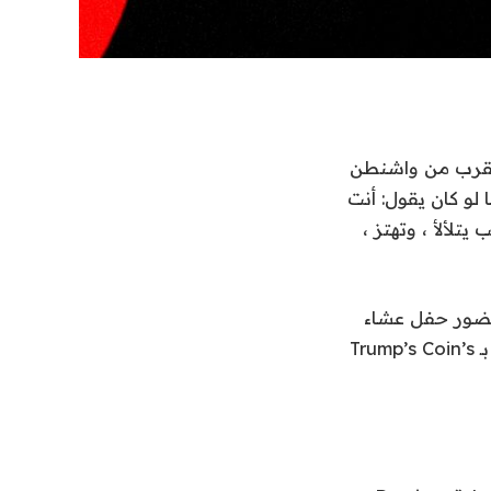
القرب من واشنطن
لو كان يقول: أنت
يتلألأ ، وتهتز ،
لف لحضور حفل عشاء
خاص. لقد فازوا بمقاعدهم من خلال شراء كميات كبيرة من Crypto Coin الخاصة بـ Trump’s Coin’s