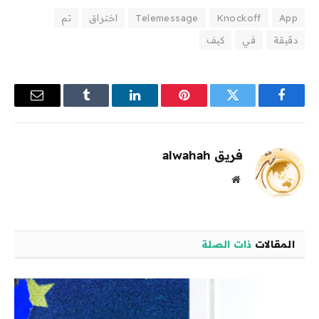
App
Knockoff
Telemessage
اختراق
تم
دقيقة
في
كيف
فيسبوك
تويتر
بينتيريست
لينكدإن
Tumblr
البريد
الإلكترو
فريق alwahah
موقع
الويب
المقالات
ذات الصلة