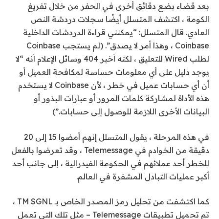
بعد قضاء بضع دقائق أخرى في الحفر من خلال تفريغ
الكومة ، اكتشف المتسلل أيضًا سجلات دردشة النص
العادي. قال المتسلل: “يمكنني قراءة الدردشات الداخلية
Coinbase ، وهذا أمر لا يصدق”. (لم يستجب Coinbase
لطلب Wired للتعليق ، لكنه أخبر 404 وسائل الإعلام أنه “لا
يوجد دليل على أي معلومات حساسة لمكافحة العميل أو
أن أي حسابات عميل في خطر ، لأن Coinbase لا يستخدم
هذه الأداة لمشاركة كلمات المرور أو عبارات البذور أو
البيانات الأخرى اللازمة للوصول إلى حسابات.”)
في هذه المرحلة ، يقول المتسلل إنهم أمضوا 15 إلى 20
دقيقة من الخوادم في Telemessage ، وقد تعرضوا بالفعل
للخطر أحد عملائهم في الحكومة الفيدرالية ، إلى جانب أحد
أكبر عمليات التبادل المشفرة في العالم.
كما اكتشفت من تحليل رمز المصدر الخاص بـ TM SGNL ،
تم تحميل تطبيقات Telemessage – مثل تلك التي تعمل