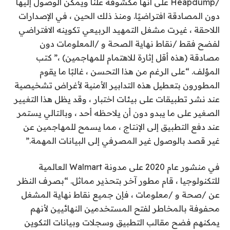
/Heapdump على أنها مكشوفة علنًا ويمكن الوصول إليها
دون المصادقة افتراضيًا. ومنذ ذلك الحين ، في الإصدارات
اللاحقة ، غيرت مشغل التمهيد الربيعي تكوينه الافتراضي
لفضح فقط /نقاط نهاية الصحة و /المعلومات دون
مصادقة (هذه أقل إثارة للاهتمام للمهاجمين) ،” كتب
المؤلف. “على الرغم من هذا التحسن ، غالبًا ما يقوم
المطورون بتعطيل هذه التدابير الأمنية لأغراض تشخيصية
عند نشر تطبيقات على بيئات اختبار ، وقد يظل هذا التغيير
الصغير على ما يبدو دون أن يلاحظه أحد ، وبالتالي يستمر
عند دفع التطبيق إلى الإنتاج ، مما يسمح للمهاجمين عن
غير قصد بالوصول غير المصرفي إلى البيانات المهمة.”
في منشور عام 2020 على مدونة Walmart العالمية
للتكنولوجيا ، قام مطور آخر بتحذير مماثل. “بصرف النظر
عن /صحة و /معلومات ، فإن جميع نقاط نهاية المشغل
محفوفة بالمخاطر لفتح المستخدمين النهائيين لأنهم
يمكنهم فضح مقالب التطبيق وسجلات وبيانات التكوين