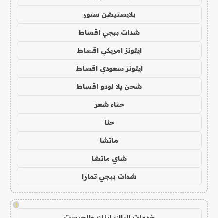
بلايستيشن ستور
شدات ببجي اقساط
ايتونز امريكي اقساط
ايتونز سعودي اقساط
شحن يلا لودو اقساط
حناء شعر
حنا
ماتشا
شاي ماتشا
شدات ببجي تمارا
!
خدمات الباك لينك والجيست