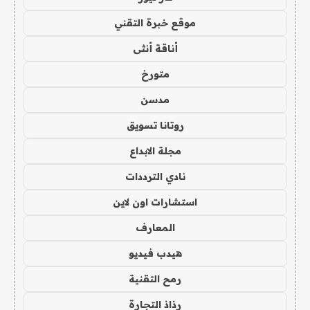
موقع خبرة التقني
أناقة أنثى
متورخ
مدسن
روتانا تسويق
مجلة الابداع
نادي الترددات
استشارات اون لاين
المعارف
هيدب فيديو
رمح التقنية
رذاذ التجارة