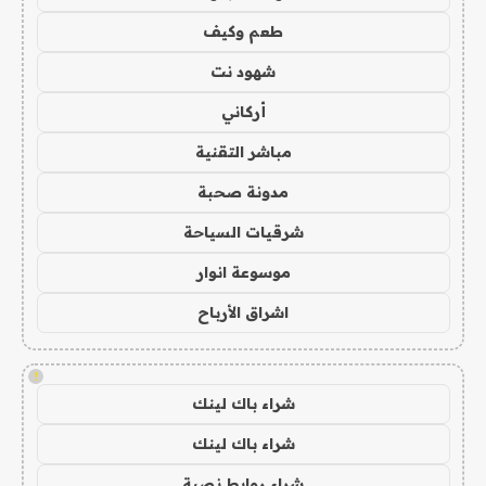
طعم وكيف
شهود نت
أركاني
مباشر التقنية
مدونة صحبة
شرقيات السياحة
موسوعة انوار
اشراق الأرباح
!
شراء باك لينك
شراء باك لينك
شراء روابط نصية