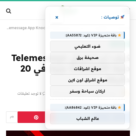
×
توصيات :
الرئيسية
»
تكنولوجيا
»
كيف تم اختراق Telemessage App Knockoff App في 20 دقيقة
باقة متميزة VIP (كود: AA35872):
تكنولوجيا
ضوء التعليمي
كيف تم اختراق Telemessage
صحيفة برق
App Knockoff App في 20
موقع اشراقات
دقيقة
موقع اشراق اون لاين
اركان سياحة وسفر
بواسطة
فريق alwahah
18 مايو، 2025
لا توجد تعليقات
4 دقائق
باقة متميزة VIP (كود: AA86842):
عالم الشباب