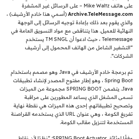
على هاتف Mike Waltz – على الرسائل غير المشفرة
Archive.TeleMessage.com
(أسمي هذا خادم الأرشيف) ،
والذي يقوم بعد ذلك بإعادة توجيه الرسائل إلى الوجهة
النهائية للعميل. هذا يتناقض مع مواد التسويق العامة في
Telemessage ، حيث ادعوا أن TM SNGL يستخدم
“التشفير الشامل من الهاتف المحمول إلى أرشيف
الشركات”.
تم برمجة خادم الأرشيف في Java وهو مصمم باستخدام
Spring Boot ، وهو إطار مفتوح المصدر لإنشاء تطبيقات
Java. يتضمن SPRING BOOT مجموعة من الميزات
تسمى المشغل الذي يساعد المطورين على مراقبة
وتصحيح تطبيقاتهم. إحدى هذه الميزات هي نقطة نهاية
تفريغ الكومة ، وهي عنوان URL الذي يستخدمه القراصنة
المستخدمة لتنزيل مقالب الكومة.
وفقًا لوثائق SPRING Boot Actuator: “نظرًا لأن نقاط