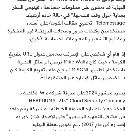
النهاية قد تحتوي على معلومات حساسة ، فينبغي النظر
بعناية حول وقت فضحها.” في حالة خادم أرشيف
Telemessage ، تحتوي مقالب الكومة على أسماء
مستخدمين وكلمات مرور وسجلات الدردشة غير المشفرة
ومفاتيح التشفير والمعلومات الحساسة الأخرى.
إذا قام أي شخص على الإنترنت بتحميل عنوان URL لتفريغ
الكومة ، حيث كان Mike Waltz يرسل الرسائل النصية
باستخدام تطبيق TM SGNL ، فإن ملف تفريغ الكومة كان
سيتضمن رسائل الإشارة غير المشفرة أيضًا.
يسرد منشور 2024 على مدونة شركة Wiz الخاصة بـ
Cloud Security Company “ملف HEAPDUMP
المكشوف” باعتباره المدونة الخاطئة المشتركة رقم واحد
في مشغل التمهيد الربيعي. “حتى الإصدار 1.5 (الذي تم
إصداره في عام 2017) ، تم تكوين نقطة النهاية