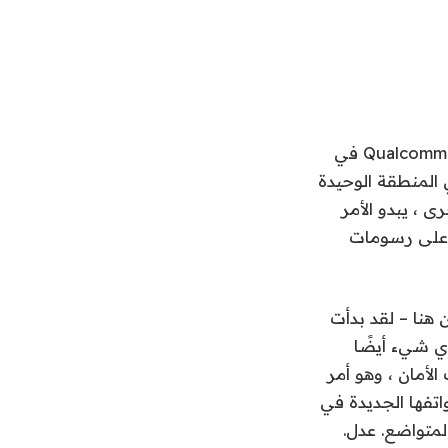
لم يكن لدي العديد من المشكلات مع الأداء. يشعر Qualcomm Snapdragon 7S Gen 3 Inside في
 المنطقة الوحيدة
 ، يبدو الأمر
أعلى رسومات
256 جيجابايت من التخزين هنا – لقد بدأت
ي شيء أيضًا
A و 6 سنوات من تحديثات الأمان ، وهو أمر
ى حد سواء على هواتفها الجديدة في
ما هو بدء التشغيل المتواضع. عدل.