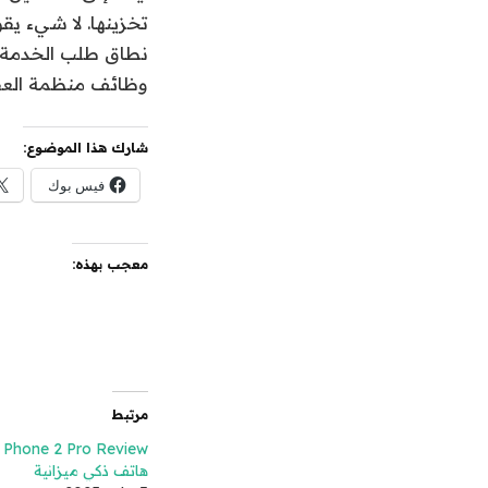
تخزينها. لا شيء يقو
نطاق طلب الخدمة”.
وظائف منظمة العفو
شارك هذا الموضوع:
فيس بوك
معجب بهذه:
مرتبط
هاتف ذكي ميزانية