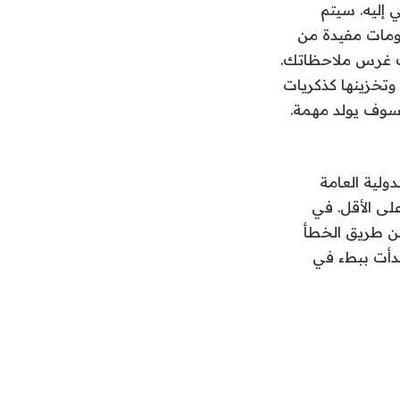
إليه. سيتم
ومات مفيدة من
اشة Pixel من Google ، إلا أنه يمكنك غرس ملاحظاتك.
وتخزينها كذكريات
فسوف يولد مهمة.
ولية العامة
خصات! – نهج Nothing هنا مختلف على الأقل. في
عن طريق الخطأ
 بدأت ببطء في