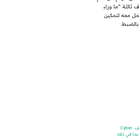
 ثالثة “ما وراء
مل معه لتمكين
بالضبط.
أفضل عروض هواتف Cyber ​​
Monday (20)، بما في ذلك