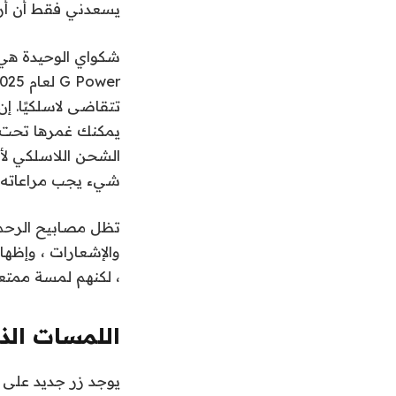
يسعدني فقط أن أرى
يمكنك غمرها تحت ا
شيء يجب مراعاته لله
تظل مصابيح الرحم 
والإشعارات ، وإظها
، لكنهم لمسة ممتعة
اللمسات الذ