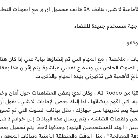
اجهة مستخدم جديدة للفضاء.
كاتو
ت ، ملخصة ، مع المهام التي تم إنشاؤها نيابة عني إذا كان هذا
 الصوت الخاص بي وسماع نفسي مباشرة. يتم إقران هذا بمقا
لغ الأهمية في تذكيرني بهذه المهام والذكريات.
هذا ليس شيئًا حقيقيًا من AI Rodeo ، وكان لديّ بعض المشاهدات ح
التي أقوم بإنشائها ، لذا إليك بعض الإجابات: لا شيء يقول أن
ية يتم تخزينها على جهازك ، مثل بيانات الصوت التي تم تحوي
نص ولقطات الشاشة ، يتم إرسال هذه البيانات إلى خوادم لا ش
ين ، الهند للمستخدمين الهنود) وحذفها لاحقًا. يتم تحميل بعض
قة المعالجة” ، مثل الوقت والمنطقة الزمنية وبيانات الموقع ،