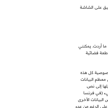
 ما أردت. يمكنني
طعة فضائية
ول أمان وخصوصية كل هذه
 معظم البيانات
لها إلى نص.
يء (في فرنسا
 البيانات الأخرى
 على الرغم من عدم