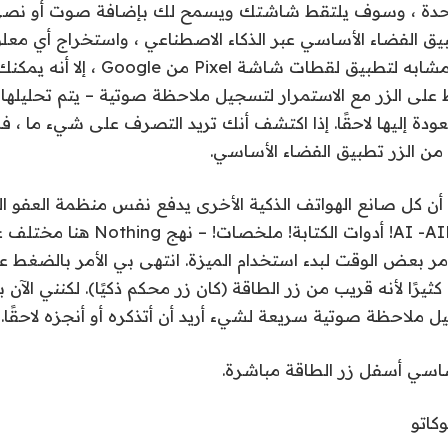
حدة ، وسوف يلتقط شاشتك ويسمح لك بإضافة صوت أو نصي 
ق الفضاء الأساسي عبر الذكاء الاصطناعي ، واستخراج أي معل
لقطة الشاشة. إنه مشابه لتطبيق لقطات ش
على الزر مع الاستمرار لتسجيل ملاحظة صوتية – يتم تحليلها 
ودة إليها لاحقًا. إذا اكتشف أنك تريد التصرف على شيء ما ، 
 من الزر تطبيق الفضاء الأساسي.
 أن كل صانع الهواتف الذكية الأخرى يدفع نفس منظمة العفو الد
لأسفل حناجرنا – AI -AIR! أدوات الكتابة! مل
لأمر بعض الوقت لبدء استخدام الميزة. انتهى بي الأمر بالضغط 
ثيرًا لأنه قريب من زر الطاقة (كان زر محكم ذكيًا). لكنني الآن
ملاحظة صوتية سريعة لشيء أريد أن أتذكره أو أنجزه لاحقًا.
اسي أسفل زر الطاقة مباشرة.
كاتو