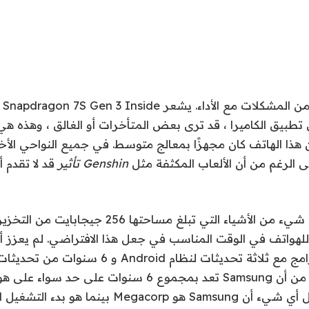
ي تطبيق الكاميرا ، قد ترى بعض المتأخرات أو الغالق ، وهذه هي
هذا الهاتف كان مجهزًا بمعالج متوسط. في جميع النواحي الأخرى
على الرغم من أن الألعاب المكثفة مثل
Genshin تأثير
قد لا تقدم 
يسعدني أن أرى أي شيء من الأشياء التي تبلغ مساحتها 
لهواتف في الوقت المناسب في جعل هذا الافتراضي. لم يعزز أ
سياسة تحديث البرامج مع ثلاثة تحديثات لنظام ndroid
محترم ، على الرغم من أن Samsung تعد بمجموع 6 سنوات عل
Galaxy A. لن يجادل أي شيء أن Samsung هو Megacorp بين