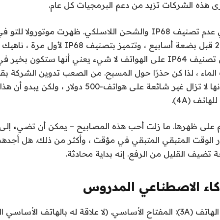
 هذه الشركات تزيد من دعم البرمجيات كل عام.
G Power لعام 2025 قبل بضعة أسابيع ، وتتميز بتص
تتقاضى لاسلكيًا. إن تصنيف IP64 على الهواتف لا شيء يعني أنها ستكون ب
لماء ، لذا كن حذرًا حول المسبح. من الصعب تدوين الشركة بق
الشحن اللاسلكي لأنها لا تزال غير شائعة على هواتف-500 دولار 
اتف (4A).
على ظهرها. ما زلت أحب هذه المصابيح – يمكن أن تضيء إلى
ر الوقت المتبقي المتبقي في مؤقت ، وأكثر من ذلك. هل أجدهم 
 تضيف القليل من الرفع. إنه بداية محادثة.
كاء الاصطناعي المدروس
يوجد زر جديد على الهاتف (3A): المفتاح الأساسي. (لا علاقة له بالهاتف ال