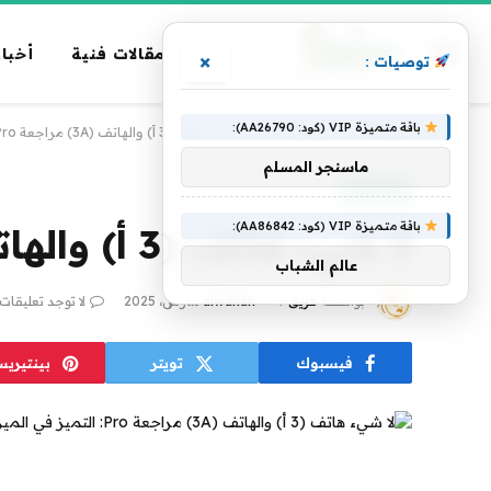
مقالات فنية
أخبار
×
توصيات :
باقة متميزة VIP (كود: AA26790):
الرئيسية
»
تكنولوجيا
»
لا شيء هاتف (3 أ) والهاتف (3A) مراجعة Pro: التميز في الميزانية
ماسنجر المسلم
تكنولوجيا
باقة متميزة VIP (كود: AA86842):
لا شيء هاتف (3 أ) والهاتف (3A) مراجعة Pro: التميز في الميزانية
عالم الشباب
بواسطة
فريق alwahah
4 مارس، 2025
لا توجد تعليقات
فيسبوك
تويتر
بينتيري