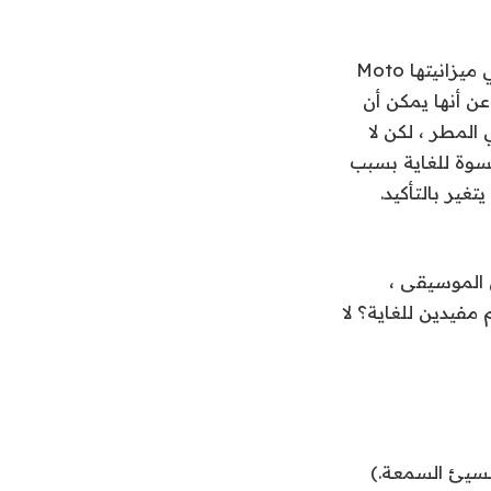
شكواي الوحيدة هي عدم تصنيف IP68 والشحن اللاسلكي. ظهرت موتورولا للتو في ميزانيتها Moto
نيف IP68 لأول مرة ، ناهيك عن أنها يمكن أن
خير في المطر ، لكن لا
سوة للغاية بسبب
، ولكن يبدو أن هذا يتغير بالتأكيد.
 الموسيقى ،
مفيدين للغاية؟ لا
أساسي السيئ السمعة.)