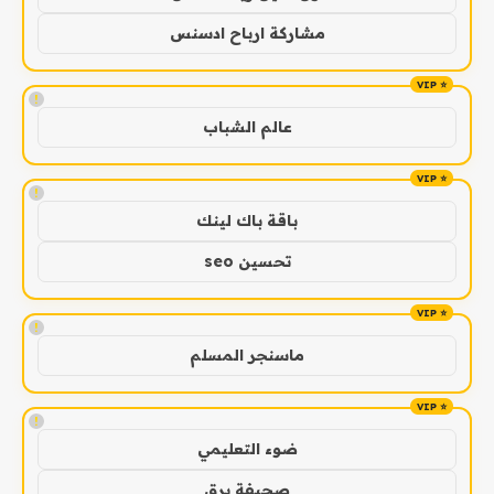
مشاركة ارباح ادسنس
!
عالم الشباب
!
باقة باك لينك
تحسين seo
!
ماسنجر المسلم
!
ضوء التعليمي
صحيفة برق