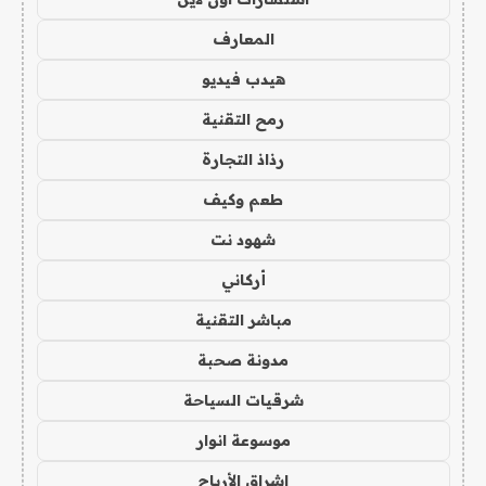
المعارف
هيدب فيديو
رمح التقنية
رذاذ التجارة
طعم وكيف
شهود نت
أركاني
مباشر التقنية
مدونة صحبة
شرقيات السياحة
موسوعة انوار
اشراق الأرباح