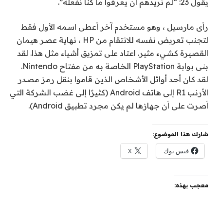
يقول 23: “لم نريدهم أن يعرفوا ما كنا نفعله”.
رأى مارسيل ، وهو مستخدم آخر أعطى اسمه الأول فقط
لتجنب تعريض نفسه للانتقام من HP ، نهاية عصر هيمان
القصيرة كشيء مثير. اعتاد على تمزيق أشياء مثل هذا. لقد
بنى بوابة PlayStation الخاصة به من مفتاح Nintendo.
لقد كان أحد أوائل الأشخاص الذين قاموا بنقل رمز مصدر
الأرنب R1 إلى هاتف Android (كثيرًا إلى غضب الشركة التي
أصرت على أن جهازها لم يكن مجرد تطبيق Android).
شارك هذا الموضوع:
فيس بوك
X
معجب بهذه: