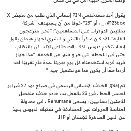
يقول أحد مستخدمي PIN إنساني الذي طلب من مقبض X
، @23box_ ، أو “23” خوفًا من أن يستهدف “شركة
بملايين الدولارات على المساهمين”: “نحن منزعجون
للغاية”. لقد كان مبكراً بالتبني والبشري لجهاز هيمان يقول
إنه استخدم دبوس الذكاء الاصطناعى الإنساني بانتظام ،
حتى في اللحظة التي خرج فيها من الخدمة. “هذا جهاز
فريد فريد استخدمناه كل يوم تقريبًا لمدة عام تقريبًا. لقد
أردنا حقًا أن يكون هذا هو تشغيل جيد. “
تم إغلاق الخلاف الإنساني الرسمي في صباح يوم 27 فبراير.
لحسن الحظ ، قرر 23 بالفعل بدء خادم خلاف منفصل
للاجئين إنسانيين ، يسمى Rehumane ، في محاولة
لمتابعة الغزوات غير المصادقة في تفكيك الدبوس بعيدًا
عن العين الساهرة للإنسان أو HP.