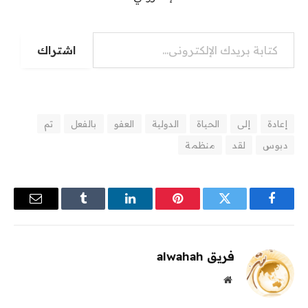
كتابة بريدك الإلكتروني...
اشتراك
إعادة
إلى
الحياة
الدولية
العفو
بالفعل
تم
دبوس
لقد
منظمة
فيسبوك
تويتر
بينتيريست
لينكدإن
Tumblr
البريد
الإلكترو
فريق alwahah
موقع
الويب