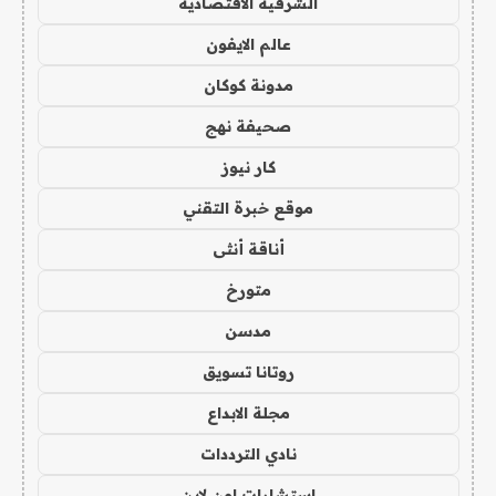
الشرقية الاقتصادية
عالم الايفون
مدونة كوكان
صحيفة نهج
كار نيوز
موقع خبرة التقني
أناقة أنثى
متورخ
مدسن
روتانا تسويق
مجلة الابداع
نادي الترددات
استشارات اون لاين