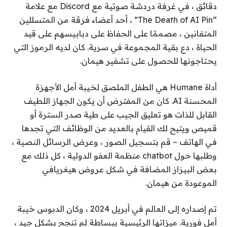
دقائق ، في غرفة دردشة صوتية مع Discord مع علامة
“The Death of AI Pin” ، أحد أعضاء فرقة من المتسللين
المتفانين ، مصممًا على الحفاظ على دبابيسهم على قيد
الحياة ، دع بقية المجموعة في سرية. كان لديه الرموز التي
يحتاجونها للحصول على تشفير هيمان.
أداة Humane هي الطفل الملصق لخيبة أمل الأجهزة
المحسنة AI. كان من المفترض أن يكون الجهاز اللطيف
القابل للذات هو تعليق الجيب على طية صدر السترة أو
قميص ويتيح لك القيام بالعديد من الوظائف التي تجدها
في الهاتف – قم بتسجيل الصور ، وعرض الرسائل النصية ،
وطلبها حول chatbot منظمة العفو الدولية ، كل ذلك مع
بعض البيزاز المضافة في شكل عروض هيغريافي
الموعودة من هيمان.
تم إصداره إلى العالم في أبريل 2024 ، وكان الدبوس خيبة
أمل فورية. ميزاتها الرئيسية ببساطة لم تنجح بشكل جيد ،