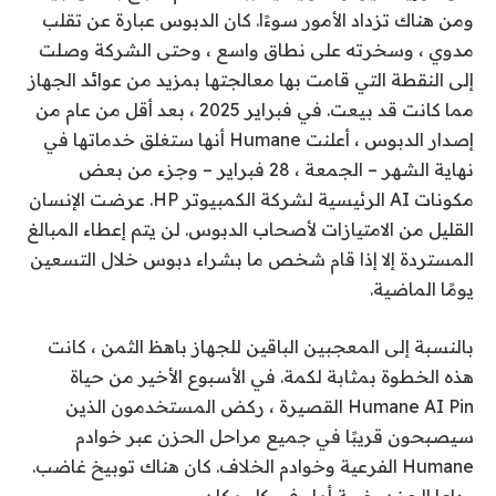
ومن هناك تزداد الأمور سوءًا. كان الدبوس عبارة عن تقلب
مدوي ، وسخرته على نطاق واسع ، وحتى الشركة وصلت
إلى النقطة التي قامت بها معالجتها بمزيد من عوائد الجهاز
مما كانت قد بيعت. في فبراير 2025 ، بعد أقل من عام من
إصدار الدبوس ، أعلنت Humane أنها ستغلق خدماتها في
نهاية الشهر – الجمعة ، 28 فبراير – وجزء من بعض
مكونات AI الرئيسية لشركة الكمبيوتر HP. عرضت الإنسان
القليل من الامتيازات لأصحاب الدبوس. لن يتم إعطاء المبالغ
المستردة إلا إذا قام شخص ما بشراء دبوس خلال التسعين
يومًا الماضية.
بالنسبة إلى المعجبين الباقين للجهاز باهظ الثمن ، كانت
هذه الخطوة بمثابة لكمة. في الأسبوع الأخير من حياة
Humane AI Pin القصيرة ، ركض المستخدمون الذين
سيصبحون قريبًا في جميع مراحل الحزن عبر خوادم
Humane الفرعية وخوادم الخلاف. كان هناك توبيخ غاضب.
وداعا الحزن. خيبة أمل في كل مكان.