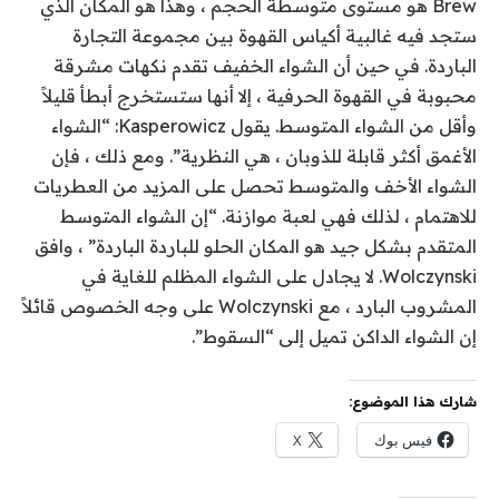
Brew هو مستوى متوسطة الحجم ، وهذا هو المكان الذي
ستجد فيه غالبية أكياس القهوة بين مجموعة التجارة
الباردة. في حين أن الشواء الخفيف تقدم نكهات مشرقة
محبوبة في القهوة الحرفية ، إلا أنها ستستخرج أبطأ قليلاً
وأقل من الشواء المتوسط. يقول Kasperowicz: “الشواء
الأغمق أكثر قابلة للذوبان ، هي النظرية”. ومع ذلك ، فإن
الشواء الأخف والمتوسط ​​تحصل على المزيد من العطريات
للاهتمام ، لذلك فهي لعبة موازنة. “إن الشواء المتوسط ​​
المتقدم بشكل جيد هو المكان الحلو للباردة الباردة” ، وافق
Wolczynski. لا يجادل على الشواء المظلم للغاية في
المشروب البارد ، مع Wolczynski على وجه الخصوص قائلاً
إن الشواء الداكن تميل إلى “السقوط”.
شارك هذا الموضوع:
فيس بوك
X