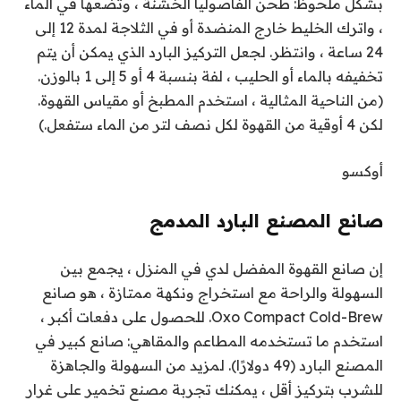
بشكل ملحوظ: طحن الفاصوليا الخشنة ، وتضعها في الماء
، واترك الخليط خارج المنضدة أو في الثلاجة لمدة 12 إلى
24 ساعة ، وانتظر. لجعل التركيز البارد الذي يمكن أن يتم
تخفيفه بالماء أو الحليب ، لفة بنسبة 4 أو 5 إلى 1 بالوزن.
(من الناحية المثالية ، استخدم المطبخ أو مقياس القهوة.
لكن 4 أوقية من القهوة لكل نصف لتر من الماء ستفعل.)
أوكسو
صانع المصنع البارد المدمج
إن صانع القهوة المفضل لدي في المنزل ، يجمع بين
السهولة والراحة مع استخراج ونكهة ممتازة ، هو صانع
Oxo Compact Cold-Brew. للحصول على دفعات أكبر ،
استخدم ما تستخدمه المطاعم والمقاهي: صانع كبير في
المصنع البارد (49 دولارًا). لمزيد من السهولة والجاهزة
للشرب بتركيز أقل ، يمكنك تجربة مصنع تخمير على غرار