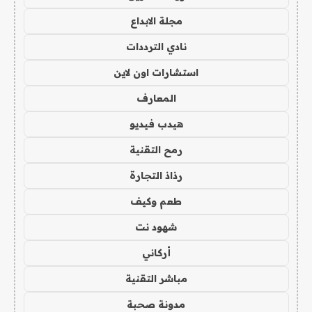
مجلة الابداع
نادي الترددات
استشارات اون لاين
المعارف
هيدب فيديو
رمح التقنية
رذاذ التجارة
طعم وكيف
شهود نت
أركاني
مباشر التقنية
مدونة صحبة