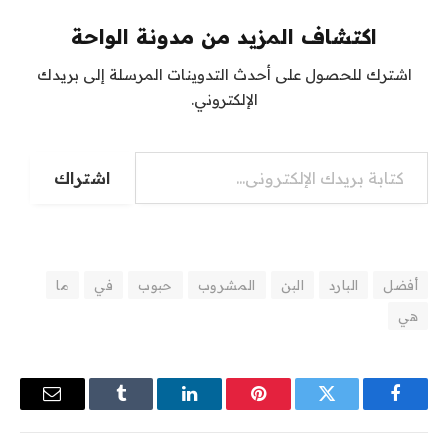
اكتشاف المزيد من مدونة الواحة
اشترك للحصول على أحدث التدوينات المرسلة إلى بريدك
الإلكتروني.
كتابة بريدك الإلكتروني...
اشتراك
أفضل
البارد
البن
المشروب
حبوب
في
ما
هي
فيسبوك
تويتر
بينتيريست
لينكدإن
Tumblr
البريد
الإلكترو