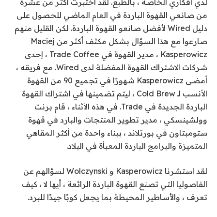
لدي أفكاري الخاصة ، بالطبع. لقد اختبرت أكثر من عشرة
من صانعي القهوة الباردة في العام الماضي للحصول على
دليل Wired لأفضل صانعو القهوة الباردة. لكن القليل منهم
صارعوا مع هذا السؤال بشكل مكثف أكثر من Maciej
Kasperowicz ، مدير القهوة في Trade Coffee ، إحدى
شركات الاشتراك القهوة المفضلة لدى Wired. مع فريقه ،
أمضى Kasperowicz شهورًا في تجميع 90 من القهوة
الأنسب لـ Cold Brew ، ليتم تضمينها في اشتراك القهوة
الباردة الجديدة في Trade. في هذه الأثناء ، قام برنت
وولشينسكي ، مدير تطوير المنتجات والبارد في قهوة
ستومبتاون في بورتلاند ، ببناء واحدة من أكثر المقاهي
المتميزة والبرامج الباردة المعبأة في البلاد.
لقد استشرنا Kasperowicz و Wolczynski لسؤالهم عن
الفاصوليا التي تصنع القهوة الباردة الرائعة ، أيها لا ، كيف
تعرف ، والأساطير المحيطة بما يجعل كوبًا جيدًا للبرد.