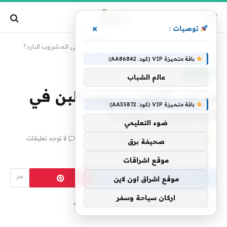
×
توصيات :
الرئيسية
»
تكنولوجيا
»
ما هي أفضل حبوب البن في المشروب البارد؟
باقة متميزة VIP (كود: AA86842):
تكنولوجيا
عالم الشباب
ما هي أفضل حبوب البن في
باقة متميزة VIP (كود: AA35872):
المشروب البارد؟
ضوء التعليمي
بواسطة
فريق alwahah
30 أبريل، 2025
لا توجد تعليقات
صحيفة برق
3 دقائق
موقع اشراقات
موقع اشراق اون لاين
اركان سياحة وسفر