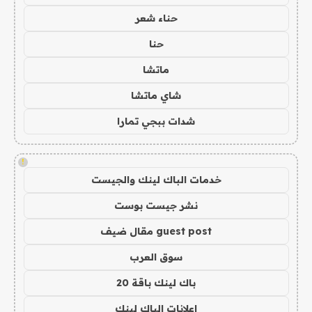
حناء شعر
حنا
ماتشا
شاي ماتشا
شدات ببجي تمارا
!
خدمات الباك لينك والجيست
نشر جيست بوست
guest post مقال ضيف
سوق العرب
باك لينك باقة 20
اعلانات الباك لينك