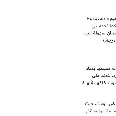
عرض، ولكن تصميم Husqvarna
وأنيق المظهر، مع مصابيح أمامية مدمجة وحرف H كبير لشعار Husqvarna كما تجده في
مان سهولة الجر
ات. لقد تم ضبطها بذكاء
، لتمتد على
 خلفها، لأنها لا
دودي، فإن إعداد Nera 410XE استغرق بعض الوقت، حيث
 معًا، والتحقق