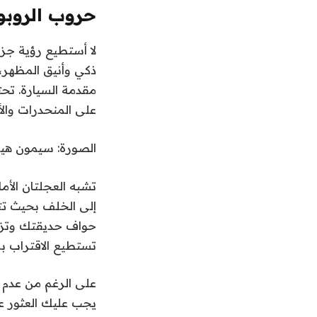
حروب الروبو
لا أستطيع رؤية جزا
مقدمة السيارة. ت
على المنحدرات والأرض
الصورة: سيمون هي
إلى الخلف بحيث تتد
حواف حديقتك وتزيل
تستطيع الاقتراب بما
يجب عليك العثور ع