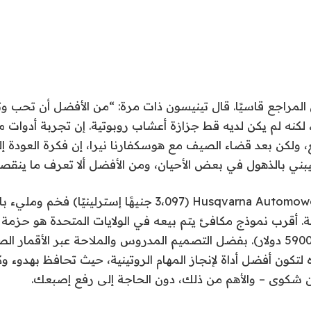
لمراجع قاسيًا. قال تينيسون ذات مرة: “من الأفضل أن تحب وتخسر
لكنه لم يكن لديه قط جزازة أعشاب روبوتية. إن تجربة أدوات م
ائع، ولكن بعد قضاء الصيف مع هوسكفارنا نيرا، إن فكرة العودة إ
يبني بالذهول في بعض الأحيان، ومن الأفضل ألا تعرف ما ينقص
إن Husqvarna Automower 410XE Nera (3،097 جنيهًا إسترلينيًا) 
الأكثر قدرة بقليل (5900 دولار). بفضل التصميم المدروس والملاحة عبر الأقم
تكون أفضل أداة لإنجاز المهام الروتينية، حيث تحافظ بهدوء وك
شكوى – والأهم من ذلك، دون الحاجة إلى رفع إصبعك.