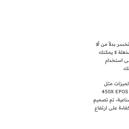
 ​​بدلاً من ألا
ذهلة لا يمكنك
لى استخدام
ك.
فخم ومليء بالميزات مثل
جزازات العشب الآلية. أقرب نموذج مكافئ يتم بيعه في الولايات المتحدة هو حزمة 450X EPOS
ار الصناعية، تم تصميم
فاءة على ارتفاع