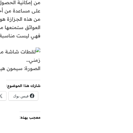
من إمكانية الحصو
من هذه الجزازة هو 
العوائق ستمنعها من
فهي ليست مناسبة 
الصورة: سيمون هيل عبر 
شارك هذا الموضوع:
فيس بوك
معجب بهذه: