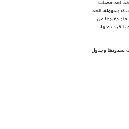
فذ. لقد حصلت
قيام به بنفسك بسهولة. الحد
شجار وغيرها من
 بالقرب منها،