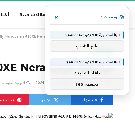
مقالات فنية
أخبار
×
🚀 توصيات :
⭐ باقة متميزة VIP (كود: AA86842):
الرئيسية
»
تكنولوجيا
»
مراجعة جزازة Husqvarna 410XE Nera: رائعة ولا يمكن تحملها
عالم الشباب
تكنولوجيا
⭐ باقة متميزة VIP (كود: AA11138):
مراجعة جزازة Husqvarna 410XE Nera: رائعة ولا يمكن تحملها
باقة باك لينك
بواسطة
فريق alwahah
7 أكتوبر، 2024
لا توجد تعليقات
تحسين seo
فيسبوك
تويتر
بينتيري