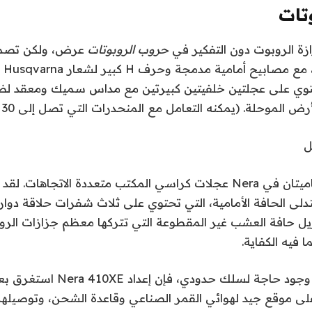
تات
زة الروبوت دون التفكير في
حروب الروبوتات
ذكي 
حتوي على عجلتين خلفيتين كبيرتين مع مداس سميك ومعقد لض
 الموحلة. (يمكنه التعامل مع المنحدرات التي تصل إلى 30 درجة.)
ل
تشبه العجلتان الأماميتان في Nera عجلات كراسي المكتب متعددة الاتجاه
لى الحافة الأمامية، التي تحتوي على ثلاث شفرات حلاقة دوارة
 حافة العشب غير المقطوعة التي تتركها معظم جزازات الروبوت
 فيه الكفاية.
على الرغم من عدم وجود حاجة لسلك ح
لى موقع جيد لهوائي القمر الصناعي وقاعدة الشحن، وتوصيلهما