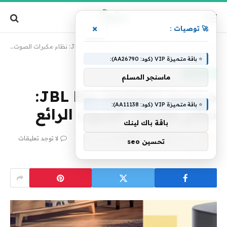
×
🚀 توصيات :
الرئيسية
»
تكنولوجيا
»
مراجعة JBL Bar 500MK2: نظام مكبرات الصوت الرائع
⭐ باقة متميزة VIP (كود: AA26790):
تكنولوجيا
ماسنجر المسلم
مراجعة JBL Bar 500MK2:
⭐ باقة متميزة VIP (كود: AA11138):
نظام مكبرات الصوت الرائع
باقة باك لينك
بواسطة
فريق alwahah
24 ديسمبر، 2025
لا توجد تعليقات
تحسين seo
2 دقائق