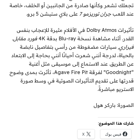
تجعلك تشعر وكأنها صادرة من الجانبين أو الخلف، خاصة
عند اللعب
جران توريزمو 7
على بلاي ستيشن 5 برو.
تأثيرات Dolby Atmos في الأفلام مثيرة للإعجاب بنفس
القدر. أثناء مشاهدة نسخة Blu-ray بدقة 4K
فورد مقابل.
فيراري,
سيارات مضغوطة من رأسي بتفاصيل نابضة
بالحياة، لدرجة أنني شعرت أحيانًا أنني بحاجة إلى الابتعاد
عن الطريق. عند الاستماع إلى موسيقى مثل أغنية
“Goodnight” لفرقة Agave Fire Pit، تأثرت بمدى وضوح
قدرتها على تقديم التأثيرات الصوتية في وسط صورة
الاستريو مباشرةً.
الصورة: باركر هول
شارك هذا الموضوع:
فيس بوك
X