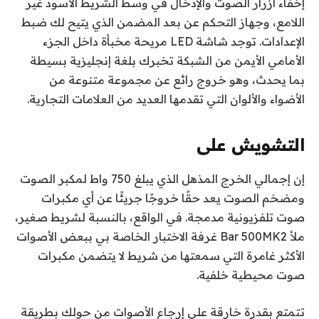
إخفاء أزرار الصوت والإدخال في وسط الشريط الأسود غير
اللامع، وجهاز التحكم عن بعد المضمن الذي يتيح لك ضبط
الإعدادات. توجد شاشة LED مريحة مخبأة داخل الجزء
الأمامي الأيمن من الشبكة تخبرك بلغة إنجليزية بسيطة
بما يحدث، وهو خروج رائع عن مجموعة متنوعة من
الأضواء والألوان التي تقدمها العديد من العلامات التجارية.
التشويش على
إن إجمالي الخرج المذهل الذي يبلغ 750 واط لمكبر الصوت
ومضخم الصوت يعد حقًا خروجًا جريئًا عن أي مكبرات
صوت تلفزيونية مدمجة. في الواقع، بالنسبة لشريط صغير،
ملأ Bar 500MK2 غرفة الاختبار الخاصة بي ببعض الأصوات
الأكثر غامرة التي سمعتها من شريط لا يتضمن مكبرات
صوت محيطية خلفية.
تتمتع بقدرة خارقة على إرجاع الأصوات من حولك بطريقة