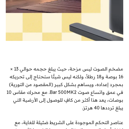
مضخم الصوت ليس مزحة، حيث يبلغ حجمه حوالي 13 ×
16 بوصة و18 رطلاً، ولكنه ليس شيئًا ستحتاج إلى تحريكه
بمجرد إعداده، ويساهم بشكل كبير (المقصود من التورية)
في عمق واتساع صوت Bar 500MK2. مع محرك مقاس 10
بوصات، يعد هذا أكثر من كافٍ للوصول إلى الأرضية التي
يبلغ ترددها 40 هرتز.
عناصر التحكم الموجودة على الشريط ضئيلة للغاية، مع