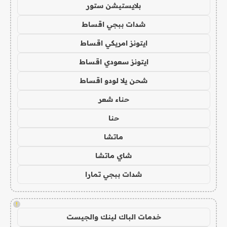
بلايستيشن ستور
شدات ببجي اقساط
ايتونز امريكي اقساط
ايتونز سعودي اقساط
شحن يلا لودو اقساط
حناء شعر
حنا
ماتشا
شاي ماتشا
شدات ببجي تمارا
!
خدمات الباك لينك والجيست