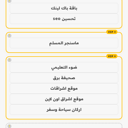
!
باقة باك لينك
تحسين seo
!
ماسنجر المسلم
!
ضوء التعليمي
صحيفة برق
موقع اشراقات
موقع اشراق اون لاين
اركان سياحة وسفر
!