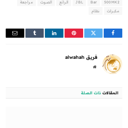
500MK2
Bar
JBL
الرائع
الصوت
مراجعة
مكبرات
نظام
فيسبوك
تويتر
بينتيريست
لينكدإن
Tumblr
البريد
الإلكترو
فريق alwahah
موقع
الويب
المقالات
ذات الصلة