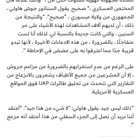
المختص العسكري ،” صحيح. يقول السناتور جوش هاولي ،
الجمهوري من ولاية ميسوري ، “صحيح”. “والنتيجة من
ذلك ، أن لديهم آلاف المشاهدات لهذه الأشياء على مر
السنين ، والتي كانت جديدة بالنسبة لي. لذلك أنا لست
متفاجئًا ، بالضرورة ، من هذه الادعاءات الأخيرة ، لأنها تبدو
قريبة جدًا مما اعترفوا به على مضض في الإحاطة “.
على الرغم من عدم استغرابهم بالضرورة من مزاعم جروش
، إلا أن المشرعين من جميع الأطياف يشعرون بالانزعاج من
التقارير التي تتحدث عن تحليق طائرات UAP فوق المواقع
العسكرية الأمريكية.
“ذلك ليس جيد. يقول هاولي: “لا شيء من هذا جيد”. “أعتقد
أننا نريد أن نصل إلى الجزء السفلي من هذا. أعتقد أنه مزعج
“.