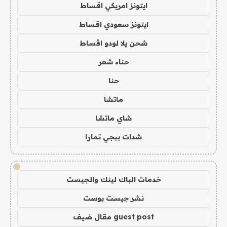
ايتونز امريكي اقساط
ايتونز سعودي اقساط
شحن يلا لودو اقساط
حناء شعر
حنا
ماتشا
شاي ماتشا
شدات ببجي تمارا
!
خدمات الباك لينك والجيست
نشر جيست بوست
guest post مقال ضيف