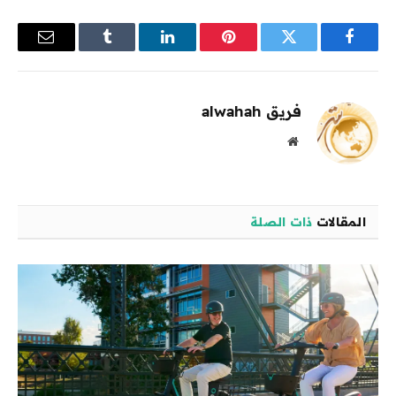
فيسبوك
تويتر
بينتيريست
لينكدإن
Tumblr
البريد
الإلكترو
فريق alwahah
موقع
الويب
المقالات
ذات الصلة