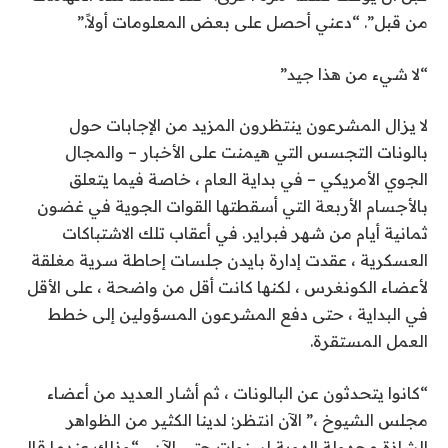
من قبل”. “دعني أحصل على بعض المعلومات أولاً.”
“لا شيء من هذا جيد”
لا يزال المشرعون ينتظرون المزيد من الإجابات حول
بالونات التجسس التي هيمنت على الأخبار – والمجال
الجوي الأمريكي – في بداية العام ، خاصة فيما يتعلق
بالأجسام الأربعة التي أسقطتها القوات الجوية في غضون
ثمانية أيام من شهر فبراير. في أعقاب تلك الاشتباكات
العسكرية ، عقدت إدارة بايدن جلسات إحاطة سرية مغلقة
لأعضاء الكونغرس ، لكنها كانت أقل من واضحة ، على الأقل
في البداية ، حتى دفع المشرعون المسؤولين إلى خطط
العمل المستقرة.
“كانوا يتحدثون عن البالونات ، ثم أشار العديد من أعضاء
مجلس الشيوخ ،” الآن انتظر: لدينا الكثير من الظواهر
الشاذة مجهولة الهوية لسنوات حتى الآن ، “وذلك عندما قال