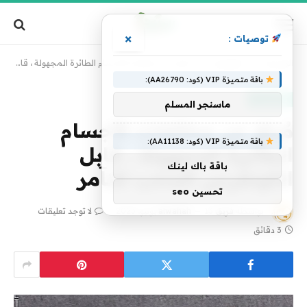
×
توصيات :
الرئيسية
»
تكنولوجيا
»
مُبلغ عن مخالفات الأجسام الطائرة المجهولة ، قابل الكونغرس المحب للتآمر
باقة متميزة VIP (كود: AA26790):
تكنولوجيا
ماسنجر المسلم
مُبلغ عن مخالفات الأجسام
باقة متميزة VIP (كود: AA11138):
الطائرة المجهولة ، قابل
باقة باك لينك
الكونغرس المحب للتآمر
تحسين seo
بواسطة
فريق alwahah
13 يونيو، 2023
لا توجد تعليقات
3 دقائق