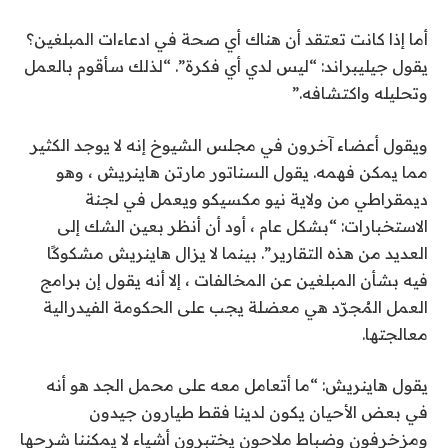
أما إذا كانت تعتقد أن هناك أي صحة في ادعاءات المبلغين؟
يقول جيليبراند: “ليس لدي أي فكرة”. “لذلك سأقوم بالعمل
وتحليله واكتشافه.”
ويقول أعضاء آخرون في مجلس الشيوخ إنه لا يوجد الكثير
مما يمكن فهمه. يقول السناتور مارتن هاينريش ، وهو
ديمقراطي من ولاية نيو مكسيكو ويعمل في لجنة
الاستخبارات: “بشكل عام ، أود أن أنظر بعين الشك إلى
العديد من هذه التقارير”. بينما لا يزال هاينريش مشكوكًا
فيه بشأن المبلغين عن المخالفات ، إلا أنه يقول إن برامج
العمل المُجرّد هي معضلة يجب على الحكومة الفيدرالية
معالجتها.
يقول هاينريش: “ما أتعامل معه على محمل الجد هو أنه
في بعض الأحيان يكون لدينا فقط طيارون جيدون
ومزخرفون وضباط ملاحون يختبرون أشياء لا يمكننا شرحها