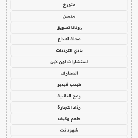
متورخ
مدسن
روتانا تسويق
مجلة الابداع
نادي الترددات
استشارات اون لاين
المعارف
هيدب فيديو
رمح التقنية
رذاذ التجارة
طعم وكيف
شهود نت