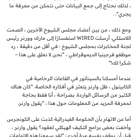
، لذلك نحتاج إلى جمع البيانات حتى نتمكن من معرفة ما
يجري”. .
ومع ذلك ، من بين أعضاء مجلس الشيوخ الآخرين ، الصمت
اللاسلكي. أرسلت WIRED استفسارًا إلى مارك وورنر رئيس
لجنة المخابرات بمجلس الشيوخ ؛ في أقل من دقيقة ، رد
موظفو فرجينيا الديموقراطي ، “نحن لا نعلق على هذا –
شكرا لك!”
عندما أمسكنا بالسيناتور في القاعات الرخامية في
الكابيتول ، ظل وارنر يتعثر في أفكاره الخاصة. “كان هناك
الكثير من الرسائل الواردة. بصراحة ، أنا فقط بحاجة
لمعرفة المزيد من المعلومات حول هذا ، “يقول وارنر.
أما عن الاتهام بأن الحكومة الفيدرالية كذبت على الكونجرس
وأخفت بعض برامج التكيف الهيكلي لعقود؟ يقول وارنر ،
قبل أن يوقف نفسه مرة أخرى: “لقد سمعنا هذه الاتهامات