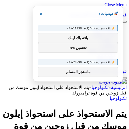
Close Menu
×
توصيات :
فيسبوك
X (Twitter)
الانستغرام
باقة متميزة VIP (كود: AA11138):
مقالات فنية
أخبار التقنية
باقة باك لينك
، مقالات
تطبيقات
تحسين seo
شروحات تقنية
كيف صنع
تكنولوجيا
باقة متميزة VIP (كود: AA26790):
فيسبوك
X (Twitter)
الانستغرام
ماسنجر المسلم
الرئيسية
»
تكنولوجيا
»
يتم الاستحواذ على استحواذ إيلون موسك من
قبل زوجين من قوة ترامبورلد
تكنولوجيا
يتم الاستحواذ على استحواذ إيلون
موسك من قبل زوجين من قوة