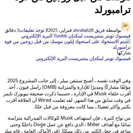
ترامبورلد
بواسطة
فريق alwahah
28 فبراير، 2025
لا توجد تعليقات
3 دقائق
فيسبوك
تويتر
بينتيريست
لينكدإن
Tumblr
البريد الإلكتروني
شاركها
فيسبوك
تويتر
لينكدإن
بينتيريست
البريد الإلكتروني
وفي الوقت نفسه ، أصبح ستيفن ميلر ، إلى جانب المشروع 2025
مؤلفًا مشاركًا ومديرًا للإدارة والميزانية (OMB) راسل فيون ، أحد
أقرب حلفاء Musk في الإدارة ، حسبما ذكرت صحيفة نيويورك تايمز
في وقت سابق من هذا الشهر. لقد تعلمت Wired أن العلاقة أقرب
بكثير وأكثر تعقيدًا ، مما كانت معروفة من قبل علنًا.
من نواح كثيرة ، فإن استهداف Musk للوكالات الفيدرالية متزامنة
تمامًا مع أهداف Miller ، الذي دافع عن عمل Doge داخليًا وحتى
ساعد في جعل الكثير من ذلك ممكنًا. (في الأماكن العامة ، قام ميلر