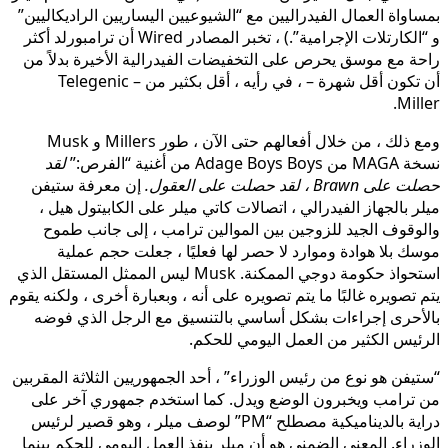
بمساواة العمال الفيدراليين مع “الشيوعيين اليساريين الراديكاليين”
و “الكارتلات الإجرامية”.) ، تخبر المصادر Wired أن ترامبورلد أكثر
راحة مع موسق يحرص على التخفيضات الفيدرالية الأخيرة بدلاً من
أن تكون أقل شهرة – ، في رأيه ، أقل بكثير من Telegenic –
Miller.
ومع ذلك ، من خلال أفعالهم حتى الآن ، طور Millers و Musk
نسخة MAGA من Adage Boys Boys من أغنية “الفرص:”
لقد
حصلت على Brawn ، لقد حصلت على العقول.
إن معرفة ستيفن
ميلر بالجهاز الفيدرالي ، اتصالات كاتي ميلر على الكابيتول هيل ،
والوقوف الجيد للزوجين بين الموالين ترامب ، إلى جانب طموح
موسك بلا هوادة وموارد لا حصر لها فعليًا ، جعلت حجم عملية
استحواذ حكومة دوجي الممكنة. Musk ليس الممثل المستقل الذي
يتم تصويره غالبًا ما يتم تصويره على أنه ، وبعبارة أخرى ، ولكنه يقوم
بالأحرى إجراءات بشكل أساسي بالتنسيق مع الرجل الذي فوضه
الرئيس الكثير من العمل اليومي للحكم.
“ستيفن هو نوع من رئيس الوزراء” ، أحد الجمهوريين الثلاثة المقربين
من ترامب ويخبرون الوضع ويدل. كما استخدم جمهوري آخر على
دراية بالديناميكية مصطلح “PM” لوصف ميلر ، وهو قصير لرئيس
الوزراء. المعنى الضمني هو أن ميلر ينفذ العمل اليومي للحكم بينما