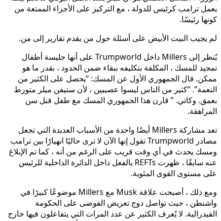
يعمل ترامب كرئيس للدولة ، مع التركيز على الأجزاء الممتعة من
كونها رئيسًا.
لم يجيب البيت الأبيض على أسئلة حول من يقدم تقارير إلى من.
يُنظر إلى Millers داخل Trumpworld على أنها جليسة أطفال
تمجيد للمسك ، المكلفة بتكليفه ببقاء ضمن الحدود ، بقدر ما هو
ممكن. قال الجمهوري الأول عن المسك: “يحصل على الكثير من
النعمة”. “كثير من الناس ليسوا عصبيين ، لأن ستيفن ميلر متورط
بعمق. وكاتي. ” قارن هذا الجمهوري المسك مع طفل قبل سن
المراهقة.
تعد مشاركة Millers أيضًا واحدة من الأسباب العديدة التي تجعل
مصادر Trumpworld تقول إنها الآن لا ترى حاليًا انهيارًا بين ترامب
ومسك يحدث في أي وقت قريب على الرغم من أنه ، كما تم الإبلاغ
عنه سابقًا ، ظهرت REFTs بالفعل داخل الدائرة الداخلية للرئيس
على مستوى القوى المئوية.
ومع ذلك ، أصبحت علاقة Musk مع Millers موضوعًا كبيرًا في
واشنطن ، حيث تواصل دوج تعريض الفوضى على الحكومة
الفيدرالية. لا يُعرف الكثير عن عدد المرات التي يتفاعلون فيها خارج