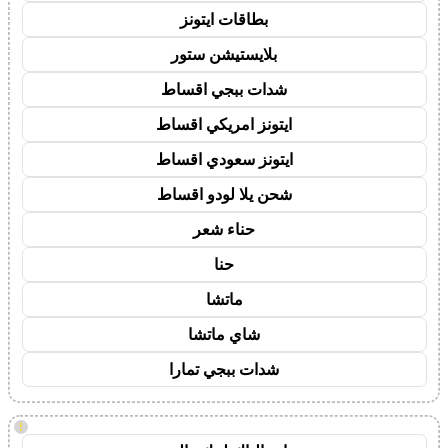
بطاقات ايتونز
بلايستيشن ستور
شدات ببجي اقساط
ايتونز امريكي اقساط
ايتونز سعودي اقساط
شحن يلا لودو اقساط
حناء شعر
حنا
ماتشا
شاي ماتشا
شدات ببجي تمارا
!