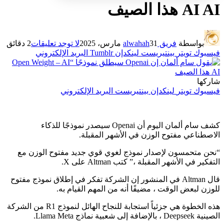
AI AI هذا الصيف
بواسطة
فريق alwahah
31 مارس، 2025
لا توجد تعليقات
2 دقائق
فيسبوك
تويتر
بينتيريست
لينكدإن
Tumblr
البريد الإلكتروني
شاركها
فيسبوك
تويتر
لينكدإن
بينتيريست
البريد الإلكتروني
كشف سام ألمان اليوم أن Openai سيصدر نموذجًا للذكاء
الاصطناعي مفتوح الوزن في الأشهر المقبلة.
“نحن متحمسون لإصدار نموذج لغوي قوي جديد مفتوح الوزن مع
التفكير في الأشهر المقبلة ،” كتب Altman على X.
قال Altman في المنشور إن الشركة تفكر في إطلاق نموذج مفتوح
للوزن لبعض الوقت ، مضيفًا أنه من المهم القيام به.
هذه الخطوة هي جزئياً استجابة للنجاح الهائل لنموذج R1 من الشركة
الصينية Deepseek ، بالإضافة إلى شعبية نماذج Llama Meta.