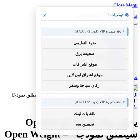
Close Menu
×
🚀 توصيات :
فيسبوك
X (Twitter)
الانستغرام
⭐ باقة متميزة VIP (كود: AA35872):
مقالات فنية
أخبار التقنية
ضوء التعليمي
، مقالات
تطبيقات
صحيفة برق
شروحات تقنية
كيف صنع
موقع اشراقات
تكنولوجيا
موقع اشراق اون لاين
فيسبوك
X (Twitter)
الانستغرام
اركان سياحة وسفر
الرئيسية
»
تكنولوجيا
»
يقول سام ألمان إن Openai سيطلق نموذجًا
“Open Weight – AI AI هذا الصيف
⭐ باقة متميزة VIP (كود: AA11138):
تكنولوجيا
باقة باك لينك
يقول سام ألمان إن Openai
تحسين seo
سيطلق نموذجًا “Open Weight –