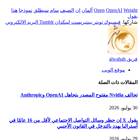
Weight
OpenAI
Open
ألمان
إن
الصيف
سام
سيطلق
نموذجا
هذا
يقول
شاركها.
فيسبوك
تويتر
بينتيريست
لينكدإن
Tumblr
البريد الإلكتروني
فريق alwahah
موقع الويب
المقالات
ذات الصلة
تحالف Nvidia مفتوح المصدر يتجاهل OpenAI وAnthropic
30 يوليو، 2026
يقول X إن حظر وسائل التواصل الاجتماعي لأقل من 16 عامًا في
أستراليا يهدد بالتدخل في القانون الأجنبي
29 يوليو، 2026