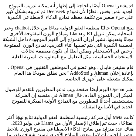
قد يشعر Openai أيضًا بالحاجة إلى إظهار أنه يمكنه تدريب النموذج
الجديد بثمن بخس ، نظرًا لأن نموذج Deepseek تم تدريبه بشكل كبير
على جزء صغير من تكلفة معظم نماذج الذكاء الاصطناعي الكبيرة.
يتيح Openai حاليًا منظمة العفو الدولية متاحًا من خلال chatbot وعبر
السحابة. يمكن تنزيل R1 و Llama ونماذج الوزن المفتوحة الأخرى
مجانًا وتعديلها. تشير أوزان النموذج إلى القيم الموجودة داخل الشبكة
العصبية الكبيرة التي يتم تعيينها أثناء التدريب. نماذج الوزن المفتوحة
أرخص في الاستخدام ويمكن أيضًا أن تكون مصممة لحالات
الاستخدام الحساسة ، مثل التعامل مع المعلومات السرية للغاية.
قام ستيفن هايدل ، وهو عضو في الموظفين التقنيين في Openai ،
بإعادة إعلان Altman و AddoSted “نحن نطلق نموذجًا هذا العام
يمكنك تشغيله على أجهزتك الخاصة.
نشر Openai اليوم أيضًا صفحة ويب تدعو المطورين للتقدم للوصول
المبكر إلى النموذج القادم. قال Altman في منصبه إن الشركة
ستستضيف أحداثًا للمطورين مع النماذج الأولية المبكرة للنموذج
الجديد في الأسابيع المقبلة.
كانت Meta أول شركة رئيسية لمنظمة العفو الدولية تتابع نهجًا أكثر
انفتاحًا ، حيث تم إطلاق الإصدار الأول من Llama في يوليو 2023.
هناك عدد متزايد من نماذج الذكاء الاصطناعي مفتوح الوزن. يلاحظ
بعض الباحثين أن لاما وبعض النماذج الأخرى ليست شفافة بقدر ما