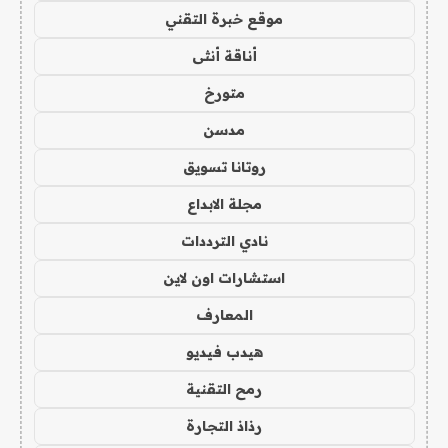
موقع خبرة التقني
أناقة أنثى
متورخ
مدسن
روتانا تسويق
مجلة الابداع
نادي الترددات
استشارات اون لاين
المعارف
هيدب فيديو
رمح التقنية
رذاذ التجارة