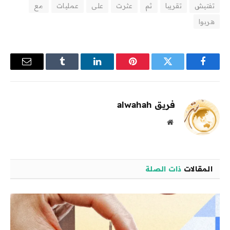
تفتيش
تقريبا
ثم
عثرت
على
عمليات
مع
هربوا
فيسبوك
تويتر
بينتيريست
لينكدإن
Tumblr
البريد
الإلكترو
فريق alwahah
موقع
الويب
المقالات
ذات الصلة