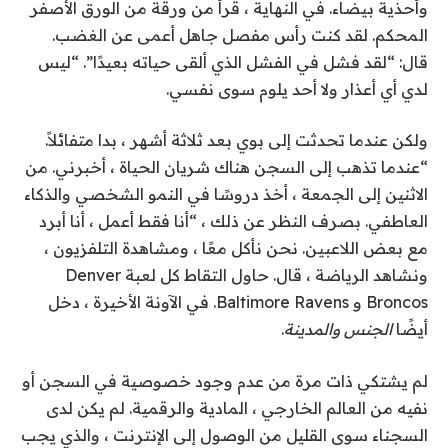
وأحذية بيضاء. في النهاية ، قرأ من ورقة من الورق الأصفر
المحكم. لقد كنت رأس مفصل جاهل أعمى عن الغضب.
قال: “لقد فشل في الفشل الذي ألقى حياته بعيدًا”. “ليس
لدي أي أعذار ولا أحد يلوم سوى نفسي.
ولكن عندما تحدثت إلى بوي بعد ثلاثة أشهر ، بدا متفائلاً.
“عندما تذهب إلى السجن هناك شريان الحياة ، أخبرني. من
الاثنين إلى الجمعة ، أخذ دروسًا في النمو الشخصي والذكاء
العاطفي. بصرف النظر عن ذلك ، “أنا فقط أعمل ، أنا أبرد
مع بعض اللاعبين. نحن نأكل معًا ، ومشاهدة التلفزيون ،
ونشاهد الرياضة ، قال. حاول التقاط كل لعبة Denver
Broncos و Baltimore Ravens. في الآونة الأخيرة ، دخل
أيضًا
الجنس والمدينة
.
لم يشتكي ذات مرة من عدم وجود خصوصية في السجن أو
نفيه من العالم الخارجي ، المادية والرقمية. لم يكن لدى
السجناء سوى القليل من الوصول إلى الإنترنت ، والذي يجب