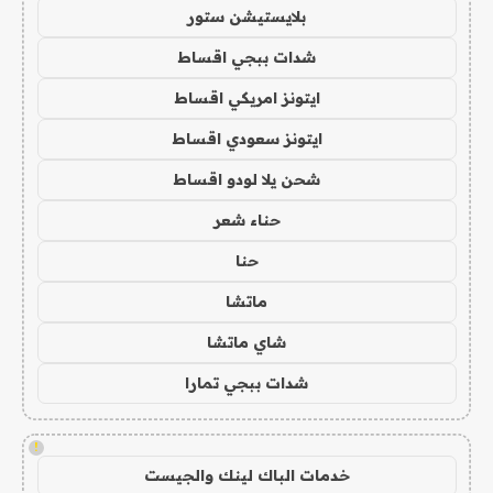
بلايستيشن ستور
شدات ببجي اقساط
ايتونز امريكي اقساط
ايتونز سعودي اقساط
شحن يلا لودو اقساط
حناء شعر
حنا
ماتشا
شاي ماتشا
شدات ببجي تمارا
!
خدمات الباك لينك والجيست