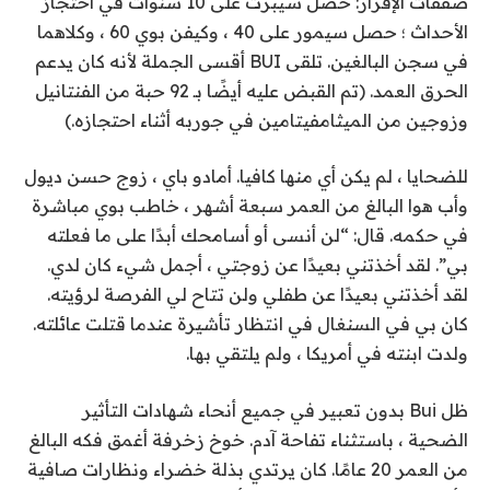
صفقات الإقرار: حصل سيبرت على 10 سنوات في احتجاز
الأحداث ؛ حصل سيمور على 40 ، وكيفن بوي 60 ، وكلاهما
في سجن البالغين. تلقى BUI أقسى الجملة لأنه كان يدعم
الحرق العمد. (تم القبض عليه أيضًا بـ 92 حبة من الفنتانيل
وزوجين من الميثامفيتامين في جوربه أثناء احتجازه.)
للضحايا ، لم يكن أي منها كافيا. أمادو باي ، زوج حسن ديول
وأب هوا البالغ من العمر سبعة أشهر ، خاطب بوي مباشرة
في حكمه. قال: “لن أنسى أو أسامحك أبدًا على ما فعلته
بي”. لقد أخذتني بعيدًا عن زوجتي ، أجمل شيء كان لدي.
لقد أخذتني بعيدًا عن طفلي ولن تتاح لي الفرصة لرؤيته.
كان بي في السنغال في انتظار تأشيرة عندما قتلت عائلته.
ولدت ابنته في أمريكا ، ولم يلتقي بها.
ظل Bui بدون تعبير في جميع أنحاء شهادات التأثير
الضحية ، باستثناء تفاحة آدم. خوخ زخرفة أغمق فكه البالغ
من العمر 20 عامًا. كان يرتدي بذلة خضراء ونظارات صافية