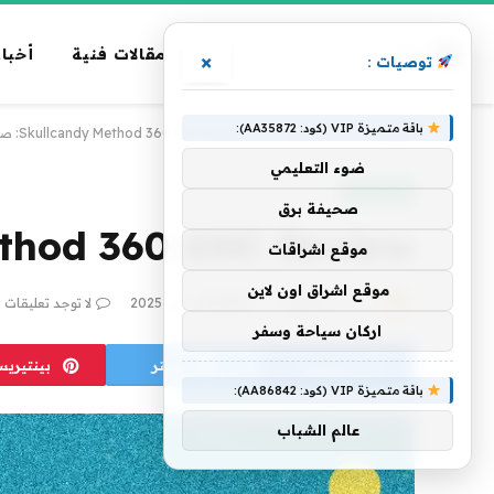
مقالات فنية
أخبار
×
توصيات :
باقة متميزة VIP (كود: AA35872):
الرئيسية
»
تكنولوجيا
»
Skullcandy Method 360 ANC Review: صوت رائع ، صمت رخيص
ضوء التعليمي
تكنولوجيا
صحيفة برق
Skullcandy Method 360 ANC Review
موقع اشراقات
موقع اشراق اون لاين
بواسطة
فريق alwahah
10 مايو، 2025
لا توجد تعليقات
اركان سياحة وسفر
فيسبوك
تويتر
بينتيري
باقة متميزة VIP (كود: AA86842):
عالم الشباب