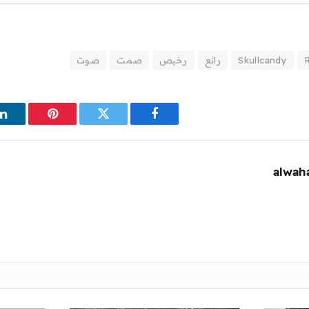
Skullcandy
رائع
رخيص
صمت
صوت
فيسبوك
تويتر
بينتيريست
ل