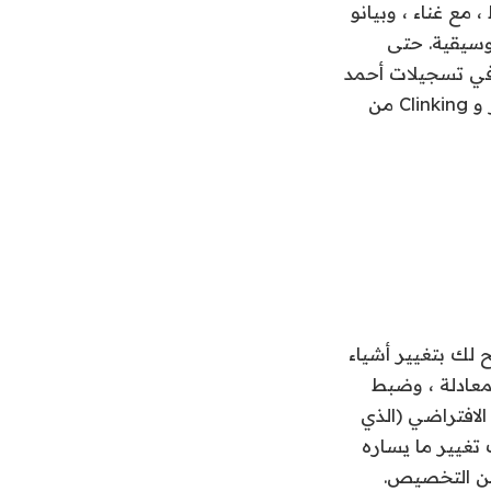
مع غناء ، وبيانو
موسيقية. حتى
 في تسجيلات أحمد
جمال “Live at the Pershing” تبدو ناعمة ونظيفة ، مع غمريات الجمهور المباشر و Clinking من
ANC مع تطبيق ممتاز يسمح لك بتغيير أشياء
معادلة ، وضبط
الافتراضي (الذي
يمكنك تغيير ما يساره
 من التخصيص.