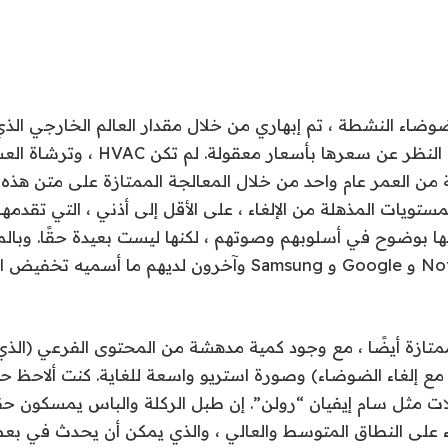
ضوضاء النشطة ، تم إبهاري من خلال مقدار العالم الخارجي الذي
هذه الأذواق ، بغض النظر عن سعرها بأسعار معقو
ة من العمر عام واحد من خلال المعالجة الممتازة على متن هذه الب
ها بوضوح في أسلوبهم وصوتهم ، لكنها ليست بعيدة حقًا. وبالم
المفضلة من Nothing و Google و Samsung وآخرون لديهم ما أس
تازة أيضًا ، مع وجود كمية مدهشة من المحتوى الفرعي (الذي
مع إلغاء الضوضاء) وصورة استريو واسعة للغاية. كنت ألاحظ ح
ت مثل سام إيفيان “رولن”. إن طبل الركلة والباس يمسكون ح
ء على النطاق المتوسط ​​والعالي ، والذي يمكن أن يحدث في بع