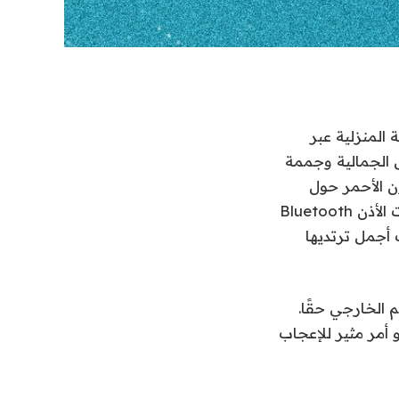
 المنزلية عبر
سوداء تشبه Bose مع جذوع الفيل الجمالية وجممة
لون الأحمر حول
المظهر ، مما يجعل البراعم تبدو وكأنها نسخة صخرية فاسدة مصغرة من سماعات الأذن Bluetooth
ناحية الجمالية ، يحصلون على C: هذه ليست أجمل ترتديها
الخارجي حقًا.
لبية على قدم المساواة مع الأفضل من Sony و Bose ، وهو أمر مثير للإعجاب