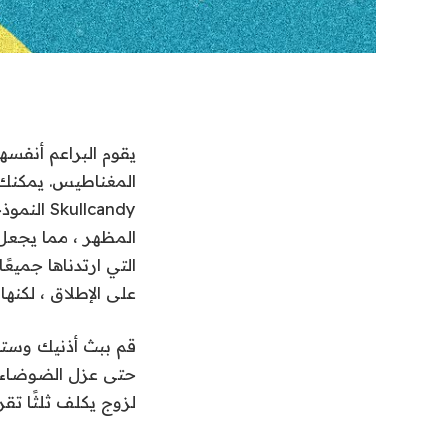
يقوم البراعم أنفسهم
ullcandy
على الإطلاق ، لكنها 
قم ببث أذنيك وستج
لزوج يكلف ثلثًا تقريب