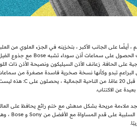
 ، أيضًا على الجانب الأكبر ، بتخزينه في الجزء العلوي من العلبة
المغناطيس. يمكنك الحصول على سماعات أذن 
Sk النموذجية على الحافة. زعانف الأذن السيليكون ونصيحة الأذن ذات ال
التي ارتدناها جميعًا قبل 20 عامًا. من ال
بعيدة عن الاكتتاب.
د ملاءمة مريحة بشكل مدهش مع ختم رائع يحافظ على العالم 
حتى عزل الضوضاء الس
ًا.