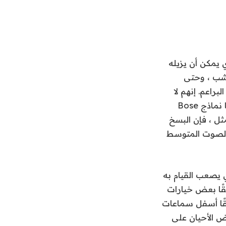
 يمكن أن يزيله
لة. لم تكن HVAC ، وترشاة العشب ، وحتى
راعم. إنهم لا
يصلون تمامًا إلى المستويات المذهلة من الإلغاء ، على الأقل إلى أذني ، التي تقدمها نماذج Bose
ثل ، فإن البسخ
ميه تخفيض الصوت المتوسط ​​
 يصعب القيام به
قًا بعض خيارات
قًا أسفل سماعات
ض الأحيان على