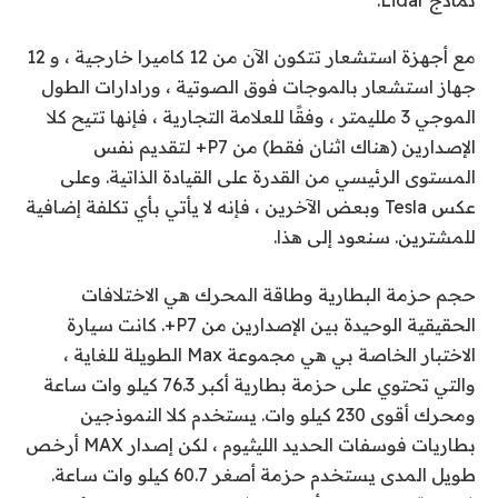
مع أجهزة استشعار تتكون الآن من 12 كاميرا خارجية ، و 12
جهاز استشعار بالموجات فوق الصوتية ، ورادارات الطول
الموجي 3 ملليمتر ، وفقًا للعلامة التجارية ، فإنها تتيح كلا
الإصدارين (هناك اثنان فقط) من P7+ لتقديم نفس
المستوى الرئيسي من القدرة على القيادة الذاتية. وعلى
عكس Tesla وبعض الآخرين ، فإنه لا يأتي بأي تكلفة إضافية
للمشترين. سنعود إلى هذا.
حجم حزمة البطارية وطاقة المحرك هي الاختلافات
الحقيقية الوحيدة بين الإصدارين من P7+. كانت سيارة
الاختبار الخاصة بي هي مجموعة Max الطويلة للغاية ،
والتي تحتوي على حزمة بطارية أكبر 76.3 كيلو وات ساعة
ومحرك أقوى 230 كيلو وات. يستخدم كلا النموذجين
بطاريات فوسفات الحديد الليثيوم ، لكن إصدار MAX أرخص
طويل المدى يستخدم حزمة أصغر 60.7 كيلو وات ساعة.