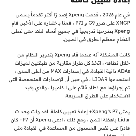
في عام 2023 ، قدمت Xpeng إصدارًا أكثر تقدماً يسمى
XNGP على طرز G9 و P7I ، قمنا باختباره على الأخير. قام
Xpeng بطرحها تدريجياً في جميع أنحاء البلاد حتى غطى
النظام معظم الطرق في الصين.
كانت المشكلة أنه عندما قام Xpeng بتدوير النظام من
خلال نطاقه ، اتخذ كل طراز مقاربة من طبقتين لميزات
ADAs ذاتية القيادة. في إصدارات MAX من أعلى المدى ،
استخدموا LIDAR ، في حين أن الإصدارات المنخفضة التي
تم إجراؤها مع نظام قائم على الكاميرا ، والذي يقيد
الاستخدام على الطرق السريعة.
يمثل Xpeng’s P7+ إعادة تعيين كاملة. لقد ولت وحدات
Lidar باهظة الثمن ، ومع ذلك ، ادعى Xpeng أن P7+ كان
قادرًا على نفس المستوى من المساعدة في القيادة مثل
نماذج Lidar.