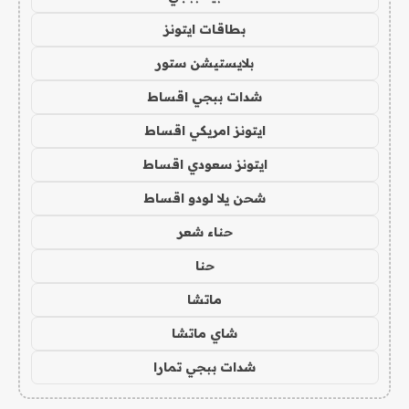
بطاقات ايتونز
بلايستيشن ستور
شدات ببجي اقساط
ايتونز امريكي اقساط
ايتونز سعودي اقساط
شحن يلا لودو اقساط
حناء شعر
حنا
ماتشا
شاي ماتشا
شدات ببجي تمارا