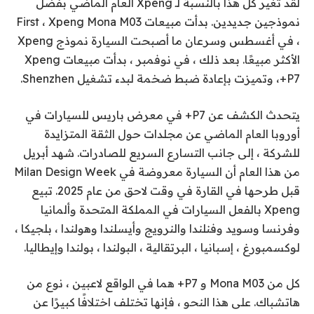
لقد تغير كل هذا بالنسبة لـ Xpeng العام الماضي بفضل
نموذجين جديدين. بدأت مبيعات First ، Xpeng Mona M03
، في أغسطس وسرعان ما أصبحت السيارة نموذج Xpeng
الأكثر مبيعًا. بعد ذلك ، في نوفمبر ، بدأت مبيعات Xpeng
P7+، وتميزت بإعادة ضبط ضخمة لبدء تشغيل Shenzhen.
يتحدث الكشف عن P7+ في معرض باريس للسيارات في
أوروبا العام الماضي عن مجلدات حول الثقة المتزايدة
للشركة ، إلى جانب التسارع السريع للصادرات. شهد أبريل
من هذا العام أن السيارة معروضة في Milan Design Week
قبل طرحها في القارة في وقت لاحق من عام 2025. تبيع
Xpeng بالفعل السيارات في المملكة المتحدة وألمانيا
وفرنسا وسويد وفنلندا والنرويج وأيسلندا وهولندا ، بلجيكا ،
لوكسمبورغ ، إسبانيا ، البرتقالية ، البولندا ، بولندا وإيطاليا.
كل من Mona M03 و P7+ هما في الواقع لاعبين ، نوع من
هاتشباك. على هذا النحو ، فإنها تختلف اختلافًا كبيرًا عن