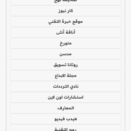
كار نيوز
موقع خبرة التقني
أناقة أنثى
متورخ
مدسن
روتانا تسويق
مجلة الابداع
نادي الترددات
استشارات اون لاين
المعارف
هيدب فيديو
رمح التقنية