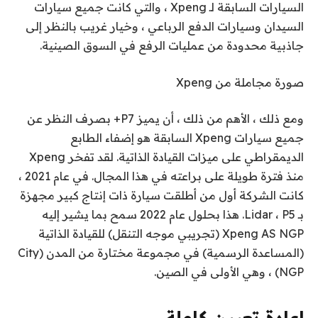
السيارات السابقة لـ Xpeng ، والتي كانت جميع سيارات
السيدان وسيارات الدفع الرباعي ، وخيار غريب بالنظر إلى
جاذبية محدودة من عمليات الرفع في السوق الصينية.
صورة مجاملة من Xpeng
ومع ذلك ، الأهم من ذلك ، أن يميز P7+ بصرف النظر عن
جميع سيارات Xpeng السابقة هو إضفاء الطابع
الديمقراطي على ميزات القيادة الذاتية. لقد تفخر Xpeng
منذ فترة طويلة على براعته في هذا المجال. في عام 2021 ،
كانت الشركة أول من أطلقت سيارة ذات إنتاج كبير مجهزة
بـ Lidar ، P5. هذا بحلول عام 2022 سمح بما يشير إليه
Xpeng AS NGP (تجريبي موجه التنقل) للقيادة الذاتية
(المساعدة الرسمية) في مجموعة مختارة من المدن (City
NGP) ، وهي الأولى في الصين.
إعادة تعيين كاملة