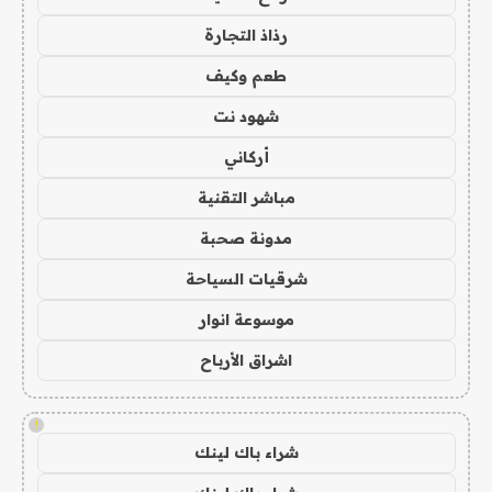
رذاذ التجارة
طعم وكيف
شهود نت
أركاني
مباشر التقنية
مدونة صحبة
شرقيات السياحة
موسوعة انوار
اشراق الأرباح
!
شراء باك لينك