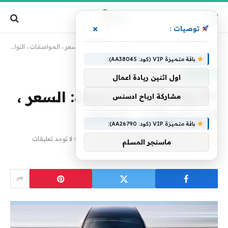
×
توصيات :
الرئيسية
»
تكنولوجيا
»
Xpeng P7+ المراجعة: السعر ، المواصفات ، التوافر
باقة متميزة VIP (كود: AA38045):
تكنولوجيا
اول اثنين ريادة اعمال
Xpeng P7+ المراجعة: السعر ،
مشاركة ارباح ادسنس
المواصفات ، التوافر
باقة متميزة VIP (كود: AA26790):
بواسطة
فريق alwahah
3 مايو، 2025
لا توجد تعليقات
ماسنجر المسلم
3 دقائق