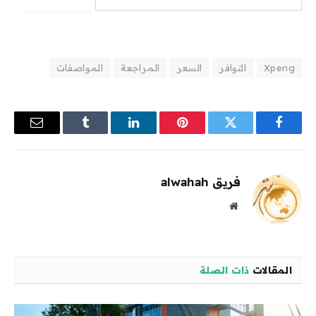
Xpeng
التوافر
السعر
المراجعة
المواصفات
فيسبوك
تويتر
بينتيريست
لينكدإن
Tumblr
البريد
الإلكترو
فريق alwahah
موقع
الويب
المقالات
ذات الصلة