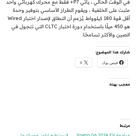
في الوقت الحالي ، يأتي P7+ فقط مع محرك كهربائي واحد
مثبت على الخلفية ، ويقوم الطراز الأساسي بتوفير وحدة
أقل قوة 180 كيلوواط. يُزعم أن النطاق لإصدار اختبار Wired
هو 450 ميلًا باستخدام دورة اختبار CLTC التي تتجول في
الصين والأكثر تسامحًا.
شارك هذا الموضوع:
فيس بوك
X
معجب بهذه:
مرتبط
مراجعة Xpeng G6 2024 EV:
لا يستطيع إيلون موسك حل