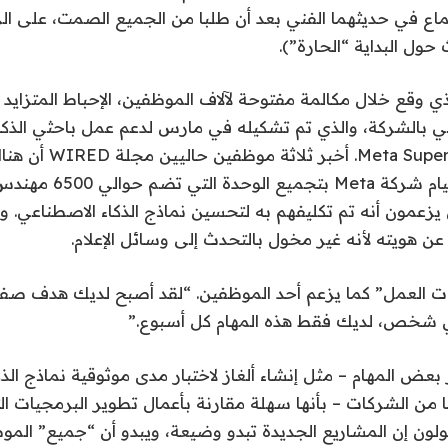
ماع في حديثهما الفني بعد أن طلبا من الجميع الصمت، على ال
حول البداية “الحارة”).
 وقع خلال مكالمة مفتوحة لآلاف الموظفين، الإحباط المتزايد د
ي بالشركة، والذي تم تشكيله في مارس لدعم عمل باحثي الذك
Meta Superintelligence Labs
النطاق من كيفية قيام شركة eta
يزعمون أنه تم تكليفهم به لتحسين نماذج الذكاء الاصطناعي. 
 هويته لأنه غير مخول بالتحدث إلى وسائل الإعلام.
ات العمل” كما يزعم أحد الموظفين. “لقد أصبح لديك هدف صفر
أي شخص، لديك فقط هذه المهام كل أسبوع.”
 المهام – مثل إنشاء ألغاز لاختبار مدى موثوقية نماذج الذ
Me وغيرها من الشركات – بأنها سهلة مقارنة بأعمال تطوير البرمجيات 
قولون إن المشاريع الجديدة تبدو وضيعة، ويبدو أن “جميع” الموظ