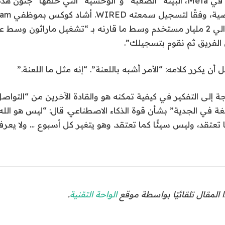
مسؤولي المنتجات في Meta، البيئة “الصعبة” و”الوحشية” التي خلقها “جن
الميزات وخدمة حوالي 2 مليار مستخدم وسط ما قارنه بـ “تشغيل ماراثون و
الفريق ثم نقوم بتسجيلك”.
 يكرر كلامه: “الأمر أشبه باللعنة”. “إنه مثل ما اللعنة.”
 إلى التفكير في كيفية تمكنه هو والقادة الآخرين من “التواص
غة في الجدية” بشأن قوة الذكاء الاصطناعي. قال: “ليس هو الله،
 تعتقد، وليس سيئًا كما تعتقد. وهو يتغير كل أسبوع … ولا يعرف
المقال تلقائيًا بواسطة موقع
الواحة التقنية
.