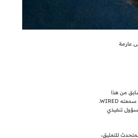
 فقط في Meta في وقت سابق من هذا
الأسبوع مع فورة مليئة بالألفاظ البذيئة حول “كونك عاهرة الشركة”، وفقًا لتسجيل سمعته WIRED.
مسؤول تنفيذي
متحدث للتعليق،