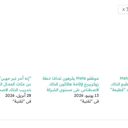
X
Meta
موظفو Meta يكرهون تمامًا خطة
“إنه أمر غير مهين”
 تنظيم الذكاء
زوكربيرج لإقامة هاكاثون الذكاء
عن مئات العمال ال
ت “فظيعة”
الاصطناعي على مستوى الشركة
بتدريب الذكاء الاصطن
13 يونيو، 2026
28 أبريل، 2026
في "تقنية"
في "تقنية"