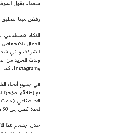
سعداء. يقول الموظ
رفض ميتا التعليق 
الذكاء الاصطناعي ا
العمال بالانخفاض ال
ولدت المزيد من الع
وInstagram، كما أخبر العديد من الموظفين الحاليين والسابقين مجلة WIRED.
تم إطلاقها مؤخرًا 
الاصطناعي. (قامت ا
لمدة تصل إلى 30 دقيقة وطلب إعفاءات محددة).