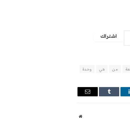
اشتراك
ة
من
هي
وحدة
ينكدإن
Tumblr
البريد
الإلكتروني
موقع
الويب