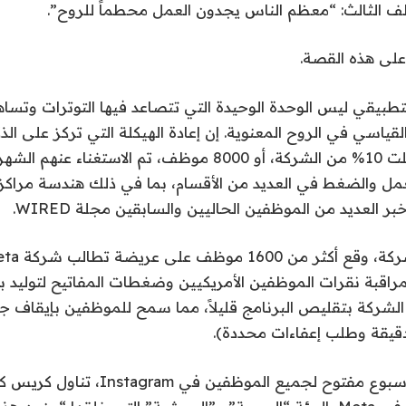
ف الثالث: “معظم الناس يجدون العمل محطماً للروح”.
على هذه القصة.
لتطبيقي ليس الوحدة الوحيدة التي تتصاعد فيها التوترات وتس
قياسي في الروح المعنوية. إن إعادة الهيكلة التي تركز على الذ
للشركة، والتي شملت 10% من الشركة، أو 8000 موظف، تم الاستغنا
مل والضغط في العديد من الأقسام، بما في ذلك هندسة مراكز ا
لمراقبة نقرات الموظفين الأمريكيين وضغطات المفاتيح لتوليد بي
لشركة بتقليص البرنامج قليلاً، مما سمح للموظفين بإيقاف جمع
خلال اجتماع هذا الأسبوع مفتوح لجميع الموظفين في