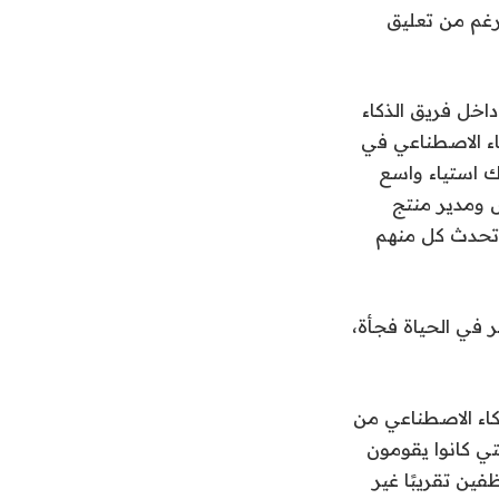
رغم من تعليق
اخل فريق الذكاء
اء الاصطناعي في
. أخبر ثلاثة موظفين حاليين مجلة WIRED أن هناك استياء واسع
M بتجميع الوحدة التي تضم حوالي 6500 مهندس ومدير منتج
وتحدث كل منهم
 في الحياة فجأة،
كاء الاصطناعي من
التي كانوا يقومون
فين تقريبًا غير