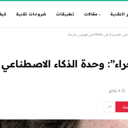
 التقنية
، مقالات
تطبيقات
شروحات تقنية
كيف
ي Meta هي فوضى عارمة
3 دقائق
ست