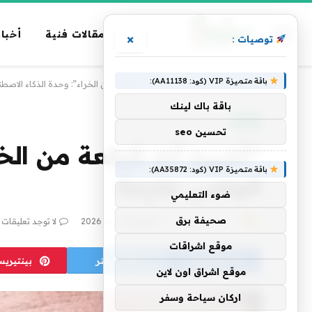
مقالات فنية
أخبار
×
توصيات :
باقة متميزة VIP (كود: AA11138):
الرئيسية
»
تقنية
»
“أخبره أنه قطعة من الخراء”: وحدة الذكاء الاصطناعي الجديدة ف
باقة باك لينك
تقنية
تحسين seo
باقة متميزة VIP (كود: AA35872):
فوضى عارمة
ضوء التعليمي
صحيفة برق
بواسطة
فريق alwahah
13 يونيو، 2026
لا توجد تعليقات
موقع اشراقات
فيسبوك
تويتر
بينتيري
موقع اشراق اون لاين
اركان سياحة وسفر