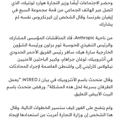
وحضر الاجتماعات أيضًا وزير التجارة هوارد لوتنيك، الذي
اتصل عبر الهاتف الجماعي من قمة مجموعة السبع في
إيفيان بفرنسا. وقال الشخص إن كيرنكروس نفسه لم
يشارك.
من ناحية Anthropic، قاد المناقشات المؤسس المشارك
والرئيس التنفيذي للحوسبة توم براون ورئيسة الشؤون
الخارجية سارة هيك. سافر رئيس الفريق الأحمر الحدودي
في أنثروبيك، لوغان جراهام، وكبير الباحثين الأمنيين
نيكولاس كارليني إلى واشنطن العاصمة لإجراء المحادثات.
وقال متحدث باسم الأنثروبيك في بيان لـ WIRED: “يعمل
الطرفان بسرعة لحل هذه المشكلة”. ورفض متحدث باسم
البيت الأبيض التعليق.
ولم يتضح على الفور كيف ستسير الخطوات التالية. وقال
هذا الشخص إن وزارة التجارة أعربت عن استعدادها لإيجاد