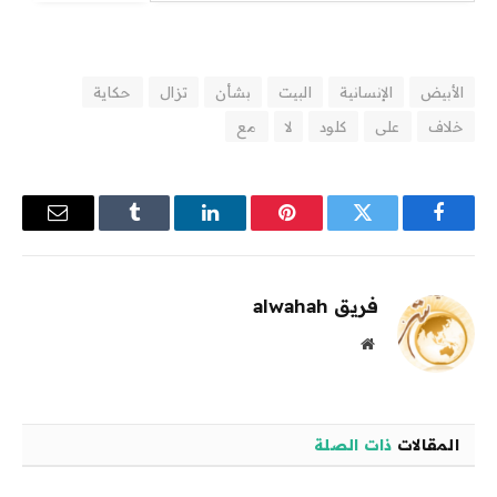
الأبيض
الإنسانية
البيت
بشأن
تزال
حكاية
خلاف
على
كلود
لا
مع
فيسبوك
تويتر
بينتيريست
لينكدإن
Tumblr
البريد
الإلكترو
فريق alwahah
موقع
الويب
المقالات
ذات الصلة