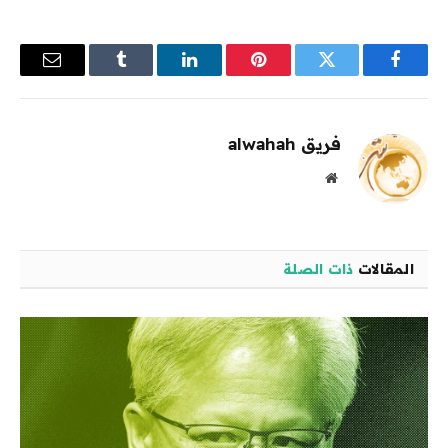
فيسبوك
تويتر
بينتيريست
لينكدإن
Tumblr
البريد
الإلكترو
فريق alwahah
موقع
الويب
المقالات
ذات الصلة