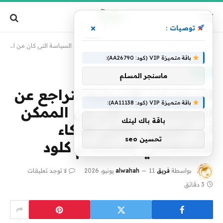
×
توصيات :
الرئيسية
»
تقنية
»
السياسات الإنسانية تتراجع عن السياسة التي كان من الممكن أن “تخرب” باحثي الذكاء الاصطناعي باستخدام كلود
باقة متميزة VIP (كود: AA26790):
تقنية
ماسنجر المسلم
السياسات الإنسانية تتراجع عن
باقة متميزة VIP (كود: AA11138):
السياسة التي كان من الممكن
باقة باك لينك
أن “تخرب” باحثي الذكاء
تحسين seo
الاصطناعي باستخدام كلود
بواسطة
فريق alwahah
11 يونيو، 2026
لا توجد تعليقات
3 دقائق