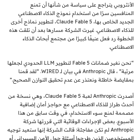
الأنثروبي يتراجع
على سياسة من شأنها أن تمنع
المنافسين سرًا من استخدام نموذج الذكاء الاصطناعي
الجديد الخاص بها، Claude Fable 5، لتطوير نماذج أخرى
للذكاء الاصطناعي. غيرت الشركة مسارها بعد أن تلقت هذه
الخطوة رد فعل عنيفًا كبيرًا من مجتمع أبحاث الذكاء
الاصطناعي.
“نحن نغير ضمانات Fable 5 لتطوير LLM الحدودي لجعلها
مرئية” ، قال Anthropic في بيان لـ WIRED. “لقد قمنا
بمقايضة خاطئة ونعتذر عن عدم تحقيق التوازن الصحيح.”
أصدرت Anthropic لعبة Claude Fable 5، وهي نسخة من
أحدث طراز للذكاء الاصطناعي مع حواجز أمان إضافية
مصممة لمنع سوء الاستخدام، في وقت سابق من هذا
الأسبوع. بعض الإجراءات الوقائية التي قررتها شركة
Anthropic لم تكن مفاجئة: قالت الشركة إنها ستعيد توجيه
المستخدمين الذين طرحوا أسئلة حول الأمن السيبراني أو