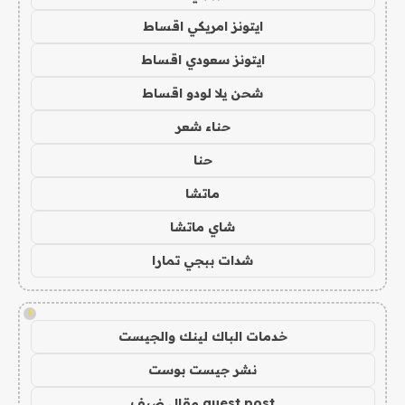
ايتونز امريكي اقساط
ايتونز سعودي اقساط
شحن يلا لودو اقساط
حناء شعر
حنا
ماتشا
شاي ماتشا
شدات ببجي تمارا
!
خدمات الباك لينك والجيست
نشر جيست بوست
guest post مقال ضيف