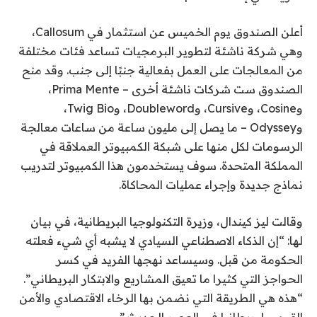
أعلن الصندوق يوم الخميس عن استثمار في Callosum،
وهي شركة ناشئة لتطوير البرمجيات تساعد فئات مختلفة
من المعالجات على العمل بفعالية جنبًا إلى جنب. وقد منح
الصندوق ست شركات ناشئة أخرى – Prima Mente،
وCosine، وCursive، وDoubleword، وTwig Bio،
وOdyssey – ما يصل إلى مليون ساعة من ساعات معالجة
الرسومات لكل منها على شبكة الكمبيوتر العملاقة في
المملكة المتحدة. سوف يستخدمون هذا الكمبيوتر لتدريب
نماذج جديدة وإجراء عمليات المحاكاة.
وقالت ليز كيندال، وزيرة التكنولوجيا البريطانية، في بيان
لها: “إن الذكاء الاصطناعي السيادي لا يشبه أي شيء فعلته
الحكومة من قبل. وسيساعد نهجها الفريد في كسر
الحواجز التي كثيرا ما تعيق المشاريع والابتكار البريطاني”.
“هذه هي الطريقة التي نضمن بها الرخاء الاقتصادي والأمن
القومي لبريطانيا في العصر الحديث.”