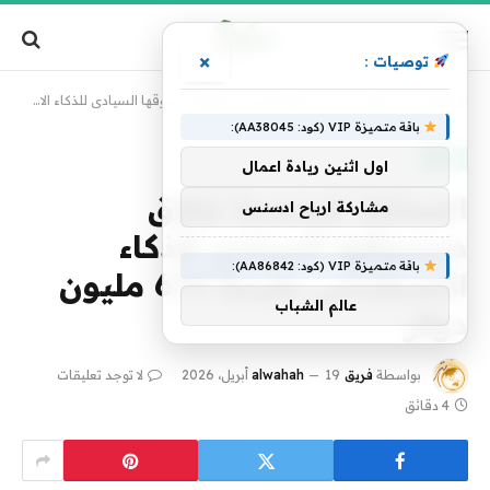
×
توصيات :
الرئيسية
»
تقنية
»
المملكة المتحدة تطلق صندوقها السيادي للذكاء الاصطناعي بقيمة 675 مليون دولار
باقة متميزة VIP (كود: AA38045):
تقنية
اول اثنين ريادة اعمال
المملكة المتحدة تطلق
مشاركة ارباح ادسنس
صندوقها السيادي للذكاء
باقة متميزة VIP (كود: AA86842):
الاصطناعي بقيمة 675 مليون
عالم الشباب
دولار
بواسطة
فريق alwahah
19 أبريل، 2026
لا توجد تعليقات
4 دقائق