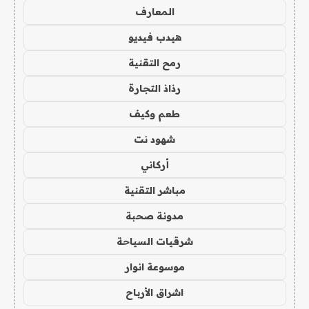
المعارف
هيدب فيديو
رمح التقنية
رذاذ التجارة
طعم وكيف
شهود نت
أركاني
مباشر التقنية
مدونة صحبة
شرقيات السياحة
موسوعة انوار
اشراق الأرباح