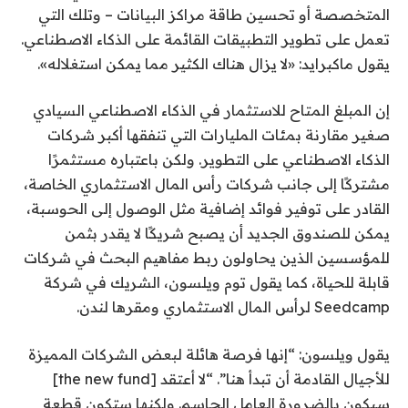
المتخصصة أو تحسين طاقة مراكز البيانات – وتلك التي
تعمل على تطوير التطبيقات القائمة على الذكاء الاصطناعي.
يقول ماكبرايد: «لا يزال هناك الكثير مما يمكن استغلاله».
إن المبلغ المتاح للاستثمار في الذكاء الاصطناعي السيادي
صغير مقارنة بمئات المليارات التي تنفقها أكبر شركات
الذكاء الاصطناعي على التطوير. ولكن باعتباره مستثمرًا
مشتركًا إلى جانب شركات رأس المال الاستثماري الخاصة،
القادر على توفير فوائد إضافية مثل الوصول إلى الحوسبة،
يمكن للصندوق الجديد أن يصبح شريكًا لا يقدر بثمن
للمؤسسين الذين يحاولون ربط مفاهيم البحث في شركات
قابلة للحياة، كما يقول توم ويلسون، الشريك في شركة
Seedcamp لرأس المال الاستثماري ومقرها لندن.
يقول ويلسون: “إنها فرصة هائلة لبعض الشركات المميزة
للأجيال القادمة أن تبدأ هنا”. “لا أعتقد [the new fund]
سيكون بالضرورة العامل الحاسم. ولكنها ستكون قطعة