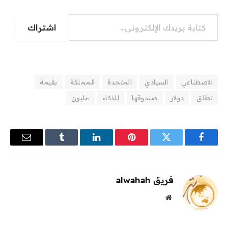
كتابة بريدك الإلكتروني...
اشتراك
الاصطناعي
السيادي
المتحدة
المملكة
بقيمة
تطلق
دولار
صندوقها
للذكاء
مليون
فيسبوك
تويتر
بينتيريست
لينكدإن
Tumblr
البريد
الإلكترو
فريق alwahah
موقع
الويب