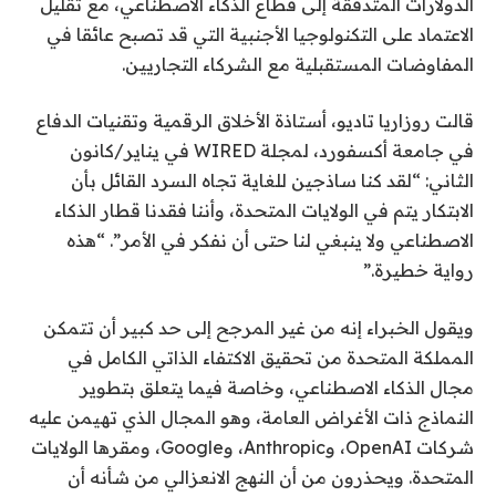
الدولارات المتدفقة إلى قطاع الذكاء الاصطناعي، مع تقليل
الاعتماد على التكنولوجيا الأجنبية التي قد تصبح عائقا في
المفاوضات المستقبلية مع الشركاء التجاريين.
قالت روزاريا تاديو، أستاذة الأخلاق الرقمية وتقنيات الدفاع
في جامعة أكسفورد، لمجلة WIRED في يناير/كانون
الثاني: “لقد كنا ساذجين للغاية تجاه السرد القائل بأن
الابتكار يتم في الولايات المتحدة، وأننا فقدنا قطار الذكاء
الاصطناعي ولا ينبغي لنا حتى أن نفكر في الأمر”. “هذه
رواية خطيرة.”
ويقول الخبراء إنه من غير المرجح إلى حد كبير أن تتمكن
المملكة المتحدة من تحقيق الاكتفاء الذاتي الكامل في
مجال الذكاء الاصطناعي، وخاصة فيما يتعلق بتطوير
النماذج ذات الأغراض العامة، وهو المجال الذي تهيمن عليه
شركات OpenAI، وAnthropic، وGoogle، ومقرها الولايات
المتحدة. ويحذرون من أن النهج الانعزالي من شأنه أن