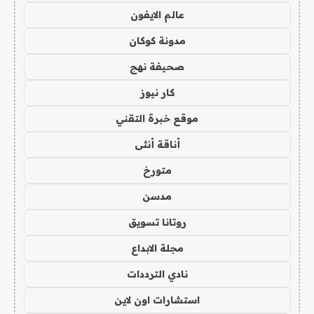
عالم الايفون
مدونة كوكان
صحيفة نهج
كار نيوز
موقع خبرة التقني
أناقة أنثى
متورخ
مدسن
روتانا تسويق
مجلة الابداع
نادي الترددات
استشارات اون لاين