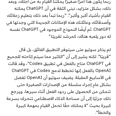
ربما يكون هذا أمرًا صغيرًا يمكننا القيام به من أجلك، وبعد
ذلك، بشكل متزايد، نبني الثقة في أن ChatGPT يمكنه
القيام بأشياء أكبر وأكبر”. “ربما تبدأ بعد ذلك بتعليم زملائك
وأصدقائك وعائلتك هذه الإمكانات الجديدة التي وجدتها في
ChatGPT. ثم أيضًا النموذج الموجود في ChatGPT نفسه
له دور يلعبه هناك، كمرشد تقريبًا.”
لم يذكر سوتيو متى سيتوفر التطبيق الفائق، بل قال
“قريبًا”. لكنه يشير إلى أن “الكثير مما سيتم إتاحته للجميع
في ChatGPT متاح بالفعل في تطبيق Codex”، وقد قالت
OpenAI بالفعل إنها تخطط لدمج Codex في ChatGPT
في الأسابيع المقبلة. يضيف سوتيو أن OpenAI تفضل
بشكل عام إجراء سلسلة من الإصدارات الصغيرة حتى
تتمكن من الحصول على ردود الفعل أثناء سيرها، ويرجع
ذلك جزئيًا إلى أن مساحة الذكاء الاصطناعي تتحرك بسرعة
كبيرة بحيث “لا يمكنك حقًا تحمل القيام بمهمة كبيرة
والخطأ”.