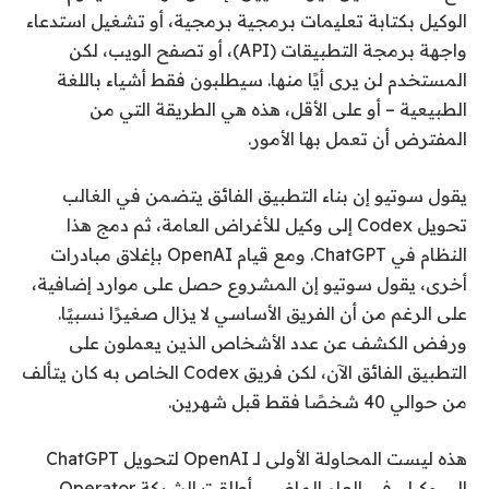
الوكيل بكتابة تعليمات برمجية برمجية، أو تشغيل استدعاء
واجهة برمجة التطبيقات (API)، أو تصفح الويب، لكن
المستخدم لن يرى أيًا منها. سيطلبون فقط أشياء باللغة
الطبيعية – أو على الأقل، هذه هي الطريقة التي من
المفترض أن تعمل بها الأمور.
يقول سوتيو إن بناء التطبيق الفائق يتضمن في الغالب
تحويل Codex إلى وكيل للأغراض العامة، ثم دمج هذا
النظام في ChatGPT. ومع قيام OpenAI بإغلاق مبادرات
أخرى، يقول سوتيو إن المشروع حصل على موارد إضافية،
على الرغم من أن الفريق الأساسي لا يزال صغيرًا نسبيًا.
ورفض الكشف عن عدد الأشخاص الذين يعملون على
التطبيق الفائق الآن، لكن فريق Codex الخاص به كان يتألف
من حوالي 40 شخصًا فقط قبل شهرين.
هذه ليست المحاولة الأولى لـ OpenAI لتحويل ChatGPT
إلى وكيل. في العام الماضي، أطلقت الشركة Operator،