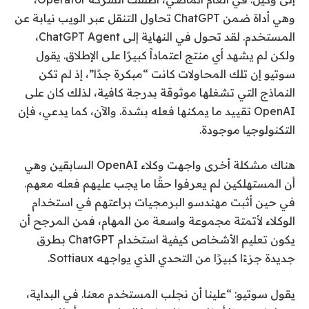
وهي أداة ضمن ChatGPT تحاول التنقل عبر الويب نيابة عن
المستخدم. لقد تحول في النهاية إلى ChatGPT Agent،
ولكن لم يشهد أي منتج اعتماداً كبيرًا على الإطلاق. يقول
سوتيو إن تلك المحاولات كانت “مبكرة جدًا”، إذ لم تكن
النماذج التي تشغلها موثوقة بدرجة كافية، لذلك كان على
OpenAI تقييد ما يمكنها فعله بشدة. والآن، كما يدعي، فإن
التكنولوجيا موجودة.
هناك مشكلة أخرى واجهت وكلاء OpenAI السابقين وهي
أن المستهلكين لم يعرفوا حقًا ما يجب عليهم فعله معهم.
في حين أثبت مهندسو البرمجيات براعتهم في استخدام
الوكلاء لأتمتة مجموعة واسعة من المهام، فمن المرجح أن
يكون تعليم الأشخاص كيفية استخدام ChatGPT بطرق
جديدة جزءًا كبيرًا من التحدي الذي يواجهه Sottiaux.
يقول سوتيو: “علينا أن نجلب المستخدم معنا. في البداية،