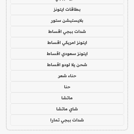
بطاقات ايتونز
بلايستيشن ستور
شدات ببجي اقساط
ايتونز امريكي اقساط
ايتونز سعودي اقساط
شحن يلا لودو اقساط
حناء شعر
حنا
ماتشا
شاي ماتشا
شدات ببجي تمارا