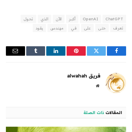
ChatGPT
OpenAI
أكبر
الآن
الذي
تحول
تعرف
حتى
على
في
مهندس
يقود
فيسبوك
تويتر
بينتيريست
لينكدإن
Tumblr
البريد
الإلكترو
فريق alwahah
موقع
الويب
المقالات
ذات الصلة