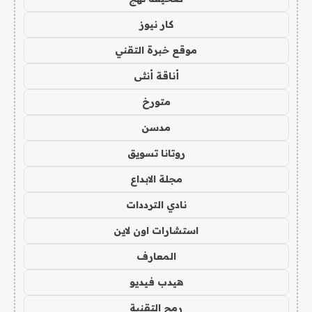
كار نيوز
موقع خبرة التقني
أناقة أنثى
متورخ
مدسن
روتانا تسويق
مجلة الابداع
نادي الترددات
استشارات اون لاين
المعارف
هيدب فيديو
رمح التقنية