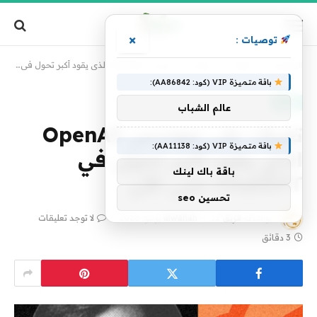
×
توصيات :
الرئيسية
»
تقنية
»
تعرف على مهندس OpenAI الذي يقود أكبر تحول في ChatGPT حتى الآن
باقة متميزة VIP (كود: AA86842):
تقنية
عالم الشباب
تعرف على مهندس OpenAI
باقة متميزة VIP (كود: AA11138):
الذي يقود أكبر تحول في
باقة باك لينك
ChatGPT حتى الآن
تحسين seo
بواسطة
فريق alwahah
12 يونيو، 2026
لا توجد تعليقات
3 دقائق