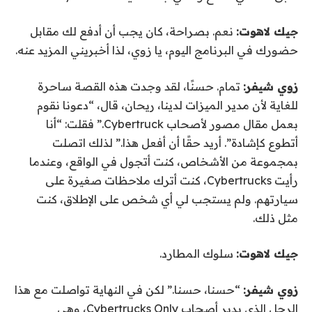
جيك لاهوت:
نعم. بصراحة، كان يجب أن أدفع لك مقابل
حضورك في البرنامج اليوم، يا زوي، لذا أخبريني المزيد عنه.
زوي شيفر:
تمام. حسنًا، لقد وجدت هذه القصة ساحرة
للغاية لأن مدير الميزات لدينا، ريحان، قال، “دعونا نقوم
بعمل مقال مصور لأصحاب Cybertruck.” فقلت: “أنا
أتطوع كإشادة”. أريد حقًا أن أفعل هذا.” لذلك اتصلت
بمجموعة من الأشخاص، كنت أتجول في الواقع، وعندما
رأيت Cybertrucks، كنت أترك ملاحظات صغيرة على
سيارتهم. ولم يستجب لي أي شخص على الإطلاق، كنت
مثل ذلك.
جيك لاهوت:
سلوك المطارد.
زوي شيفر:
“حسنا، حسنا.” لكن في النهاية تواصلت مع هذا
الرجل الذي يدير أصحاب Cybertrucks Only، وهي