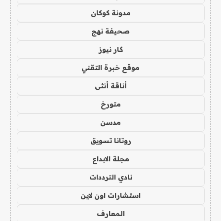
مدونة كوكان
صحيفة نهج
كار نيوز
موقع خبرة التقني
أناقة أنثى
متورخ
مدسن
روتانا تسويق
مجلة الابداع
نادي الترددات
استشارات اون لاين
المعارف