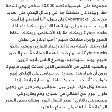
مجموعة على الفيسبوك تضم 50.000 شخص وهي نشطة
حقًا. وبينما كان متشككًا جدًا في وسائل الإعلام، مثل العديد
من مالكي Cybertrucks كان يقول، “أنا أستمتع. إذا أتيت
إلى بالم سبرينغز في نهاية هذا الأسبوع، يمكننا عقد لقاء
Cybertrucks ويمكنك مقابلة الأشخاص، ويمكنك التقاط
الصور وإجراء مقابلات معهم.” أحب الإبلاغ عن بطلان
أطروحتك الأصلية تمامًا أثناء إعداد التقارير، ويعتبر مالكو
Cybertrucks أنفسهم ضحايا هذه الحملة حقًا. يتم البصق
عليهم، ويتم استهدافهم، ويصرخ الناس بأنهم نازيون.
وبالنسبة للكثير من الأشخاص الذين تحدثت إليهم، فإنهم لا
يرون أن شراء هذه السيارة أمر سياسي على الإطلاق. إنهم
يقولون، “أنا أحب السيارة تمامًا. إنها سيارة رائعة، إنها
ممتعة وكل هؤلاء الليبراليين المجانين يصرخون في وجهي
طوال اليوم. لدي أطفالي في السيارة وهم يطاردونني
ويصفونني بالنازي.” صدر المقال اليوم، وهناك بعض الصور
الرائعة حقًا. أنا فضولي لسماع ما فكرت.