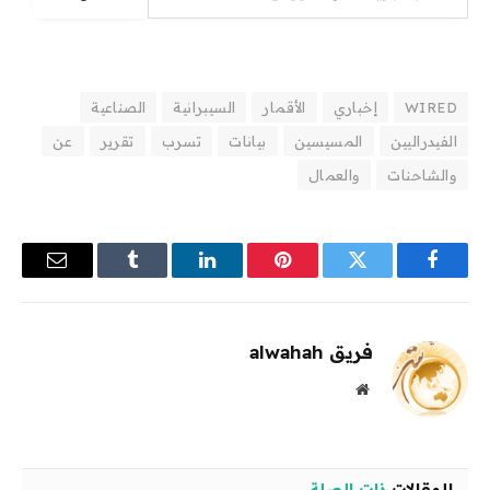
WIRED
إخباري
الأقمار
السيبرانية
الصناعية
الفيدراليين
المسيسين
بيانات
تسرب
تقرير
عن
والشاحنات
والعمال
فيسبوك
تويتر
بينتيريست
لينكدإن
Tumblr
البريد
الإلكترو
فريق alwahah
موقع
الويب
المقالات
ذات الصلة