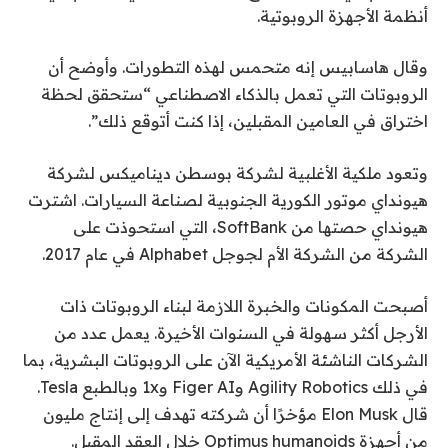
أنظمة الأجهزة الروبوتية.
وقال هاسابيس إنه متحمس لهذه التطورات. وأوضح أن
الروبوتات التي تعمل بالذكاء الاصطناعي “ستحقق لحظة
اختراق في العامين المقبلين، إذا كنت أتوقع ذلك”.
وتعود ملكية الأغلبية لشركة بوسطن ديناميكس لشركة
هيونداي موتور الكورية الجنوبية لصناعة السيارات. اشترت
هيونداي حصتها من SoftBank، التي استحوذت على
الشركة من الشركة الأم لجوجل Alphabet في عام 2017.
أصبحت المكونات والخبرة اللازمة لبناء الروبوتات ذات
الأرجل أكثر سهولة في السنوات الأخيرة. يعمل عدد من
الشركات الناشئة الأمريكية الآن على الروبوتات البشرية، بما
في ذلك Agility Robotics وFiger AI و1x وبالطبع Tesla.
قال Elon Musk مؤخرًا أن شركته تهدف إلى إنتاج مليون
من أجهزة Optimus humanoids خلال العقد المقبل.