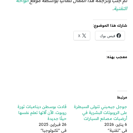
تم جلب وترجمة هذا المقال تلقائيًا بواسطة موقع
الواحة
التقنية
.
شارك هذا الموضوع:
فيس بوك
X
معجب بهذه:
مرتبط
جوجل جيميني تتولى السيطرة
قادت بوسطن ديناميات ثورة
على الروبوتات البشرية في
روبوت. الآن آلاتها تعلم نفسها
أرضيات مصانع السيارات
حيلًا جديدة
6 يناير، 2026
26 فبراير، 2025
في "تقنية"
في "تكنولوجيا"