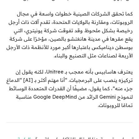
كما تحقق الشركات الصينية خطوات واسعة في مجال
الروبوتات، ومقارنة بالولايات المتحدة، تقدم آلات ذات أرجل
رخيصة بشكل ملحوظ. وقد تفوقت شركة يونيتري، التي
يقع مقرها في مدينة هانغتشو بالصين، مؤخرًا على شركة
بوسطن ديناميكس باعتبارها أكبر مورد للأنظمة ذات الأرجل
الأربعة لصناعات مثل التصنيع والبناء.
يعترف هاسابيس بأنه معجب بـ Unitree، لكنه يقول إن
تركيزه ينصب على البرمجيات. “أنا مهتم أكثر بـ [AI] “الدماغ
جزء منه”، كما يقول، مضيفًا أن القدرات المتعددة الوسائط
لنموذج Gemini الرائد من Google DeepMind مناسبة
تمامًا للروبوتات.