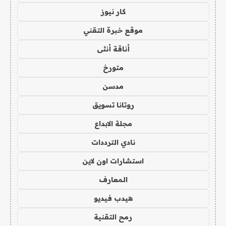
كار نيوز
موقع خبرة التقني
أناقة أنثى
متورخ
مدسن
روتانا تسويق
مجلة الابداع
نادي الترددات
استشارات اون لاين
المعارف
هيدب فيديو
رمح التقنية