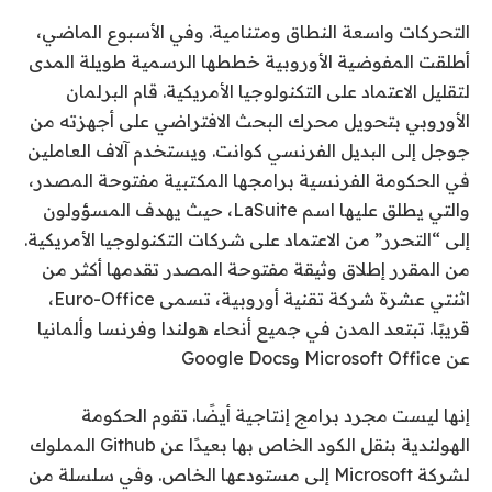
التحركات واسعة النطاق ومتنامية. وفي الأسبوع الماضي،
أطلقت المفوضية الأوروبية خططها الرسمية طويلة المدى
لتقليل الاعتماد على التكنولوجيا الأمريكية. قام البرلمان
الأوروبي بتحويل محرك البحث الافتراضي على أجهزته من
جوجل إلى البديل الفرنسي كوانت. ويستخدم آلاف العاملين
في الحكومة الفرنسية برامجها المكتبية مفتوحة المصدر،
والتي يطلق عليها اسم LaSuite، حيث يهدف المسؤولون
إلى “التحرر” من الاعتماد على شركات التكنولوجيا الأمريكية.
من المقرر إطلاق وثيقة مفتوحة المصدر تقدمها أكثر من
اثنتي عشرة شركة تقنية أوروبية، تسمى Euro-Office،
قريبًا. تبتعد المدن في جميع أنحاء هولندا وفرنسا وألمانيا
عن Microsoft Office وGoogle Docs
إنها ليست مجرد برامج إنتاجية أيضًا. تقوم الحكومة
الهولندية بنقل الكود الخاص بها بعيدًا عن Github المملوك
لشركة Microsoft إلى مستودعها الخاص. وفي سلسلة من