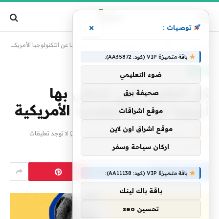
×
توصيات :
الرئيسية
»
تقنية
»
كل الطرق التي تتخلى بها أوروبا عن التكنولوجيا الأمريكية
باقة متميزة VIP (كود: AA35872):
تقنية
ضوء التعليمي
كل الطرق التي تتخلى بها
صحيفة برق
أوروبا عن التكنولوجيا الأمريكية
موقع اشراقات
موقع اشراق اون لاين
بواسطة
فريق alwahah
8 يونيو، 2026
لا توجد تعليقات
اركان سياحة وسفر
3 دقائق
باقة متميزة VIP (كود: AA11138):
باقة باك لينك
تحسين seo