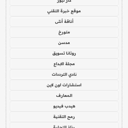
كار نيوز
موقع خبرة التقني
أناقة أنثى
متورخ
مدسن
روتانا تسويق
مجلة الابداع
نادي الترددات
استشارات اون لاين
المعارف
هيدب فيديو
رمح التقنية
رذاذ التجارة