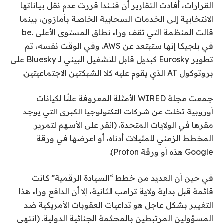
القرارات، أفادت التقارير أن فنلندا قررت عدم نقل بياناتها
الانتخابية إلى الخدمات السحابية الخاصة بأمازون، بينما
قالت المنظمة التي تقف وراء نطاق المستوى الأعلى .be
في بلجيكا إنها ستبتعد عن AWS. وفي الوقت نفسه، تم
تطوير Eurosky كبديل قابل للتشغيل البيني لـ Bluesky على
بروتوكول AT الذي يقوم عليه كلا الشبكتين الاجتماعيتين.
جمعت مجلة WIRED الأمثلة المعروفة علنًا لكيانات
أوروبية تخلت عن شركات التكنولوجيا الكبرى التي يوجد
مقرها في الولايات المتحدة. (انقر على الأسهم لتمرير
المخطط الزمني للمثيلات أدناه، أو اعرضها في ورقة
Google هذه أو ورقة Proton).
في حين أن العديد من خطط “السيادة الرقمية” كانت
قائمة قبل بداية ولاية ترامب الثانية، إلا أن الدافع وراء هذا
التغيير بشكل عاجل هو تداعيات العقوبات الأمريكية ضد
المسؤولين المرتبطين بالمحكمة الجنائية الدولية. (انتهى