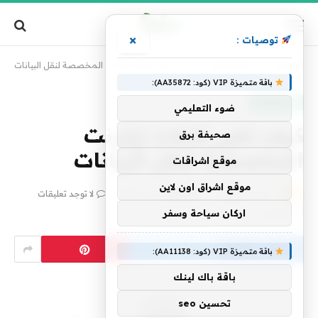
×
توصيات :
الرئيسية
»
مقالات فنية
»
كيف تغير كابلات إيثرنت المخصصة لنقل البيانات
باقة متميزة VIP (كود: AA35872):
مقالات فنية
ضوء التعليمي
كيف تغير كابلات إيثرنت
صحيفة برق
المخصصة لنقل البيانات
موقع اشراقات
موقع اشراق اون لاين
بواسطة
فريق alwahah
17 أبريل، 2020
لا توجد تعليقات
اركان سياحة وسفر
8 دقائق
باقة متميزة VIP (كود: AA11138):
باقة باك لينك
تحسين seo