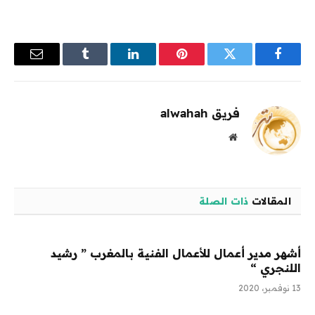
فيسبوك
تويتر
بينتيريست
لينكدإن
Tumblr
البريد
الإلكترو
فريق alwahah
موقع
الويب
المقالات
ذات الصلة
أشهر مدير أعمال للأعمال الفنية بالمغرب ” رشيد
اللنجري “
13 نوفمبر، 2020