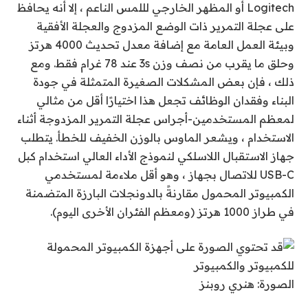
Logitech أو المظهر الخارجي لللمس الناعم ، إلا أنه يحافظ
على عجلة التمرير ذات الوضع المزدوج والعجلة الأفقية
وبيئة العمل العامة مع إضافة معدل تحديث 4000 هرتز
وحلق ما يقرب من نصف وزن 3s عند 78 غرام فقط. ومع
ذلك ، فإن بعض المشكلات الصغيرة المتمثلة في جودة
البناء وفقدان الوظائف تجعل هذا اختيارًا أقل من مثالي
لمعظم المستخدمين-أجراس عجلة التمرير المزدوجة أثناء
الاستخدام ، ويشعر الماوس بالوزن الخفيف للخطأ. يتطلب
جهاز الاستقبال اللاسلكي لنموذج الأداء العالي استخدام كبل
USB-C للاتصال بجهاز ، وهو أقل ملاءمة لمستخدمي
الكمبيوتر المحمول مقارنةً بالدونجلات البارزة المتضمنة
في طراز 1000 هرتز (ومعظم الفئران الأخرى اليوم).
الصورة: هنري روبنز