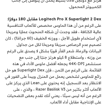
هرتز مع دونجل USB بسيط يمكن أن يتوصل إلى جانب
الكمبيوتر المحمول.
Logitech Pro X Superlight 2 Dex مقابل 180 دولارًا:
على الرغم من أن هذا الماوس مخصص للألعاب التنافسية
عالية الكثافة ، فقد وجدت أن شكله المنحوت عمليًا ومريحًا
لأي استخدام طويل الأجل ، ووزنه الخفيف (60 جرامًا!) ، كان
تصميم عدم الرصاص سريعًا ومريحًا لكل من جداول
البيانات والرماة. شعر الفأر قويًا بشكل لا يصدق على الرغم
من وزنه ، واستطلاع 8 كيلو هرتز جنبًا إلى جنب مع
مستشعر 44K-DPI يجعله أفضل ماوس الأداء في هذه
القائمة. على الرغم من الثمن ، فإن Superlight Dex هو حل
رائع للماوس لشخص يعمل من المنزل ويبدأ على الفور في
الانتظار بعد التسجيل. إنه يحتوي على Lean الذي يركز على
الألعاب أكثر بكثير من Razer Basilisk V3 ، والذي ، على
الرغم من أنه ليس سيئًا ، يعني أنك تقدم بعض التضحيات
على الإنتاجية مقابل أداء الألعاب.