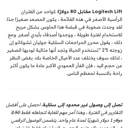
Logitech Lift مقابل 80 دولارًا:
كواحد من الفئران
الرأسية الأصغر في هذه القائمة ، يكون المصعد صغيرًا جدًا.
لقد وجدت صعوبة في قبضة هذا الماوس بشكل مريح
للاستخدام لفترة طويلة ، ووجدوا أصدقاء بأيدي أصغر. ومع
ذلك ، يقول محرر المراجعات السلكية جوليان تشوكاتو إن
زوجته 5’2 “تستخدم الحياة وتجد أنها مثالية لوديها الصغير
، لذلك سوف يختلف عدد الأميال الخاصة بك. بغض النظر
عن حجم اليد ، فإن الفأر العمودي الأكبر عادة ما يكون أكثر
راحة بالنسبة لمعظم الناس.
تصل إلى وصول غير محدود إلى
سلكية
.
احصل على أفضل
التقارير في الفترة ، وهذا أمر مهم للغاية لتجاهله فقط
2.50
دولار
1 دولار شهريًا لمدة عام واحد. يتضمن الوصول الرقمي
غير المحدود والمحتوى الحصري للمشترك فقط. اشترك