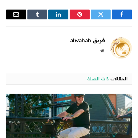
فيسبوك
تويتر
بينتيريست
لينكدإن
Tumblr
البريد
الإلكترو
فريق alwahah
موقع
الويب
المقالات
ذات الصلة