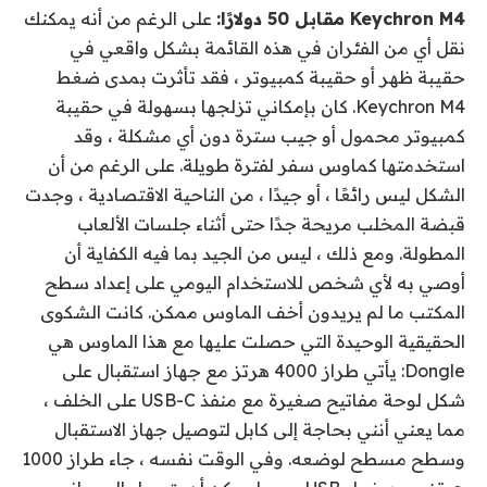
Keychron M4 مقابل 50 دولارًا:
على الرغم من أنه يمكنك
نقل أي من الفئران في هذه القائمة بشكل واقعي في
حقيبة ظهر أو حقيبة كمبيوتر ، فقد تأثرت بمدى ضغط
Keychron M4. كان بإمكاني تزلجها بسهولة في حقيبة
كمبيوتر محمول أو جيب سترة دون أي مشكلة ، وقد
استخدمتها كماوس سفر لفترة طويلة. على الرغم من أن
الشكل ليس رائعًا ، أو جيدًا ، من الناحية الاقتصادية ، وجدت
قبضة المخلب مريحة جدًا حتى أثناء جلسات الألعاب
المطولة. ومع ذلك ، ليس من الجيد بما فيه الكفاية أن
أوصي به لأي شخص للاستخدام اليومي على إعداد سطح
المكتب ما لم يريدون أخف الماوس ممكن. كانت الشكوى
الحقيقية الوحيدة التي حصلت عليها مع هذا الماوس هي
Dongle: يأتي طراز 4000 هرتز مع جهاز استقبال على
شكل لوحة مفاتيح صغيرة مع منفذ USB-C على الخلف ،
مما يعني أنني بحاجة إلى كابل لتوصيل جهاز الاستقبال
وسطح مسطح لوضعه. وفي الوقت نفسه ، جاء طراز 1000