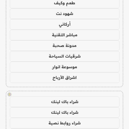
طعم وكيف
شهود نت
أركاني
مباشر التقنية
مدونة صحبة
شرقيات السياحة
موسوعة انوار
اشراق الأرباح
!
شراء باك لينك
شراء باك لينك
شراء روابط نصية