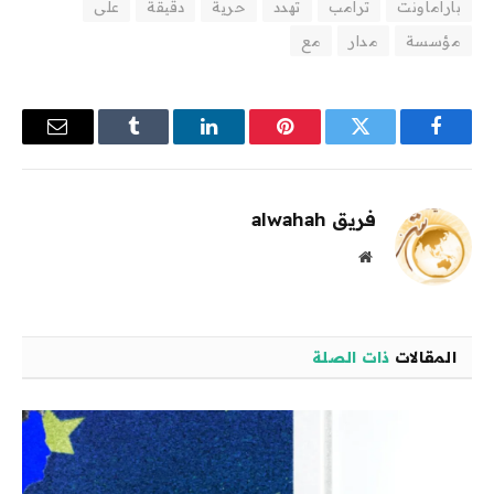
باراماونت
ترامب
تهدد
حرية
دقيقة
على
مؤسسة
مدار
مع
فيسبوك
تويتر
بينتيريست
لينكدإن
Tumblr
البريد
الإلكترو
فريق alwahah
موقع
الويب
المقالات
ذات الصلة