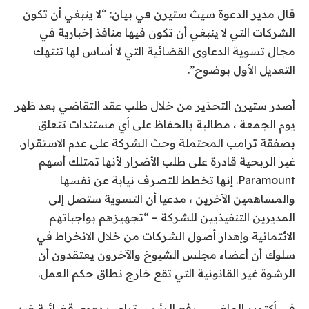
قال مدير الدعوة سيث ستيرن في بيان: “لا ينبغي أن تكون
الشركات التي لا ينبغي أن تكون فيها منافذ إخبارية في
مجال تسوية الدعاوى القضائية التي لا أساس لها تنتهك
التعديل الأول بوضوح”.
أصدر ستيرن التحذير من خلال طلب عقد التقاضي بعد ظهر
يوم الجمعة ، مطالبة بالحفاظ على أي مستندات تتعلق
بصفقة ترامب المحتملة وحث الشركة على عدم الاستقرار.
غير الربحية قادرة على طلب الأضرار لأنها تمتلك أسهم
Paramount. إنها تخطط للتصرف نيابة عن نفسها
والمساهمين الآخرين ، مدعيا أن التسوية ستصل إلى
المديرين التنفيذيين للشركة – “تجهيزهم بواجباتهم
الائتمانية وإهدار أصول الشركات من خلال الانخراط في
سلوك أن أعضاء مجلس الشيوخ والآخرون يعتقدون أن
الرشوة غير القانونية التي تقع خارج نطاق حكم العمل.
في أكتوبر الماضي ، رفع الرئيس ترامب دعوى قضائية ضد