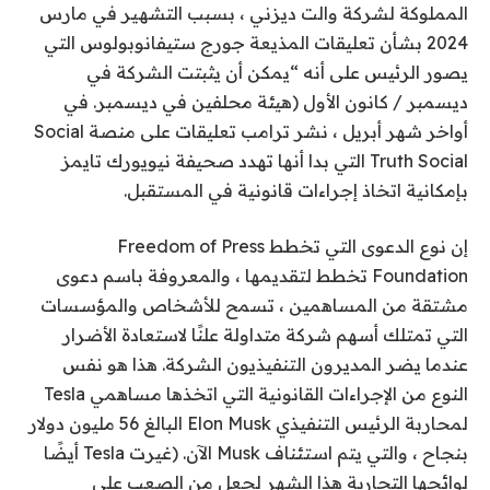
المملوكة لشركة والت ديزني ، بسبب التشهير في مارس
2024 بشأن تعليقات المذيعة جورج ستيفانوبولوس التي
يصور الرئيس على أنه “يمكن أن يثبتت الشركة في
ديسمبر / كانون الأول (هيئة محلفين في ديسمبر. في
أواخر شهر أبريل ، نشر ترامب تعليقات على منصة Social
Truth Social التي بدا أنها تهدد صحيفة نيويورك تايمز
بإمكانية اتخاذ إجراءات قانونية في المستقبل.
إن نوع الدعوى التي تخطط Freedom of Press
Foundation تخطط لتقديمها ، والمعروفة باسم دعوى
مشتقة من المساهمين ، تسمح للأشخاص والمؤسسات
التي تمتلك أسهم شركة متداولة علنًا لاستعادة الأضرار
عندما يضر المديرون التنفيذيون الشركة. هذا هو نفس
النوع من الإجراءات القانونية التي اتخذها مساهمي Tesla
لمحاربة الرئيس التنفيذي Elon Musk البالغ 56 مليون دولار
بنجاح ، والتي يتم استئناف Musk الآن. (غيرت Tesla أيضًا
لوائحها التجارية هذا الشهر لجعل من الصعب على