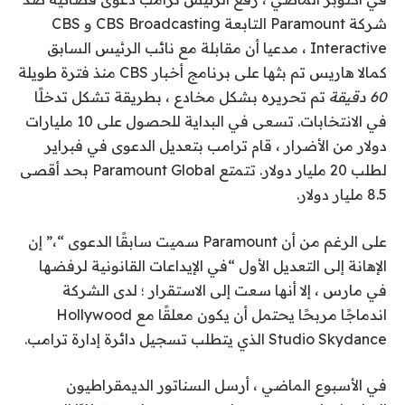
شركة Paramount التابعة CBS Broadcasting و CBS
Interactive ، مدعيا أن مقابلة مع نائب الرئيس السابق
كمالا هاريس تم بثها على برنامج أخبار CBS منذ فترة طويلة
60 دقيقة
تم تحريره بشكل مخادع ، بطريقة تشكل تدخلًا
في الانتخابات. تسعى في البداية للحصول على 10 مليارات
دولار من الأضرار ، قام ترامب بتعديل الدعوى في فبراير
لطلب 20 مليار دولار. تتمتع Paramount Global بحد أقصى
8.5 مليار دولار.
على الرغم من أن Paramount سميت سابقًا الدعوى “،” إن
الإهانة إلى التعديل الأول “في الإيداعات القانونية لرفضها
في مارس ، إلا أنها سعت إلى الاستقرار ؛ لدى الشركة
اندماجًا مربحًا يحتمل أن يكون معلقًا مع Hollywood
Studio Skydance الذي يتطلب تسجيل دائرة إدارة ترامب.
في الأسبوع الماضي ، أرسل السناتور الديمقراطيون