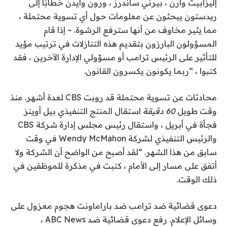
إليزابيث وارن ، بيرني ساندرز ، ورون وايدن خطابًا إلى
ريدستون يبحثون عن معلومات حول أي تسوية محتملة ،
مما يثير مخاوف من أنها سترفع الرشوة. – إذا قام
المسؤولون البارزون بتقديم هذه التنازلات في ترتيب مؤيد
للتأثير على الرئيس ترامب أو مسؤولي الإدارة الآخرين ، فقد
كتبوا ، “ربما يكونون يكسرون القانون.
محادثات عن تسوية محتملة قد روبت CBS لعدة أشهر. منذ
وقت طويل
60 دقيقة
استقال المنتج التنفيذي بيل أوينز
فجأة في أبريل ، واستقال رئيس مجلس إدارة شركة CBS
والرئيس التنفيذي لشركة Wendy McMahon في وقت
سابق من هذا الشهر. “لقد أصبح من الواضح أن الشركة ولا
أتفق على مسار إلى الأمام ، كتبت في مذكرة للموظفين في
ذلك الوقت.
دعوى قضائية ضد ترامب ضد باراماونت هجوم معزول على
وسائل الإعلام. رفع دعوى قضائية ضد ABC News ،