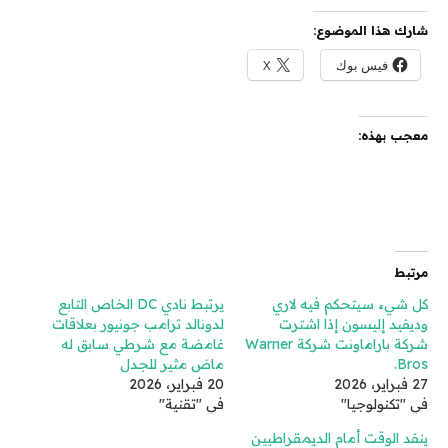
شارك هذا الموضوع:
فيس بوك
X
معجب بهذه:
مرتبط
كل شيء سيتحكم فيه لاري
يرتبط نادي DC الخاص التابع
وديفيد إليسون إذا اشترت
لدونالد ترامب جونيور بعلاقات
شركة باراماونت شركة Warner
غامضة مع شرطي سابق له
Bros.
ماض مثير للجدل
27 فبراير، 2026
20 فبراير، 2026
في "تكنولوجيا"
في "تقنية"
ينفد الوقت أمام الديمقراطيين