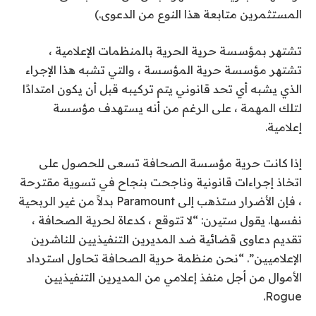
المستثمرين متابعة هذا النوع من الدعوى.)
تشتهر بمؤسسة حرية الحرية بالمنظمات الإعلامية ،
تشتهر مؤسسة حرية المؤسسة ، والتي تشبه هذا الإجراء
الذي يشبه أي تحد قانوني يتم تركيبه قبل أن يكون امتدادًا
لتلك المهمة ، على الرغم من أنه يستهدف مؤسسة
إعلامية.
إذا كانت حرية مؤسسة الصحافة تسعى للحصول على
اتخاذ إجراءات قانونية وناجحت بنجاح في تسوية مقترحة
، فإن الأضرار ستذهب إلى Paramount بدلاً من غير الربحية
نفسها. يقول ستيرن: “لا تتوقع ، كدعاة لحرية الصحافة ،
تقديم دعاوى قضائية ضد المديرين التنفيذيين للناشرين
الإعلاميين”. “نحن منظمة حرية الصحافة تحاول استرداد
الأموال من أجل منفذ إعلامي من المديرين التنفيذيين
Rogue.