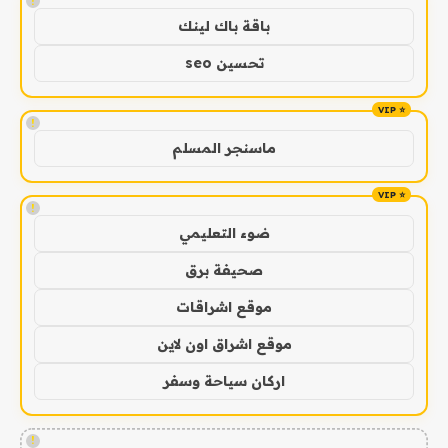
!
باقة باك لينك
تحسين seo
!
ماسنجر المسلم
!
ضوء التعليمي
صحيفة برق
موقع اشراقات
موقع اشراق اون لاين
اركان سياحة وسفر
!