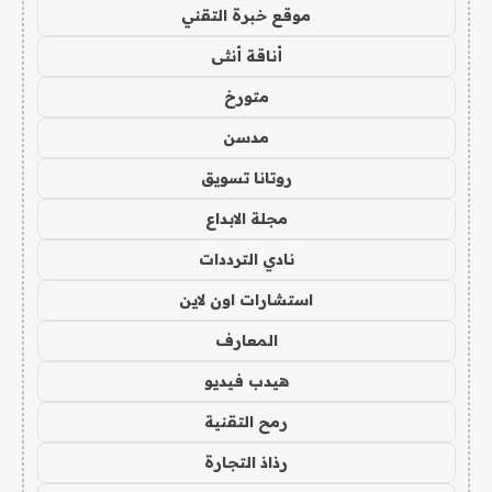
موقع خبرة التقني
أناقة أنثى
متورخ
مدسن
روتانا تسويق
مجلة الابداع
نادي الترددات
استشارات اون لاين
المعارف
هيدب فيديو
رمح التقنية
رذاذ التجارة