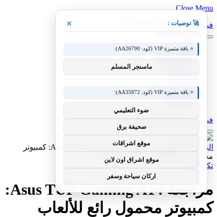
Close Menu
×
🚀 توصيات :
فيسبوك
X (Twitter)
الانستغرام
⭐ باقة متميزة VIP (كود: AA26790):
مقالات فنية
أخبار التقنية
ماسنجر المسلم
، مقالات
تطبيقات
شروحات تقنية
⭐ باقة متميزة VIP (كود: AA35872):
كيف صنع
تكنولوجيا
ضوء التعليمي
فيسبوك
X (Twitter)
الانستغرام
صحيفة برق
موقع اشراقات
الرئيسية
»
تكنولوجيا
»
مراجعة Asus TUF Gaming A14: كمبيوتر
محمول رائع للألعاب بميزانية محدودة
موقع اشراق اون لاين
تكنولوجيا
اركان سياحة وسفر
مراجعة Asus TUF Gaming A14:
كمبيوتر محمول رائع للألعاب