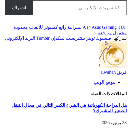
اشتراك
TUF
Gaming
Asus
A14
بميزانية
رائع
كمبيوتر
للألعاب
محدودة
محمول
مراجعة
شاركها.
فيسبوك
تويتر
بينتيريست
لينكدإن
Tumblr
البريد الإلكتروني
فريق alwahah
موقع الويب
المقالات
ذات الصلة
هل الدراجة الكهربائية هي الشيء الكبير التالي في مجال التنقل
الصغير المشترك؟
28 يوليو، 2026