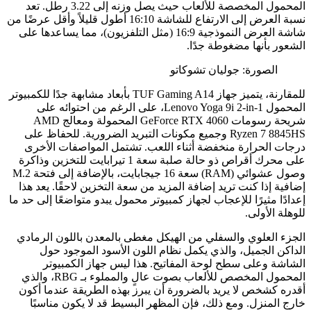
المحمول المخصصة للألعاب حيث يصل وزنه إلى 3.22 رطل. تعد
نسبة العرض إلى الارتفاع للشاشة 16:10 أطول قليلاً وأقل عرضًا من
شاشة العرض النموذجية 16:9 (مثل التلفزيون)، مما يساعدها على
الشعور بأنها مضغوطة جدًا.
الصورة: جوليان تشوكاتو
للمقارنة، يتميز جهاز TUF Gaming A14 بأبعاد مشابهة جدًا للكمبيوتر
المحمول Lenovo Yoga 9i 2-in-1، على الرغم من احتوائه على
شريحة رسومات GeForce RTX 4060 المحمولة ومعالج AMD
Ryzen 7 8845HS وجميع مكونات التبريد الضرورية. للحفاظ على
درجات الحرارة منخفضة أثناء اللعب. تشتمل المواصفات الأخرى
على محرك أقراص ذو حالة صلبة سعة 1 تيرابايت للتخزين وذاكرة
وصول عشوائي (RAM) سعة 16 جيجابايت، بالإضافة إلى فتحة M.2
إضافية إذا كنت تريد إضافة المزيد من سعة التخزين لاحقًا. يعد هذا
إعدادًا مثيرًا للإعجاب لجهاز كمبيوتر محمول يبدو متواضعًا إلى حد ما
للوهلة الأولى.
الجزء العلوي والسفلي من الهيكل مغطى بالمعدن باللون الرمادي
الداكن الجميل، والذي يكمل نظام اللون الأسود الموجود حول
الشاشة وعلى سطح لوحة المفاتيح. هذا ليس جهاز الكمبيوتر
المحمول المخصص للألعاب بصوت عالٍ والمملوء بـ RBG، والذي
أقدره كشخص لا يريد بالضرورة أن يبرز بهذه الطريقة عندما أكون
خارج المنزل. ومع ذلك، فإن المظهر البسيط قد لا يكون مناسبًا