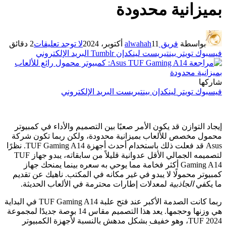
بميزانية محدودة
بواسطة
فريق alwahah
11 أكتوبر، 2024
لا توجد تعليقات
2 دقائق
فيسبوك
تويتر
بينتيريست
لينكدإن
Tumblr
البريد الإلكتروني
شاركها
فيسبوك
تويتر
لينكدإن
بينتيريست
البريد الإلكتروني
إيجاد التوازن
قد يكون الأمر صعبًا بين التصميم والأداء في كمبيوتر
محمول مخصص للألعاب بميزانية محدودة، ولكن ربما تكون شركة
Asus قد فعلت ذلك باستخدام أحدث أجهزة TUF Gaming A14. نظرًا
لتصميمه الجمالي الأقل عدوانية قليلاً من سابقاته، يبدو جهاز TUF
Gaming A14 أكثر فخامة مما يوحي به سعره بينما يمنحك جهاز
كمبيوتر محمولًا لا يبدو في غير مكانه في المكتب. ناهيك عن تقديم
ما يكفي
الجاذبية
لمعدلات إطارات محترمة في الألعاب الحديثة.
ربما كانت الصدمة الأكبر عند فتح علبة TUF Gaming A14 في البداية
هي وزنها وحجمها. يعد هذا التصميم مقاس 14 بوصة جديدًا لمجموعة
2024 TUF، وهو خفيف بشكل مدهش بالنسبة لأجهزة الكمبيوتر