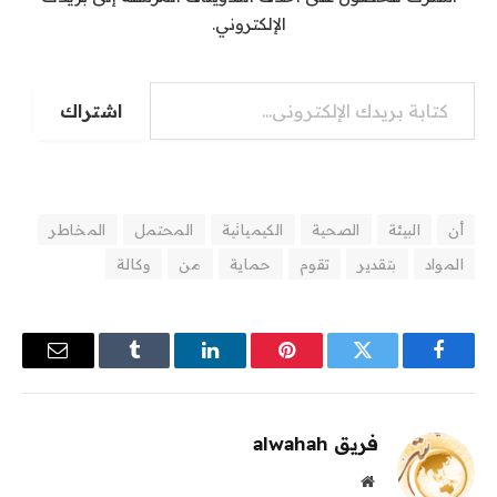
الإلكتروني.
كتابة بريدك الإلكتروني...
اشتراك
أن
البيئة
الصحية
الكيميائية
المحتمل
المخاطر
المواد
بتقدير
تقوم
حماية
من
وكالة
فيسبوك
تويتر
بينتيريست
لينكدإن
Tumblr
البريد
الإلكترو
فريق alwahah
موقع