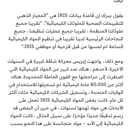
أيضًا.
يقول بيرك إن قاعدة بيانات IRIS هي “المعيار الذهبي
للتقييمات الصحية للملوثات الكيميائية”. “تقريبا جميع
ملوثاتنا المنظمة ، تقريبا جميع عمليات تنظيفنا ، جميع
النجاحات الرئيسية لدينا تقريبا في تنظيم المواد الكيميائية
السامة تم لمسها من قبل قزحية أو موظفي IRIS.”
ومع ذلك ، واجهت إيريس معركة شاقة كبيرة في السنوات
الأخيرة. لأحدهم ، هناك عدد كبير من المواد الكيميائية التي
اضطرت إلى مراجعتها مع القوى العاملة المحدودة. هناك
أكثر من 80،000 مادة كيميائية تم تسجيلها للاستخدام في
الولايات المتحدة ، وتسجيل الشركات الكيميائية مئات أكثر
كل عام. كانت بعض المواد الكيميائية IRIS تعمل على
الأبحاث هي مواد تهمها لسنوات ، في حين أن البعض قد
رسم تدقيقًا جديدًا مؤخرًا. على سبيل المثال ، كانت المواد
الكيميائية إلى الأبد – مواد متجانسة على هذا النحو بسبب