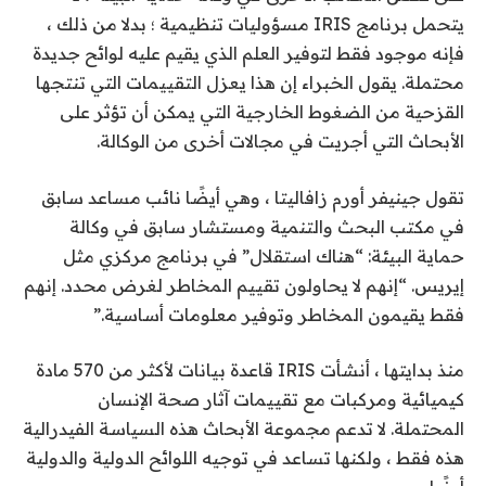
يتحمل برنامج IRIS مسؤوليات تنظيمية ؛ بدلا من ذلك ،
فإنه موجود فقط لتوفير العلم الذي يقيم عليه لوائح جديدة
محتملة. يقول الخبراء إن هذا يعزل التقييمات التي تنتجها
القزحية من الضغوط الخارجية التي يمكن أن تؤثر على
الأبحاث التي أجريت في مجالات أخرى من الوكالة.
تقول جينيفر أورم زافاليتا ، وهي أيضًا نائب مساعد سابق
في مكتب البحث والتنمية ومستشار سابق في وكالة
حماية البيئة: “هناك استقلال” في برنامج مركزي مثل
إيريس. “إنهم لا يحاولون تقييم المخاطر لغرض محدد. إنهم
فقط يقيمون المخاطر وتوفير معلومات أساسية.”
منذ بدايتها ، أنشأت IRIS قاعدة بيانات لأكثر من 570 مادة
كيميائية ومركبات مع تقييمات آثار صحة الإنسان
المحتملة. لا تدعم مجموعة الأبحاث هذه السياسة الفيدرالية
هذه فقط ، ولكنها تساعد في توجيه اللوائح الدولية والدولية