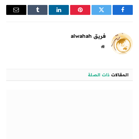
فيسبوك
تويتر
بينتيريست
لينكدإن
Tumblr
البريد
الإلكترو
فريق alwahah
موقع
الويب
المقالات
ذات الصلة