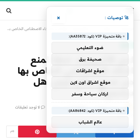
×
🚀 توصيات :
الرئيسية
»
تقنية
»
لدى الأنثروبيك خطة لمنع الذكاء الاصطناعي الخاص بها من صنع سلاح نووي. هل ستنجح؟
⭐ باقة متميزة VIP (كود: AA35872):
تقنية
ضوء التعليمي
لدى الأنثروبيك خطة لمنع
صحيفة برق
الذكاء الاصطناعي الخاص بها
موقع اشراقات
من صنع سلاح نووي. هل
موقع اشراق اون لاين
ستنجح؟
اركان سياحة وسفر
بواسطة
فريق alwahah
20 أكتوبر، 2025
لا توجد تعليقات
⭐ باقة متميزة VIP (كود: AA86842):
2 دقائق
عالم الشباب