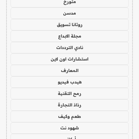
متورخ
مدسن
روتانا تسويق
مجلة الابداع
نادي الترددات
استشارات اون لاين
المعارف
هيدب فيديو
رمح التقنية
رذاذ التجارة
طعم وكيف
شهود نت