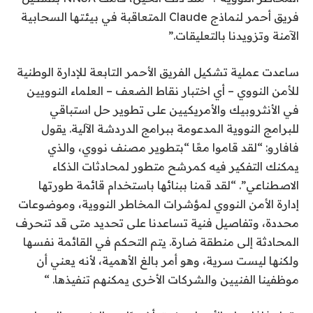
فريق أحمر لنماذج Claude المتعاقبة في بيئتها السحابية
الآمنة وتزويدنا بالتعليقات.”
ساعدت عملية تشكيل الفريق الأحمر التابعة للإدارة الوطنية
للأمن النووي – أي اختبار نقاط الضعف – العلماء النوويين
في الأنثروبيك والأمريكيين على تطوير حل استباقي
للبرامج النووية المدعومة ببرامج الدردشة الآلية. يقول
فافارو: “لقد قاموا معًا “بتطوير مصنف نووي، والذي
يمكنك التفكير فيه كمرشح متطور لمحادثات الذكاء
الاصطناعي”. “لقد قمنا ببنائها باستخدام قائمة طورتها
إدارة الأمن النووي لمؤشرات المخاطر النووية، وموضوعات
محددة، وتفاصيل فنية تساعدنا على تحديد متى قد تنحرف
المحادثة إلى منطقة ضارة. يتم التحكم في القائمة نفسها
ولكنها ليست سرية، وهو أمر بالغ الأهمية، لأنه يعني أن
موظفينا الفنيين والشركات الأخرى يمكنهم تنفيذها. “