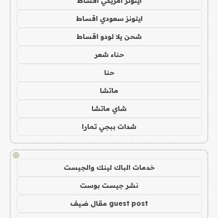
ايتونز امريكي اقساط
ايتونز سعودي اقساط
شحن يلا لودو اقساط
حناء شعر
حنا
ماتشا
شاي ماتشا
شدات ببجي تمارا
!
خدمات الباك لينك والجيست
نشر جيست بوست
guest post مقال ضيف